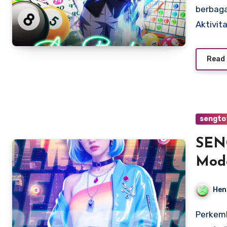
berbaga
Aktivit
Read
sengto
SENG
Mod
Berm
Hen
Terp
Perkembangan teknologi digital membuat banyak aktivitas