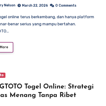
ain yang Lebih Pasti
ry Nelson
March 22, 2026
0
Comments
nar-benar serius yang mampu bertahan.
OTO…
 More
to
TOTO Togel Online: Strategi
as Menang Tanpa Ribet