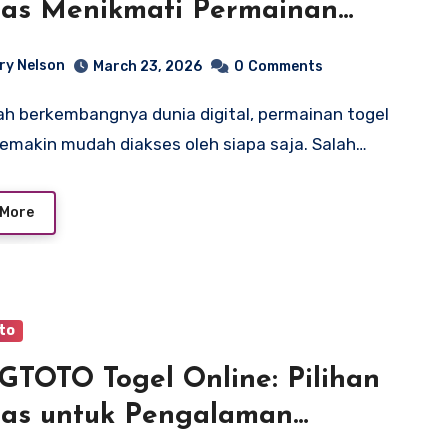
as Menikmati Permainan
an Strategi dan Kendali
ry Nelson
March 23, 2026
0
Comments
semakin mudah diakses oleh siapa saja. Salah…
 More
to
TOTO Togel Online: Pilihan
das untuk Pengalaman