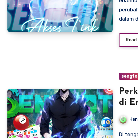
erkembangan teknologi digital telah membawa banyak
perubah
dalam d
Read
sengto
Per
di E
Hen
Di tengah pesatnya perkembangan teknologi internet,