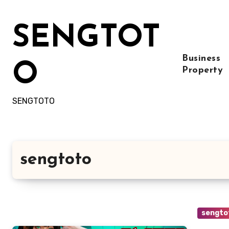
Skip
to
SENGTOT
content
Business
O
Property
SENGTOTO
sengtoto
sengto