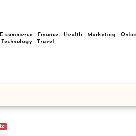
E-commerce
Finance
Health
Marketing
Onli
Technology
Travel
to