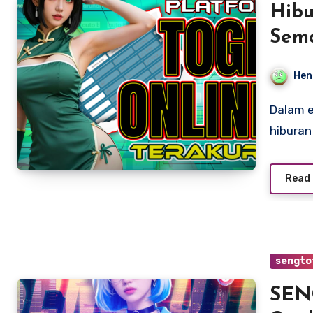
Hibu
Sema
Hen
Dalam era digital yang terus berkembang, berbagai bentuk
hiburan
Read
sengto
SENG