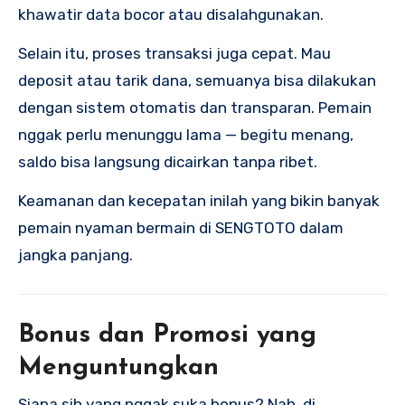
khawatir data bocor atau disalahgunakan.
Selain itu, proses transaksi juga cepat. Mau
deposit atau tarik dana, semuanya bisa dilakukan
dengan sistem otomatis dan transparan. Pemain
nggak perlu menunggu lama — begitu menang,
saldo bisa langsung dicairkan tanpa ribet.
Keamanan dan kecepatan inilah yang bikin banyak
pemain nyaman bermain di SENGTOTO dalam
jangka panjang.
Bonus dan Promosi yang
Menguntungkan
Siapa sih yang nggak suka bonus? Nah, di