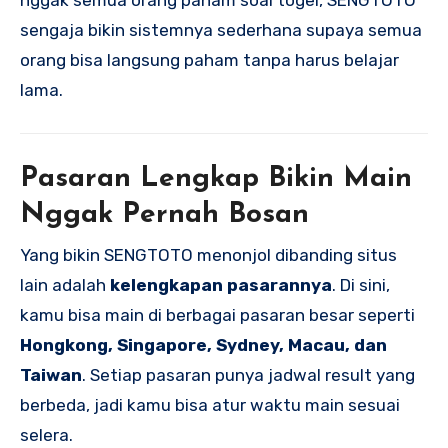
nggak semua orang paham soal togel, SENGTOTO
sengaja bikin sistemnya sederhana supaya semua
orang bisa langsung paham tanpa harus belajar
lama.
Pasaran Lengkap Bikin Main
Nggak Pernah Bosan
Yang bikin SENGTOTO menonjol dibanding situs
lain adalah
kelengkapan pasarannya
. Di sini,
kamu bisa main di berbagai pasaran besar seperti
Hongkong, Singapore, Sydney, Macau, dan
Taiwan
. Setiap pasaran punya jadwal result yang
berbeda, jadi kamu bisa atur waktu main sesuai
selera.