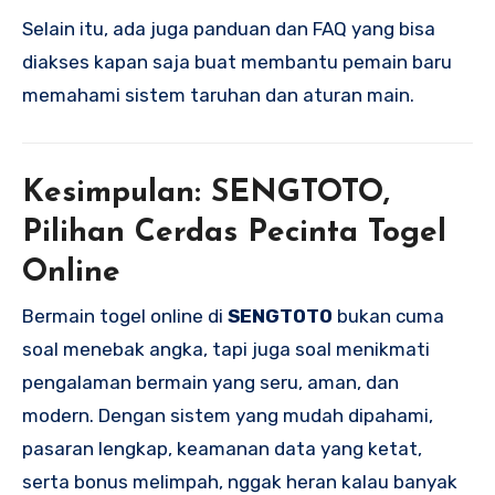
Selain itu, ada juga panduan dan FAQ yang bisa
diakses kapan saja buat membantu pemain baru
memahami sistem taruhan dan aturan main.
Kesimpulan: SENGTOTO,
Pilihan Cerdas Pecinta Togel
Online
Bermain togel online di
SENGTOTO
bukan cuma
soal menebak angka, tapi juga soal menikmati
pengalaman bermain yang seru, aman, dan
modern. Dengan sistem yang mudah dipahami,
pasaran lengkap, keamanan data yang ketat,
serta bonus melimpah, nggak heran kalau banyak