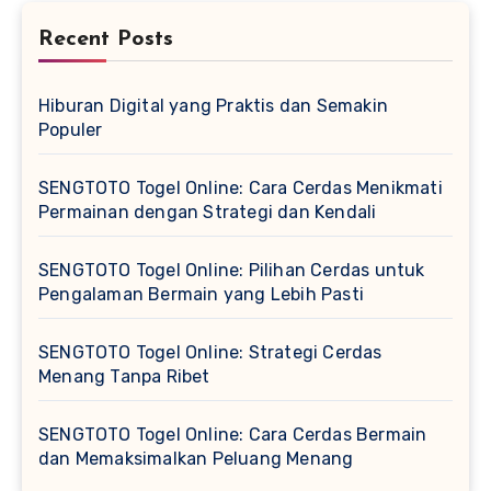
Recent Posts
Hiburan Digital yang Praktis dan Semakin
Populer
SENGTOTO Togel Online: Cara Cerdas Menikmati
Permainan dengan Strategi dan Kendali
SENGTOTO Togel Online: Pilihan Cerdas untuk
Pengalaman Bermain yang Lebih Pasti
SENGTOTO Togel Online: Strategi Cerdas
Menang Tanpa Ribet
SENGTOTO Togel Online: Cara Cerdas Bermain
dan Memaksimalkan Peluang Menang