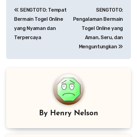
Post
SENGTOTO: Tempat
SENGTOTO:
navigation
Bermain Togel Online
Pengalaman Bermain
yang Nyaman dan
Togel Online yang
Terpercaya
Aman, Seru, dan
Menguntungkan
By
Henry Nelson