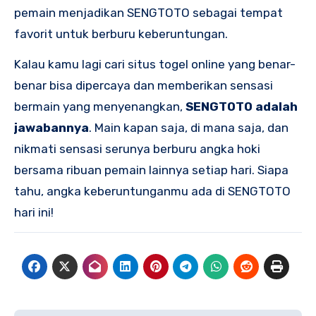
pemain menjadikan SENGTOTO sebagai tempat
favorit untuk berburu keberuntungan.
Kalau kamu lagi cari situs togel online yang benar-
benar bisa dipercaya dan memberikan sensasi
bermain yang menyenangkan,
SENGTOTO adalah
jawabannya
. Main kapan saja, di mana saja, dan
nikmati sensasi serunya berburu angka hoki
bersama ribuan pemain lainnya setiap hari. Siapa
tahu, angka keberuntunganmu ada di SENGTOTO
hari ini!