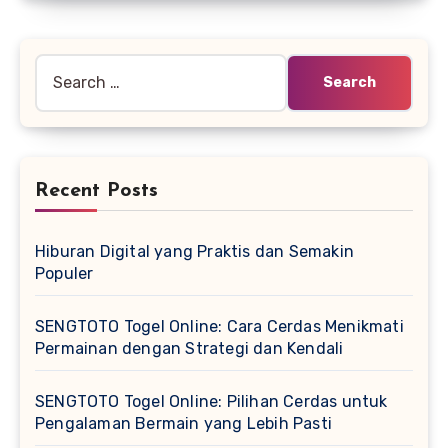
Search
for:
Recent Posts
Hiburan Digital yang Praktis dan Semakin
Populer
SENGTOTO Togel Online: Cara Cerdas Menikmati
Permainan dengan Strategi dan Kendali
SENGTOTO Togel Online: Pilihan Cerdas untuk
Pengalaman Bermain yang Lebih Pasti