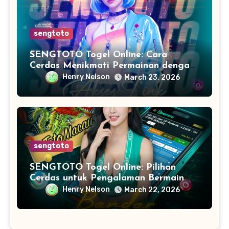
sengtoto
SENGTOTO Togel Online: Cara
Cerdas Menikmati Permainan dengan
Strategi dan Kendali
Henry Nelson
March 23, 2026
sengtoto
SENGTOTO Togel Online: Pilihan
Cerdas untuk Pengalaman Bermain
yang Lebih Pasti
Henry Nelson
March 22, 2026