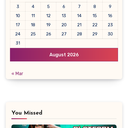
3
4
5
6
7
8
9
10
11
12
13
14
15
16
17
18
19
20
21
22
23
24
25
26
27
28
29
30
31
August 2026
« Mar
You Missed