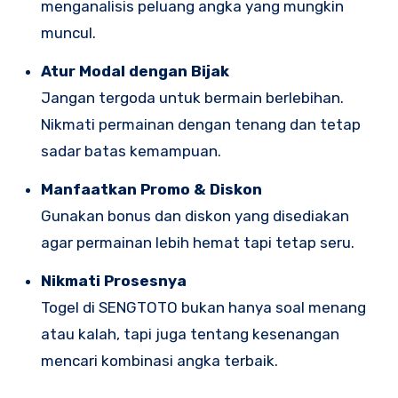
menganalisis peluang angka yang mungkin
muncul.
Atur Modal dengan Bijak
Jangan tergoda untuk bermain berlebihan.
Nikmati permainan dengan tenang dan tetap
sadar batas kemampuan.
Manfaatkan Promo & Diskon
Gunakan bonus dan diskon yang disediakan
agar permainan lebih hemat tapi tetap seru.
Nikmati Prosesnya
Togel di SENGTOTO bukan hanya soal menang
atau kalah, tapi juga tentang kesenangan
mencari kombinasi angka terbaik.