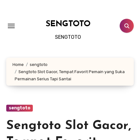
Skip
to
content
SENGTOTO
SENGTOTO
Home
sengtoto
Sengtoto Slot Gacor, Tempat Favorit Pemain yang Suka
Permainan Serius Tapi Santai
sengtoto
Sengtoto Slot Gacor,