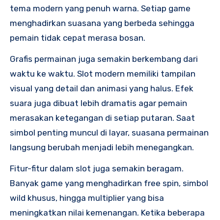
tema modern yang penuh warna. Setiap game
menghadirkan suasana yang berbeda sehingga
pemain tidak cepat merasa bosan.
Grafis permainan juga semakin berkembang dari
waktu ke waktu. Slot modern memiliki tampilan
visual yang detail dan animasi yang halus. Efek
suara juga dibuat lebih dramatis agar pemain
merasakan ketegangan di setiap putaran. Saat
simbol penting muncul di layar, suasana permainan
langsung berubah menjadi lebih menegangkan.
Fitur-fitur dalam slot juga semakin beragam.
Banyak game yang menghadirkan free spin, simbol
wild khusus, hingga multiplier yang bisa
meningkatkan nilai kemenangan. Ketika beberapa