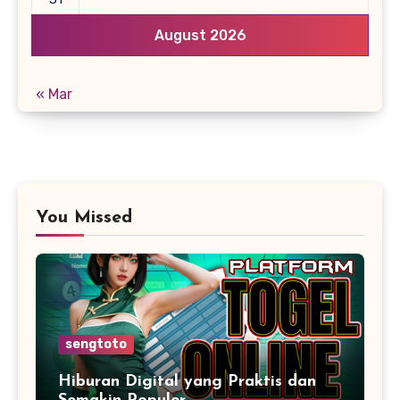
August 2026
« Mar
You Missed
sengtoto
Hiburan Digital yang Praktis dan