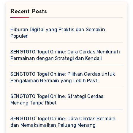
Recent Posts
Hiburan Digital yang Praktis dan Semakin
Populer
SENGTOTO Togel Online: Cara Cerdas Menikmati
Permainan dengan Strategi dan Kendali
SENGTOTO Togel Online: Pilihan Cerdas untuk
Pengalaman Bermain yang Lebih Pasti
SENGTOTO Togel Online: Strategi Cerdas
Menang Tanpa Ribet
SENGTOTO Togel Online: Cara Cerdas Bermain
dan Memaksimalkan Peluang Menang