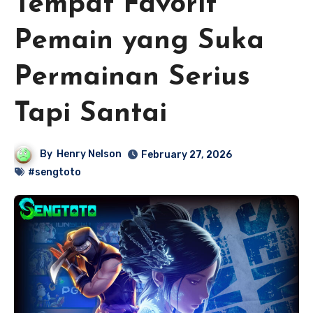
Tempat Favorit
Pemain yang Suka
Permainan Serius
Tapi Santai
By
Henry Nelson
February 27, 2026
#sengtoto