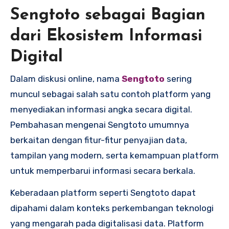
Sengtoto sebagai Bagian
dari Ekosistem Informasi
Digital
Dalam diskusi online, nama
Sengtoto
sering
muncul sebagai salah satu contoh platform yang
menyediakan informasi angka secara digital.
Pembahasan mengenai Sengtoto umumnya
berkaitan dengan fitur-fitur penyajian data,
tampilan yang modern, serta kemampuan platform
untuk memperbarui informasi secara berkala.
Keberadaan platform seperti Sengtoto dapat
dipahami dalam konteks perkembangan teknologi
yang mengarah pada digitalisasi data. Platform