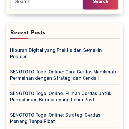
for:
Recent Posts
Hiburan Digital yang Praktis dan Semakin
Populer
SENGTOTO Togel Online: Cara Cerdas Menikmati
Permainan dengan Strategi dan Kendali
SENGTOTO Togel Online: Pilihan Cerdas untuk
Pengalaman Bermain yang Lebih Pasti
SENGTOTO Togel Online: Strategi Cerdas
Menang Tanpa Ribet