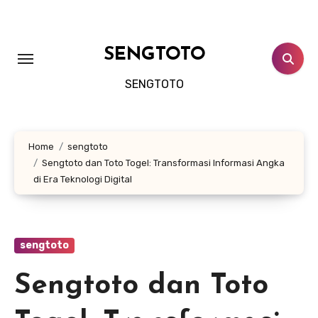
Skip
to
content
SENGTOTO
SENGTOTO
Home
sengtoto
Sengtoto dan Toto Togel: Transformasi Informasi Angka
di Era Teknologi Digital
sengtoto
Sengtoto dan Toto