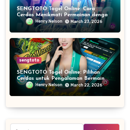
SENGTOTO Togel Online: Cara
Cerdas Menikmati Permainan dengan
Strategi dan Kendali
Henry Nelson
March 23, 2026
sengtoto
SENGTOTO Togel Online: Pilihan
Cerdas untuk Pengalaman Bermain
yang Lebih Pasti
Henry Nelson
March 22, 2026
Search