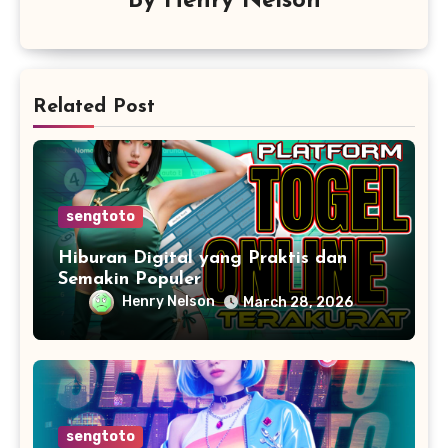
By
Henry Nelson
Related Post
sengtoto
Hiburan Digital yang Praktis dan
Semakin Populer
Henry Nelson
March 28, 2026
sengtoto