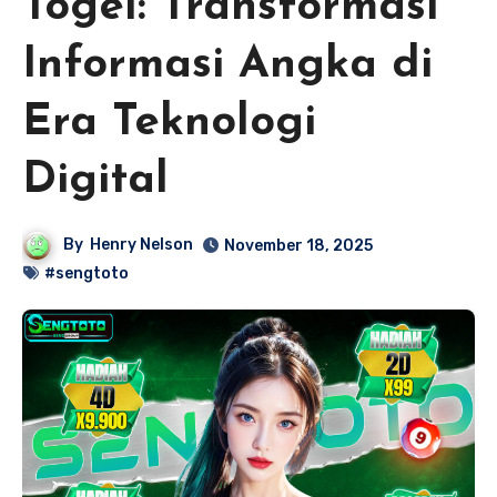
Togel: Transformasi
Informasi Angka di
Era Teknologi
Digital
By
Henry Nelson
November 18, 2025
#sengtoto