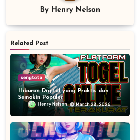
By
Henry Nelson
Related Post
sengtoto
Hiburan Digital yang Praktis dan
Semakin Populer
Henry Nelson
March 28, 2026