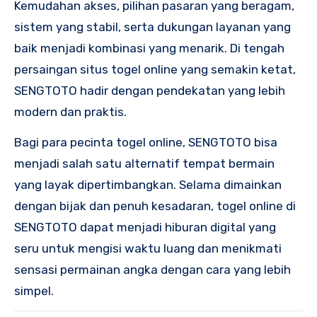
Kemudahan akses, pilihan pasaran yang beragam,
sistem yang stabil, serta dukungan layanan yang
baik menjadi kombinasi yang menarik. Di tengah
persaingan situs togel online yang semakin ketat,
SENGTOTO hadir dengan pendekatan yang lebih
modern dan praktis.
Bagi para pecinta togel online, SENGTOTO bisa
menjadi salah satu alternatif tempat bermain
yang layak dipertimbangkan. Selama dimainkan
dengan bijak dan penuh kesadaran, togel online di
SENGTOTO dapat menjadi hiburan digital yang
seru untuk mengisi waktu luang dan menikmati
sensasi permainan angka dengan cara yang lebih
simpel.