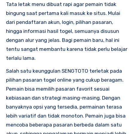
Tata letak menu dibuat rapi agar pemain tidak
bingung saat pertama kali masuk ke situs. Mulai
dari pendaftaran akun, login, pilihan pasaran,
hingga informasi hasil togel, semuanya disusun
dengan alur yang jelas. Bagi pemain baru, hal ini
tentu sangat membantu karena tidak perlu belajar
terlalu lama.
Salah satu keunggulan SENGTOTO terletak pada
pilihan pasaran togel online yang cukup beragam.
Pemain bisa memilih pasaran favorit sesuai
kebiasaan dan strategi masing-masing. Dengan
banyaknya opsi yang tersedia, permainan terasa
lebih variatif dan tidak monoton. Pemain juga bisa
mencoba beberapa pasaran berbeda dalam satu
akun, sehingga pengalaman bermain menjadi lebih