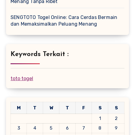
Menang Tanpa Ribet
SENGTOTO Togel Online: Cara Cerdas Bermain
dan Memaksimalkan Peluang Menang
Keywords Terkait :
toto togel
M
T
W
T
F
S
S
1
2
3
4
5
6
7
8
9