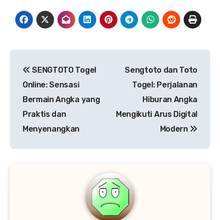
Post
SENGTOTO Togel
Sengtoto dan Toto
navigation
Online: Sensasi
Togel: Perjalanan
Bermain Angka yang
Hiburan Angka
Praktis dan
Mengikuti Arus Digital
Menyenangkan
Modern