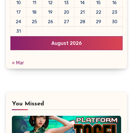
10
11
12
13
14
15
16
17
18
19
20
21
22
23
24
25
26
27
28
29
30
31
August 2026
« Mar
You Missed