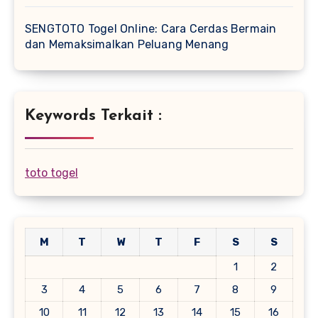
SENGTOTO Togel Online: Cara Cerdas Bermain
dan Memaksimalkan Peluang Menang
Keywords Terkait :
toto togel
M
T
W
T
F
S
S
1
2
3
4
5
6
7
8
9
10
11
12
13
14
15
16