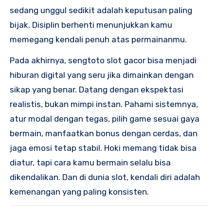
sedang unggul sedikit adalah keputusan paling
bijak. Disiplin berhenti menunjukkan kamu
memegang kendali penuh atas permainanmu.
Pada akhirnya, sengtoto slot gacor bisa menjadi
hiburan digital yang seru jika dimainkan dengan
sikap yang benar. Datang dengan ekspektasi
realistis, bukan mimpi instan. Pahami sistemnya,
atur modal dengan tegas, pilih game sesuai gaya
bermain, manfaatkan bonus dengan cerdas, dan
jaga emosi tetap stabil. Hoki memang tidak bisa
diatur, tapi cara kamu bermain selalu bisa
dikendalikan. Dan di dunia slot, kendali diri adalah
kemenangan yang paling konsisten.