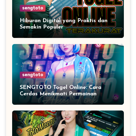
sengtoto
Hiburan Digital yang Praktis dan
Semakin Populer
sengtoto
SENGTOTO Togel Online: Cara
Cerdas Menikmati Permainan
dengan Strategi dan Kendali