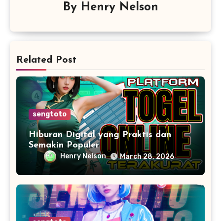
By
Henry Nelson
Related Post
sengtoto
Hiburan Digital yang Praktis dan
Semakin Populer
Henry Nelson
March 28, 2026