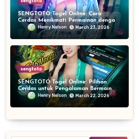
sengtoto
SENGTOTO Togel Online: Cara
Cerdas Menikmati Permainan dengan
Strategi dan Kendali
Henry Nelson
March 23, 2026
sengtoto
SENGTOTO Togel Online: Pilihan
Cerdas untuk Pengalaman Bermain
yang Lebih Pasti
Henry Nelson
March 22, 2026