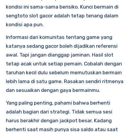
kondisi ini sama-sama berisiko. Kunci bermain di
sengtoto slot gacor adalah tetap tenang dalam
kondisi apa pun.
Informasi dari komunitas tentang game yang
katanya sedang gacor boleh dijadikan referensi
awal. Tapi jangan dianggap jaminan. Hasil slot
tetap acak untuk setiap pemain. Cobalah dengan
taruhan kecil dulu sebelum memutuskan bermain
lebih lama di satu game. Rasakan sendiri ritmenya
dan sesuaikan dengan gaya bermainmu.
Yang paling penting, pahami bahwa berhenti
adalah bagian dari strategi. Tidak semua sesi
harus berakhir dengan jackpot besar. Kadang
berhenti saat masih punya sisa saldo atau saat