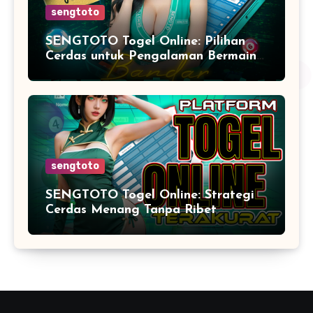
sengtoto
SENGTOTO Togel Online: Pilihan
Cerdas untuk Pengalaman Bermain
yang Lebih Pasti
sengtoto
SENGTOTO Togel Online: Strategi
Cerdas Menang Tanpa Ribet