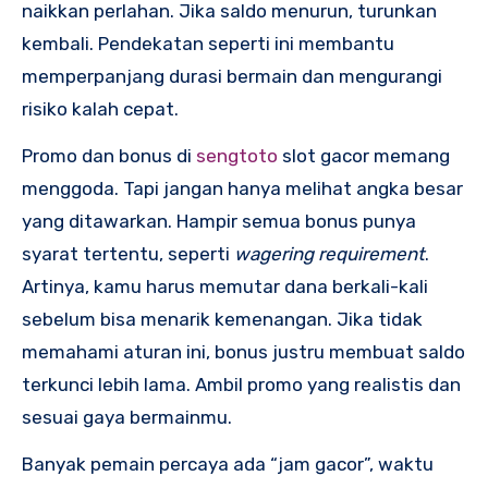
naikkan perlahan. Jika saldo menurun, turunkan
kembali. Pendekatan seperti ini membantu
memperpanjang durasi bermain dan mengurangi
risiko kalah cepat.
Promo dan bonus di
sengtoto
slot gacor memang
menggoda. Tapi jangan hanya melihat angka besar
yang ditawarkan. Hampir semua bonus punya
syarat tertentu, seperti
wagering requirement
.
Artinya, kamu harus memutar dana berkali-kali
sebelum bisa menarik kemenangan. Jika tidak
memahami aturan ini, bonus justru membuat saldo
terkunci lebih lama. Ambil promo yang realistis dan
sesuai gaya bermainmu.
Banyak pemain percaya ada “jam gacor”, waktu