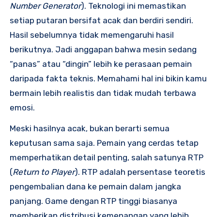
Number Generator
). Teknologi ini memastikan
setiap putaran bersifat acak dan berdiri sendiri.
Hasil sebelumnya tidak memengaruhi hasil
berikutnya. Jadi anggapan bahwa mesin sedang
“panas” atau “dingin” lebih ke perasaan pemain
daripada fakta teknis. Memahami hal ini bikin kamu
bermain lebih realistis dan tidak mudah terbawa
emosi.
Meski hasilnya acak, bukan berarti semua
keputusan sama saja. Pemain yang cerdas tetap
memperhatikan detail penting, salah satunya RTP
(
Return to Player
). RTP adalah persentase teoretis
pengembalian dana ke pemain dalam jangka
panjang. Game dengan RTP tinggi biasanya
memberikan distribusi kemenangan yang lebih