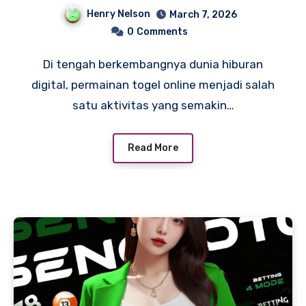
Pengalaman Bermain yang
Henry Nelson
March 7, 2026
Lebih Seru
0
Comments
Di tengah berkembangnya dunia hiburan
digital, permainan togel online menjadi salah
satu aktivitas yang semakin…
Read More