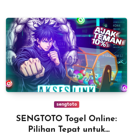
sengtoto
SENGTOTO Togel Online:
Pilihan Tepat untuk