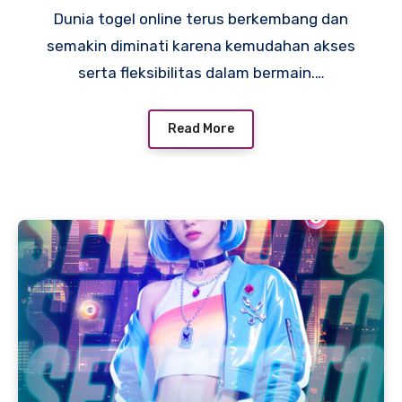
Dunia togel online terus berkembang dan
semakin diminati karena kemudahan akses
serta fleksibilitas dalam bermain.…
Read More