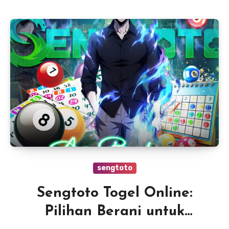
sengtoto
Sengtoto Togel Online:
Pilihan Berani untuk