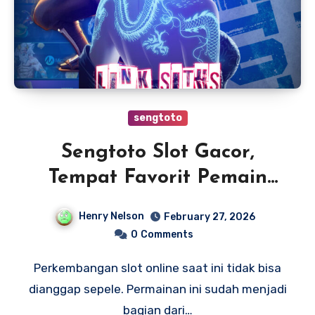
sengtoto
Sengtoto Slot Gacor,
Tempat Favorit Pemain
yang Suka Permainan
Henry Nelson
February 27, 2026
Serius Tapi Santai
0
Comments
Perkembangan slot online saat ini tidak bisa
dianggap sepele. Permainan ini sudah menjadi
bagian dari…