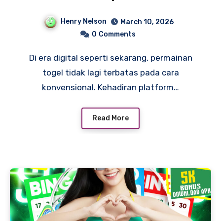
Pengalaman Bermain yang
Henry Nelson
March 10, 2026
Praktis dan Terpercaya
0
Comments
Di era digital seperti sekarang, permainan
togel tidak lagi terbatas pada cara
konvensional. Kehadiran platform…
Read More