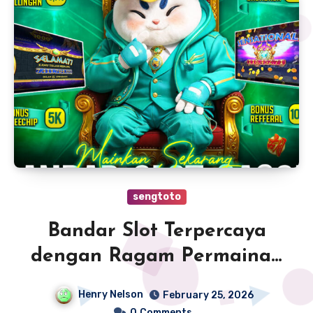
sengtoto
Bandar Slot Terpercaya
dengan Ragam Permainan
Modern dan Akses Mudah
Henry Nelson
February 25, 2026
Setiap Hari
0
Comments