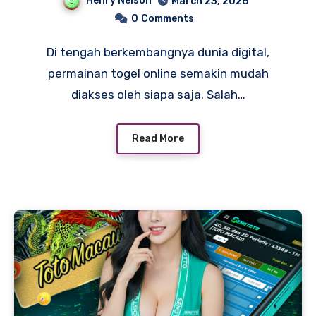
Henry Nelson
March 23, 2026
Strategi dan Kendali
0
Comments
Di tengah berkembangnya dunia digital,
permainan togel online semakin mudah
diakses oleh siapa saja. Salah…
Read More