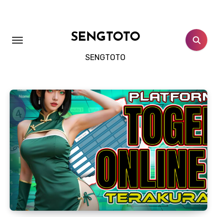
Skip
to
content
SENGTOTO
SENGTOTO