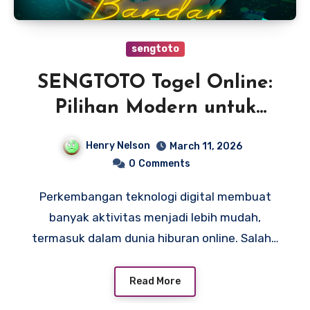
sengtoto
SENGTOTO Togel Online:
Pilihan Modern untuk
Pengalaman Bermain yang
Henry Nelson
March 11, 2026
Lebih Praktis
0
Comments
Perkembangan teknologi digital membuat
banyak aktivitas menjadi lebih mudah,
termasuk dalam dunia hiburan online. Salah…
Read More