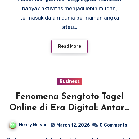
banyak aktivitas menjadi lebih mudah,
termasuk dalam dunia permainan angka
atau…
Read More
Business
Fenomena Sengtoto Togel
Online di Era Digital: Antara
Hiburan, Risiko, dan
Henry Nelson
March 12, 2026
0
Comments
Kesadaran Pengguna