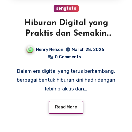
sengtoto
Hiburan Digital yang
Praktis dan Semakin
Populer
Henry Nelson
March 28, 2026
0
Comments
Dalam era digital yang terus berkembang,
berbagai bentuk hiburan kini hadir dengan
lebih praktis dan…
Read More