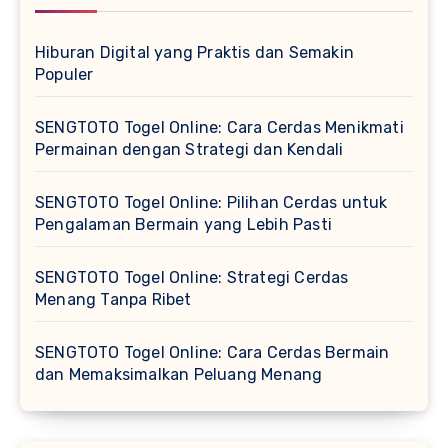
Hiburan Digital yang Praktis dan Semakin
Populer
SENGTOTO Togel Online: Cara Cerdas Menikmati
Permainan dengan Strategi dan Kendali
SENGTOTO Togel Online: Pilihan Cerdas untuk
Pengalaman Bermain yang Lebih Pasti
SENGTOTO Togel Online: Strategi Cerdas
Menang Tanpa Ribet
SENGTOTO Togel Online: Cara Cerdas Bermain
dan Memaksimalkan Peluang Menang