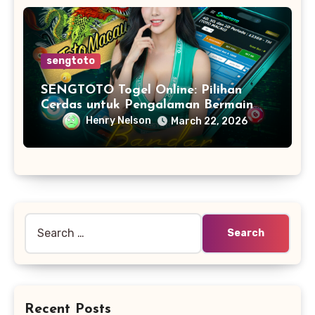
sengtoto
SENGTOTO Togel Online: Pilihan
Cerdas untuk Pengalaman Bermain
yang Lebih Pasti
Henry Nelson
March 22, 2026
Search
for:
Recent Posts