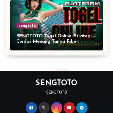
sengtoto
SENGTOTO Togel Online: Strategi
Cerdas Menang Tanpa Ribet
SENGTOTO
SENGTOTO