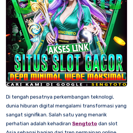
Di tengah pesatnya perkembangan teknologi,
dunia hiburan digital mengalami transformasi yang
sangat signifikan. Salah satu yang menarik
perhatian adalah kehadiran
Sengtoto
dan slot
Asia sebagai bagian dari tren permainan online