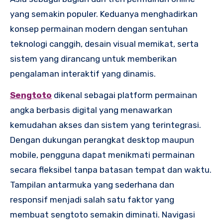
yang semakin populer. Keduanya menghadirkan
konsep permainan modern dengan sentuhan
teknologi canggih, desain visual memikat, serta
sistem yang dirancang untuk memberikan
pengalaman interaktif yang dinamis.
Sengtoto
dikenal sebagai platform permainan
angka berbasis digital yang menawarkan
kemudahan akses dan sistem yang terintegrasi.
Dengan dukungan perangkat desktop maupun
mobile, pengguna dapat menikmati permainan
secara fleksibel tanpa batasan tempat dan waktu.
Tampilan antarmuka yang sederhana dan
responsif menjadi salah satu faktor yang
membuat sengtoto semakin diminati. Navigasi