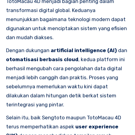
TotoMacau 4D menjadi bagian penting dalam
transformasi digital global. Keduanya
menunjukkan bagaimana teknologi modern dapat
digunakan untuk menciptakan sistem yang efisien
dan mudah diakses.
Dengan dukungan
artificial intelligence (AI)
dan
otomatisasi berbasis cloud
, kedua platform ini
berhasil mengubah cara pengolahan data digital
menjadi lebih canggih dan praktis. Proses yang
sebelumnya memerlukan waktu kini dapat
dilakukan dalam hitungan detik berkat sistem
terintegrasi yang pintar.
Selain itu, baik Sengtoto maupun TotoMacau 4D
terus memperhatikan aspek
user experience