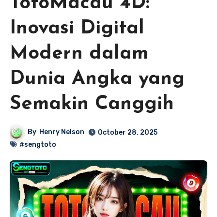
TotoMacau 4D:
Inovasi Digital
Modern dalam
Dunia Angka yang
Semakin Canggih
By
Henry Nelson
October 28, 2025
#sengtoto