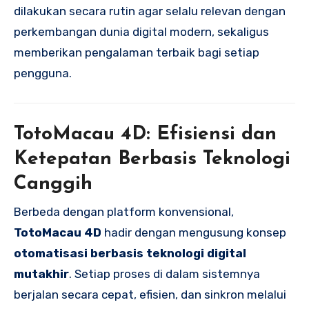
dilakukan secara rutin agar selalu relevan dengan
perkembangan dunia digital modern, sekaligus
memberikan pengalaman terbaik bagi setiap
pengguna.
TotoMacau 4D: Efisiensi dan
Ketepatan Berbasis Teknologi
Canggih
Berbeda dengan platform konvensional,
TotoMacau 4D
hadir dengan mengusung konsep
otomatisasi berbasis teknologi digital
mutakhir
. Setiap proses di dalam sistemnya
berjalan secara cepat, efisien, dan sinkron melalui