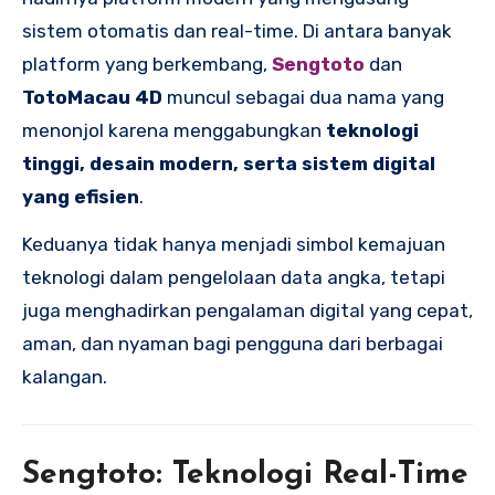
sistem otomatis dan real-time. Di antara banyak
platform yang berkembang,
Sengtoto
dan
TotoMacau 4D
muncul sebagai dua nama yang
menonjol karena menggabungkan
teknologi
tinggi, desain modern, serta sistem digital
yang efisien
.
Keduanya tidak hanya menjadi simbol kemajuan
teknologi dalam pengelolaan data angka, tetapi
juga menghadirkan pengalaman digital yang cepat,
aman, dan nyaman bagi pengguna dari berbagai
kalangan.
Sengtoto: Teknologi Real-Time