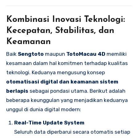
Kombinasi Inovasi Teknologi:
Kecepatan, Stabilitas, dan
Keamanan
Baik
Sengtoto
maupun
TotoMacau 4D
memiliki
kesamaan dalam hal komitmen terhadap kualitas
teknologi. Keduanya mengusung konsep
otomatisasi digital dan keamanan sistem
berlapis
sebagai pondasi utama. Berikut adalah
beberapa keunggulan yang menjadikan keduanya
unggul di dunia digital modern:
Real-Time Update System
Seluruh data diperbarui secara otomatis setiap