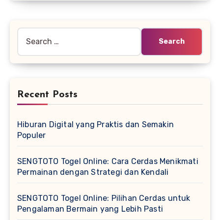
Search
for:
Recent Posts
Hiburan Digital yang Praktis dan Semakin
Populer
SENGTOTO Togel Online: Cara Cerdas Menikmati
Permainan dengan Strategi dan Kendali
SENGTOTO Togel Online: Pilihan Cerdas untuk
Pengalaman Bermain yang Lebih Pasti