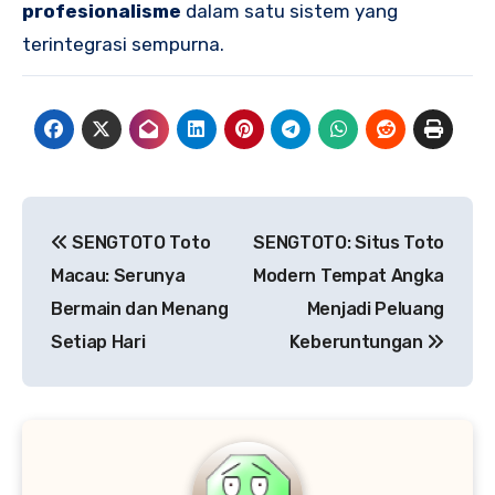
profesionalisme
dalam satu sistem yang
terintegrasi sempurna.
Post
SENGTOTO Toto
SENGTOTO: Situs Toto
navigation
Macau: Serunya
Modern Tempat Angka
Bermain dan Menang
Menjadi Peluang
Setiap Hari
Keberuntungan