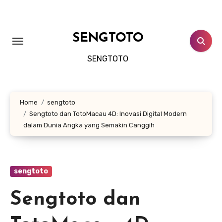
Skip
to
content
SENGTOTO
SENGTOTO
Home
sengtoto
Sengtoto dan TotoMacau 4D: Inovasi Digital Modern
dalam Dunia Angka yang Semakin Canggih
sengtoto
Sengtoto dan