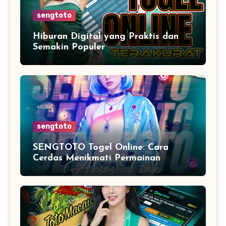
sengtoto
Hiburan Digital yang Praktis dan
Semakin Populer
sengtoto
SENGTOTO Togel Online: Cara
Cerdas Menikmati Permainan
dengan Strategi dan Kendali