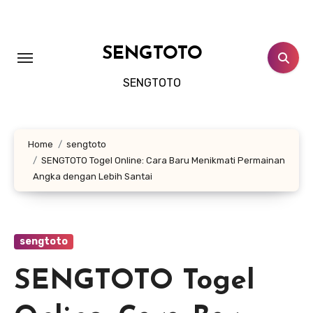
Skip
to
content
SENGTOTO
SENGTOTO
Home
sengtoto
SENGTOTO Togel Online: Cara Baru Menikmati Permainan
Angka dengan Lebih Santai
sengtoto
SENGTOTO Togel