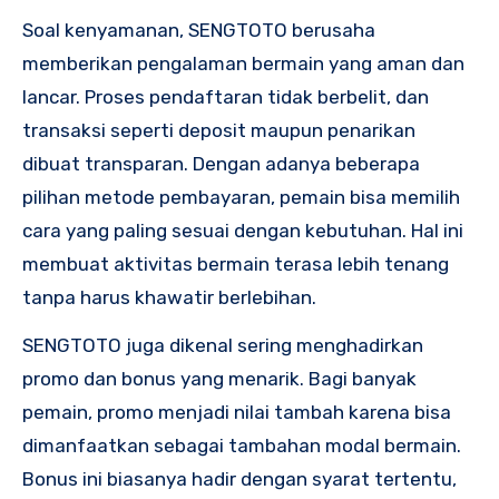
Soal kenyamanan, SENGTOTO berusaha
memberikan pengalaman bermain yang aman dan
lancar. Proses pendaftaran tidak berbelit, dan
transaksi seperti deposit maupun penarikan
dibuat transparan. Dengan adanya beberapa
pilihan metode pembayaran, pemain bisa memilih
cara yang paling sesuai dengan kebutuhan. Hal ini
membuat aktivitas bermain terasa lebih tenang
tanpa harus khawatir berlebihan.
SENGTOTO juga dikenal sering menghadirkan
promo dan bonus yang menarik. Bagi banyak
pemain, promo menjadi nilai tambah karena bisa
dimanfaatkan sebagai tambahan modal bermain.
Bonus ini biasanya hadir dengan syarat tertentu,