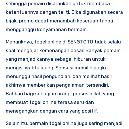
sehingga pemain disarankan untuk membaca
ketentuannya dengan teliti. Jika digunakan secara
bijak, promo dapat menambah keseruan tanpa
mengganggu kenyamanan bermain.
Menariknya, togel online di SENGTOTO tidak selalu
soal mengejar kemenangan besar. Banyak pemain
yang menjadikannya sebagai hiburan untuk
mengisi waktu luang. Sensasi memilih angka,
menunggu hasil pengundian, dan melihat hasil
akhirnya memberikan pengalaman tersendiri.
Bahkan bagi sebagian orang, proses inilah yang
membuat togel online terasa seru dan
menegangkan dengan cara yang positif.
Selain itu, bermain togel online juga sering menjadi