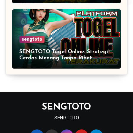
sengtoto
SENGTOTO Togel Online: Strategi
Cerdas Menang Tanpa Ribet
SENGTOTO
SENGTOTO