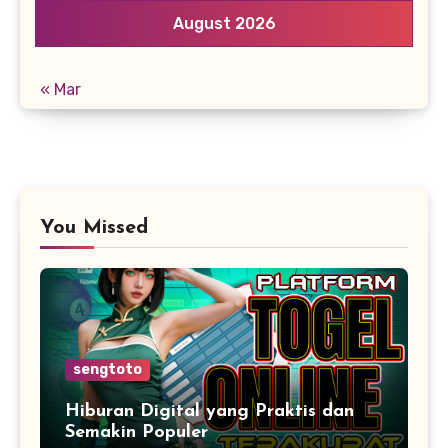
August 2026
« Mar
You Missed
sengtoto
Hiburan Digital yang Praktis dan
Semakin Populer