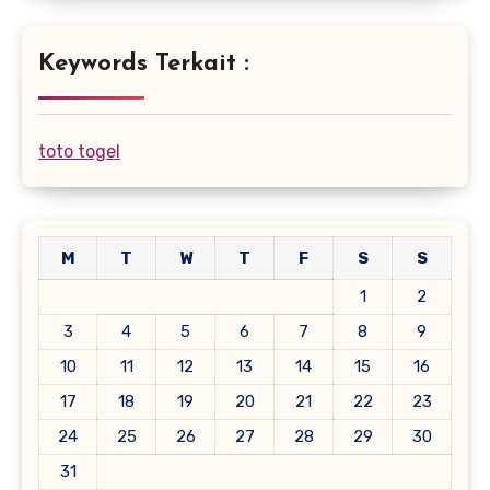
Keywords Terkait :
toto togel
M
T
W
T
F
S
S
1
2
3
4
5
6
7
8
9
10
11
12
13
14
15
16
17
18
19
20
21
22
23
24
25
26
27
28
29
30
31