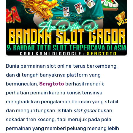
Dunia permainan slot online terus berkembang,
dan di tengah banyaknya platform yang
bermunculan,
Sengtoto
berhasil menarik
perhatian pemain karena konsistensinya
menghadirkan pengalaman bermain yang stabil
dan menguntungkan. Istilah
slot gacor
bukan
sekadar tren kosong, tapi merujuk pada pola
permainan yang memberi peluang menang lebih