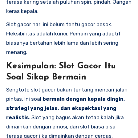
terasa kering setelah puluhan spin, pindah. Jangan
keras kepala.
Slot gacor hari ini belum tentu gacor besok.
Fleksibilitas adalah kunci. Pemain yang adaptif
biasanya bertahan lebih lama dan lebih sering
menang.
Kesimpulan: Slot Gacor Itu
Soal Sikap Bermain
Sengtoto slot gacor bukan tentang mencari jalan
pintas. Ini soal
bermain dengan kepala dingin,
strategi yang jelas, dan ekspektasi yang
realistis
. Slot yang bagus akan tetap kalah jika
dimainkan dengan emosi, dan slot biasa bisa
terasa gacor jika dimainkan dengan cerdas.