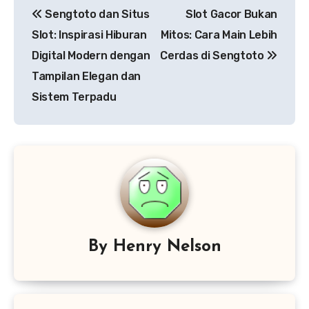
Sengtoto dan Situs
Slot Gacor Bukan
navigation
Slot: Inspirasi Hiburan
Mitos: Cara Main Lebih
Digital Modern dengan
Cerdas di Sengtoto
Tampilan Elegan dan
Sistem Terpadu
By
Henry Nelson