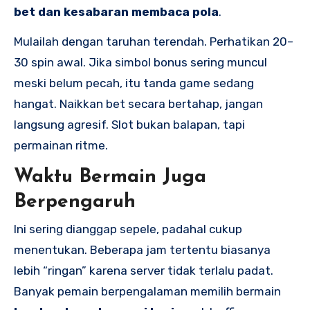
bet dan kesabaran membaca pola
.
Mulailah dengan taruhan terendah. Perhatikan 20–
30 spin awal. Jika simbol bonus sering muncul
meski belum pecah, itu tanda game sedang
hangat. Naikkan bet secara bertahap, jangan
langsung agresif. Slot bukan balapan, tapi
permainan ritme.
Waktu Bermain Juga
Berpengaruh
Ini sering dianggap sepele, padahal cukup
menentukan. Beberapa jam tertentu biasanya
lebih “ringan” karena server tidak terlalu padat.
Banyak pemain berpengalaman memilih bermain