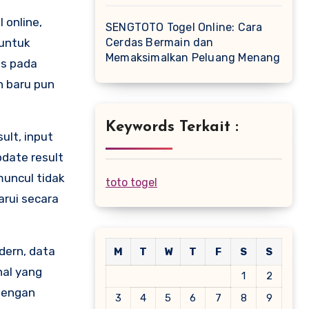
 online,
SENGTOTO Togel Online: Cara
 untuk
Cerdas Bermain dan
Memaksimalkan Peluang Menang
us pada
n baru pun
Keywords Terkait :
ult, input
date result
muncul tidak
toto togel
barui secara
dern, data
M
T
W
T
F
S
S
hal yang
1
2
 dengan
3
4
5
6
7
8
9