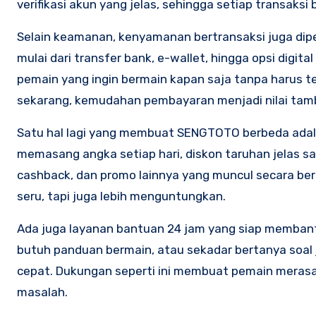
verifikasi akun yang jelas, sehingga setiap transaksi
Selain keamanan, kenyamanan bertransaksi juga di
mulai dari transfer bank, e-wallet, hingga opsi digita
pemain yang ingin bermain kapan saja tanpa harus te
sekarang, kemudahan pembayaran menjadi nilai tam
Satu hal lagi yang membuat SENGTOTO berbeda adal
memasang angka setiap hari, diskon taruhan jelas
cashback, dan promo lainnya yang muncul secara ber
seru, tapi juga lebih menguntungkan.
Ada juga layanan bantuan 24 jam yang siap membantu
butuh panduan bermain, atau sekadar bertanya soal 
cepat. Dukungan seperti ini membuat pemain merasa
masalah.