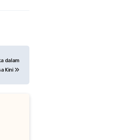
ka dalam
a Kini