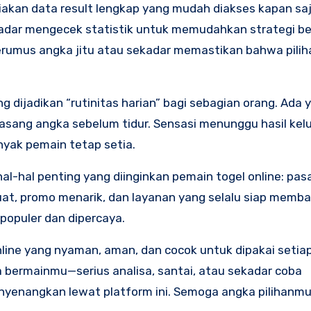
akan data result lengkap yang mudah diakses kapan sa
sekadar mengecek statistik untuk memudahkan strategi b
erumus angka jitu atau sekadar memastikan bahwa pili
 dijadikan “rutinitas harian” bagi sebagian orang. Ada
asang angka sebelum tidur. Sensasi menunggu hasil kelu
yak pemain tetap setia.
-hal penting yang diinginkan pemain togel online: pas
uat, promo menarik, dan layanan yang selalu siap memba
populer dan dipercaya.
ine yang nyaman, aman, dan cocok untuk dipakai setiap 
a bermainmu—serius analisa, santai, atau sekadar coba
nangkan lewat platform ini. Semoga angka pilihanmu h