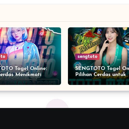
oto
sengtoto
OTO Togel Online:
SENGTOTO Togel Onl
erdas Menikmati
Pilihan Cerdas untuk
nan dengan Strategi
Pengalaman Bermain
ndali
Lebih Pasti