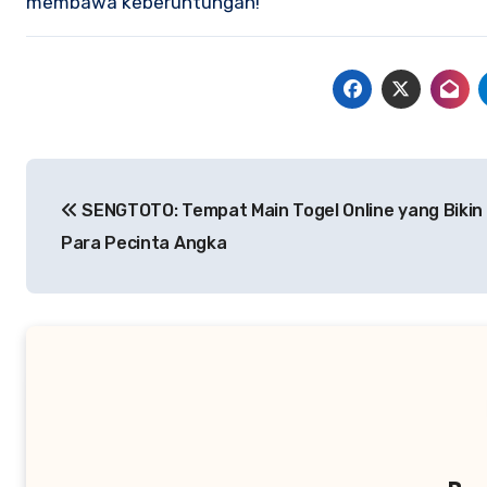
membawa keberuntungan!
Post
SENGTOTO: Tempat Main Togel Online yang Bikin
navigation
Para Pecinta Angka