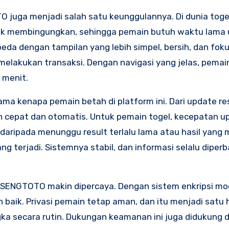
 juga menjadi salah satu keunggulannya. Di dunia togel
gak membingungkan, sehingga pemain butuh waktu lama
a dengan tampilan yang lebih simpel, bersih, dan fok
melakukan transaksi. Dengan navigasi yang jelas, pemai
 menit.
ma kenapa pemain betah di platform ini. Dari update res
 cepat dan otomatis. Untuk pemain togel, kecepatan up
 daripada menunggu result terlalu lama atau hasil yang 
rang terjadi. Sistemnya stabil, dan informasi selalu diper
 SENGTOTO makin dipercaya. Dengan sistem enkripsi mo
n baik. Privasi pemain tetap aman, dan itu menjadi satu 
gka secara rutin. Dukungan keamanan ini juga didukung