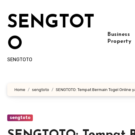
Skip
to
SENGTOT
content
Business
O
Property
SENGTOTO
Home
sengtoto
SENGTOTO: Tempat Bermain Togel Online y
sengtoto