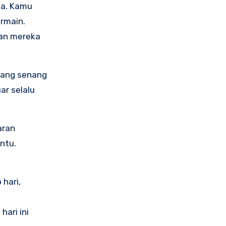
ja. Kamu
ermain.
han mereka
 yang senang
ar selalu
aran
ntu.
hari,
ari ini