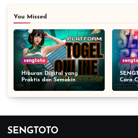
You Missed
sengtoto
sengt
Hiburan Digital yang
SENGT
Praktis dan Semakin
Cara C
Populer
Permai
dan Ke
SENGTOTO