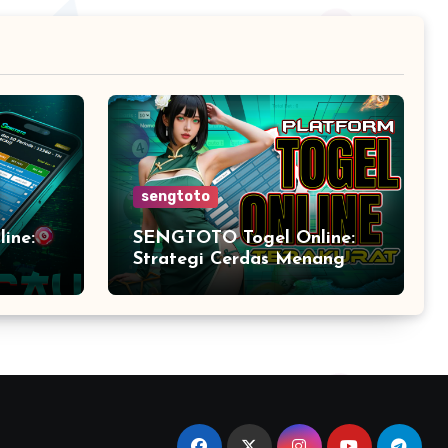
sengtoto
ine:
SENGTOTO Togel Online:
Strategi Cerdas Menang
 yang
Tanpa Ribet