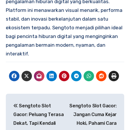
pengalaman hiburan digital yang berkualitas.
Platform ini menawarkan visual menarik, performa
stabil, dan inovasi berkelanjutan dalam satu
ekosistem terpadu. Sengtoto menjadi pilihan ideal
bagi pencinta hiburan digital yang menginginkan
pengalaman bermain modern, nyaman, dan
interaktif.
Post
Sengtoto Slot
Sengtoto Slot Gacor:
navigation
Gacor: Peluang Terasa
Jangan Cuma Kejar
Dekat, Tapi Kendali
Hoki, Pahami Cara