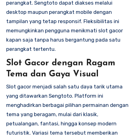
perangkat. Sengtoto dapat diakses melalui
desktop maupun perangkat mobile dengan
tampilan yang tetap responsif. Fleksibilitas ini
memungkinkan pengguna menikmati slot gacor
kapan saja tanpa harus bergantung pada satu
perangkat tertentu.
Slot Gacor dengan Ragam
Tema dan Gaya Visual
Slot gacor menjadi salah satu daya tarik utama
yang ditawarkan Sengtoto. Platform ini
menghadirkan berbagai pilihan permainan dengan
tema yang beragam, mulai dari klasik,
petualangan, fantasi, hingga konsep modern
futuristik. Variasi tema tersebut memberikan