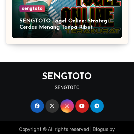
sengtoto
SENGTOTO Togel Online: Strategi
Cerdas Menang Tanpa Ribet
SENGTOTO
SENGTOTO
Copyright © All rights reserved
|
Blogus
by