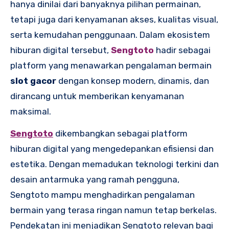
hanya dinilai dari banyaknya pilihan permainan,
tetapi juga dari kenyamanan akses, kualitas visual,
serta kemudahan penggunaan. Dalam ekosistem
hiburan digital tersebut,
Sengtoto
hadir sebagai
platform yang menawarkan pengalaman bermain
slot gacor
dengan konsep modern, dinamis, dan
dirancang untuk memberikan kenyamanan
maksimal.
Sengtoto
dikembangkan sebagai platform
hiburan digital yang mengedepankan efisiensi dan
estetika. Dengan memadukan teknologi terkini dan
desain antarmuka yang ramah pengguna,
Sengtoto mampu menghadirkan pengalaman
bermain yang terasa ringan namun tetap berkelas.
Pendekatan ini menjadikan Sengtoto relevan bagi