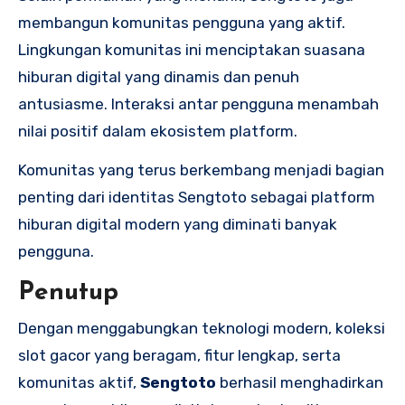
membangun komunitas pengguna yang aktif.
Lingkungan komunitas ini menciptakan suasana
hiburan digital yang dinamis dan penuh
antusiasme. Interaksi antar pengguna menambah
nilai positif dalam ekosistem platform.
Komunitas yang terus berkembang menjadi bagian
penting dari identitas Sengtoto sebagai platform
hiburan digital modern yang diminati banyak
pengguna.
Penutup
Dengan menggabungkan teknologi modern, koleksi
slot gacor yang beragam, fitur lengkap, serta
komunitas aktif,
Sengtoto
berhasil menghadirkan