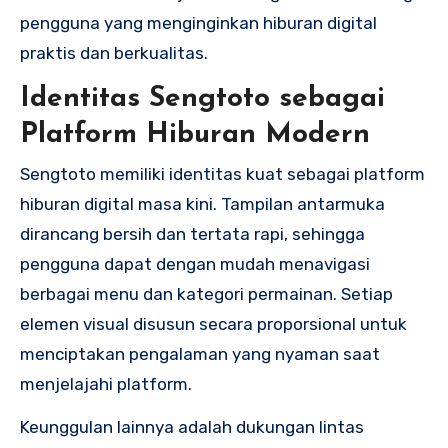
pengguna yang menginginkan hiburan digital
praktis dan berkualitas.
Identitas Sengtoto sebagai
Platform Hiburan Modern
Sengtoto memiliki identitas kuat sebagai platform
hiburan digital masa kini. Tampilan antarmuka
dirancang bersih dan tertata rapi, sehingga
pengguna dapat dengan mudah menavigasi
berbagai menu dan kategori permainan. Setiap
elemen visual disusun secara proporsional untuk
menciptakan pengalaman yang nyaman saat
menjelajahi platform.
Keunggulan lainnya adalah dukungan lintas