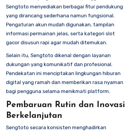
Sengtoto menyediakan berbagai fitur pendukung
yang dirancang sederhana namun fungsional.
Pengaturan akun mudah digunakan, tampilan
informasi permainan jelas, serta kategori slot
gacor disusun rapi agar mudah ditemukan.
Selain itu, Sengtoto dikenal dengan layanan
dukungan yang komunikatif dan profesional.
Pendekatan ini menciptakan lingkungan hiburan
digital yang ramah dan memberikan rasa nyaman
bagi pengguna selama menikmati platform.
Pembaruan Rutin dan Inovasi
Berkelanjutan
Sengtoto secara konsisten menghadirkan