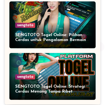
sengtoto
SENGTOTO Togel Online: Pilihan
Cerdas untuk Pengalaman Bermain
yang Lebih Pasti
sengtoto
SENGTOTO Togel Online: Strategi
Cerdas Menang Tanpa Ribet