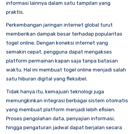
informasi lainnya dalam satu tampilan yang
praktis.
Perkembangan jaringan internet global turut
memberikan dampak besar terhadap popularitas
togel online. Dengan koneksi internet yang
semakin cepat, pengguna dapat mengakses
platform permainan kapan saja tanpa batasan
waktu. Hal ini membuat togel online menjadi salah
satu hiburan digital yang fleksibel.
Tidak hanya itu, kemajuan teknologi juga
memungkinkan integrasi berbagai sistem otomatis
yang membuat platform menjadi lebih efisien.
Proses pengolahan data, penyajian informasi,
hingga pengaturan jadwal dapat berjalan secara