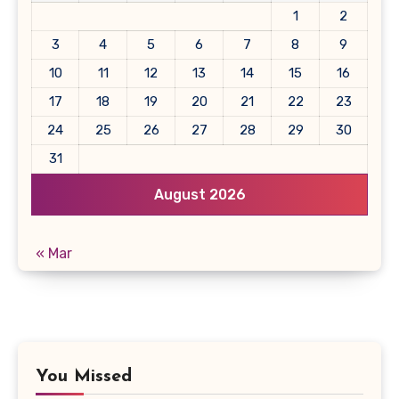
1
2
3
4
5
6
7
8
9
10
11
12
13
14
15
16
17
18
19
20
21
22
23
24
25
26
27
28
29
30
31
August 2026
« Mar
You Missed