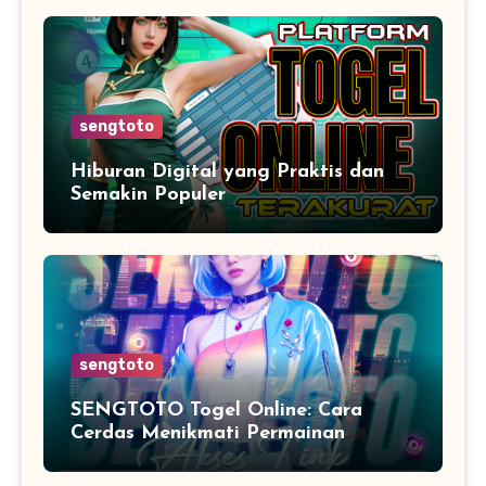
sengtoto
Hiburan Digital yang Praktis dan
Semakin Populer
sengtoto
SENGTOTO Togel Online: Cara
Cerdas Menikmati Permainan
dengan Strategi dan Kendali