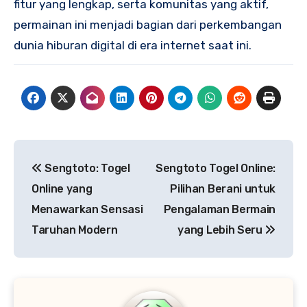
fitur yang lengkap, serta komunitas yang aktif,
permainan ini menjadi bagian dari perkembangan
dunia hiburan digital di era internet saat ini.
Post
Sengtoto: Togel
Sengtoto Togel Online:
navigation
Online yang
Pilihan Berani untuk
Menawarkan Sensasi
Pengalaman Bermain
Taruhan Modern
yang Lebih Seru