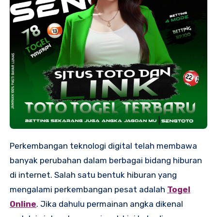
Perkembangan teknologi digital telah membawa
banyak perubahan dalam berbagai bidang hiburan
di internet. Salah satu bentuk hiburan yang
mengalami perkembangan pesat adalah
Togel
Online
. Jika dahulu permainan angka dikenal