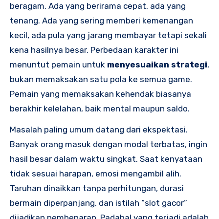
beragam. Ada yang berirama cepat, ada yang
tenang. Ada yang sering memberi kemenangan
kecil, ada pula yang jarang membayar tetapi sekali
kena hasilnya besar. Perbedaan karakter ini
menuntut pemain untuk
menyesuaikan strategi
,
bukan memaksakan satu pola ke semua game.
Pemain yang memaksakan kehendak biasanya
berakhir kelelahan, baik mental maupun saldo.
Masalah paling umum datang dari ekspektasi.
Banyak orang masuk dengan modal terbatas, ingin
hasil besar dalam waktu singkat. Saat kenyataan
tidak sesuai harapan, emosi mengambil alih.
Taruhan dinaikkan tanpa perhitungan, durasi
bermain diperpanjang, dan istilah “slot gacor”
dijadikan pembenaran. Padahal yang terjadi adalah