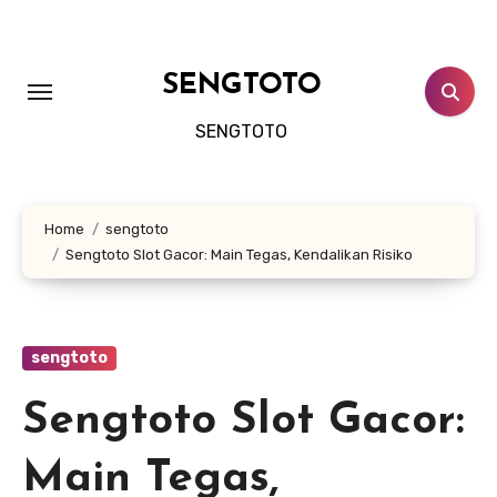
Skip
to
content
SENGTOTO
SENGTOTO
Home
sengtoto
Sengtoto Slot Gacor: Main Tegas, Kendalikan Risiko
sengtoto
Sengtoto Slot Gacor:
Main Tegas,