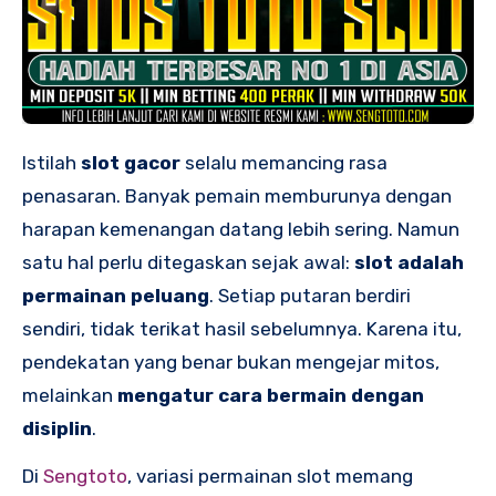
Istilah
slot gacor
selalu memancing rasa
penasaran. Banyak pemain memburunya dengan
harapan kemenangan datang lebih sering. Namun
satu hal perlu ditegaskan sejak awal:
slot adalah
permainan peluang
. Setiap putaran berdiri
sendiri, tidak terikat hasil sebelumnya. Karena itu,
pendekatan yang benar bukan mengejar mitos,
melainkan
mengatur cara bermain dengan
disiplin
.
Di
Sengtoto
, variasi permainan slot memang