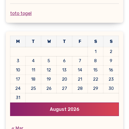
toto togel
M
T
W
T
F
S
S
1
2
3
4
5
6
7
8
9
10
11
12
13
14
15
16
17
18
19
20
21
22
23
24
25
26
27
28
29
30
31
August 2026
« Mar