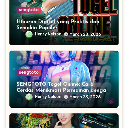
sengtoto
Hiburan Digital yang Praktis dan
Semakin Populer
Henry Nelson
March 28, 2026
sengtoto
SENGTOTO Togel Online: Cara
Cerdas Menikmati Permainan dengan
Strategi dan Kendali
Henry Nelson
March 23, 2026