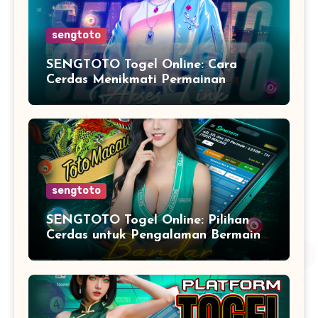
sengtoto
SENGTOTO Togel Online: Cara
Cerdas Menikmati Permainan
dengan Strategi dan Kendali
sengtoto
SENGTOTO Togel Online: Pilihan
Cerdas untuk Pengalaman Bermain
yang Lebih Pasti