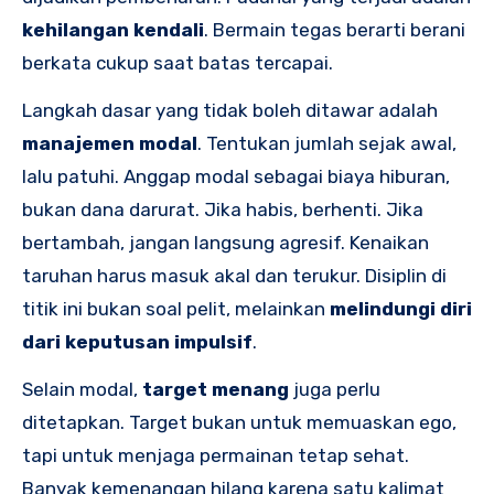
kehilangan kendali
. Bermain tegas berarti berani
berkata cukup saat batas tercapai.
Langkah dasar yang tidak boleh ditawar adalah
manajemen modal
. Tentukan jumlah sejak awal,
lalu patuhi. Anggap modal sebagai biaya hiburan,
bukan dana darurat. Jika habis, berhenti. Jika
bertambah, jangan langsung agresif. Kenaikan
taruhan harus masuk akal dan terukur. Disiplin di
titik ini bukan soal pelit, melainkan
melindungi diri
dari keputusan impulsif
.
Selain modal,
target menang
juga perlu
ditetapkan. Target bukan untuk memuaskan ego,
tapi untuk menjaga permainan tetap sehat.
Banyak kemenangan hilang karena satu kalimat