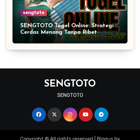
sengtoto
SENGTOTO Togel Online: Strategi
Cerdas Menang Tanpa Ribet
SENGTOTO
SENGTOTO
Copyright © All rights reserved
|
Blogus
by