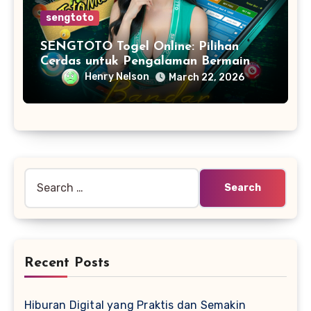
sengtoto
SENGTOTO Togel Online: Pilihan
Cerdas untuk Pengalaman Bermain
yang Lebih Pasti
Henry Nelson
March 22, 2026
Search
for:
Recent Posts
Hiburan Digital yang Praktis dan Semakin