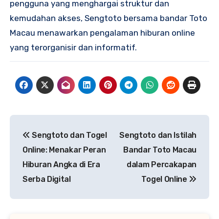
pengguna yang menghargai struktur dan
kemudahan akses, Sengtoto bersama bandar Toto
Macau menawarkan pengalaman hiburan online
yang terorganisir dan informatif.
Post
Sengtoto dan Togel
Sengtoto dan Istilah
navigation
Online: Menakar Peran
Bandar Toto Macau
Hiburan Angka di Era
dalam Percakapan
Serba Digital
Togel Online