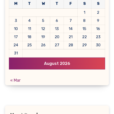
M
T
W
T
F
S
S
1
2
3
4
5
6
7
8
9
10
11
12
13
14
15
16
17
18
19
20
21
22
23
24
25
26
27
28
29
30
31
August 2026
« Mar