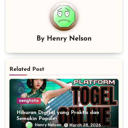
By
Henry Nelson
Related Post
sengtoto
Hiburan Digital yang Praktis dan
Semakin Populer
Henry Nelson
March 28, 2026