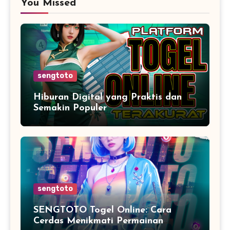
You Missed
sengtoto
Hiburan Digital yang Praktis dan
Semakin Populer
sengtoto
SENGTOTO Togel Online: Cara
Cerdas Menikmati Permainan