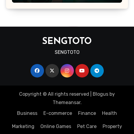
SENGTOTO
SENGTOTO
Copyright © All rights reserved
|
Blogus
by
Themeansar
.
Business
E-commerce
Finance
Health
Marketing
Online Games
Pet Care
Property