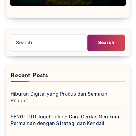
Search
for:
Recent Posts
Hiburan Digital yang Praktis dan Semakin
Populer
SENGTOTO Togel Online: Cara Cerdas Menikmati
Permainan dengan Strategi dan Kendali