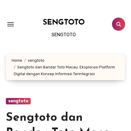
Skip
to
content
SENGTOTO
SENGTOTO
Home
sengtoto
Sengtoto dan Bandar Toto Macau: Eksplorasi Platform
Digital dengan Konsep Informasi Terintegrasi
sengtoto
Sengtoto dan