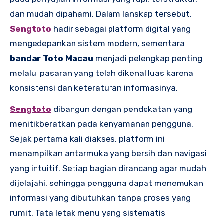
dan mudah dipahami. Dalam lanskap tersebut,
Sengtoto
hadir sebagai platform digital yang
mengedepankan sistem modern, sementara
bandar Toto Macau
menjadi pelengkap penting
melalui pasaran yang telah dikenal luas karena
konsistensi dan keteraturan informasinya.
Sengtoto
dibangun dengan pendekatan yang
menitikberatkan pada kenyamanan pengguna.
Sejak pertama kali diakses, platform ini
menampilkan antarmuka yang bersih dan navigasi
yang intuitif. Setiap bagian dirancang agar mudah
dijelajahi, sehingga pengguna dapat menemukan
informasi yang dibutuhkan tanpa proses yang
rumit. Tata letak menu yang sistematis