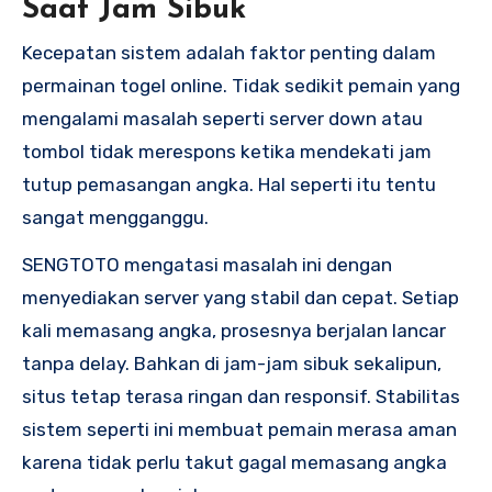
Saat Jam Sibuk
Kecepatan sistem adalah faktor penting dalam
permainan togel online. Tidak sedikit pemain yang
mengalami masalah seperti server down atau
tombol tidak merespons ketika mendekati jam
tutup pemasangan angka. Hal seperti itu tentu
sangat mengganggu.
SENGTOTO mengatasi masalah ini dengan
menyediakan server yang stabil dan cepat. Setiap
kali memasang angka, prosesnya berjalan lancar
tanpa delay. Bahkan di jam-jam sibuk sekalipun,
situs tetap terasa ringan dan responsif. Stabilitas
sistem seperti ini membuat pemain merasa aman
karena tidak perlu takut gagal memasang angka