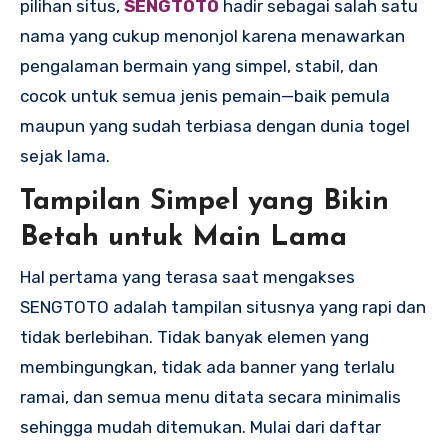
pilihan situs,
SENGTOTO
hadir sebagai salah satu
nama yang cukup menonjol karena menawarkan
pengalaman bermain yang simpel, stabil, dan
cocok untuk semua jenis pemain—baik pemula
maupun yang sudah terbiasa dengan dunia togel
sejak lama.
Tampilan Simpel yang Bikin
Betah untuk Main Lama
Hal pertama yang terasa saat mengakses
SENGTOTO adalah tampilan situsnya yang rapi dan
tidak berlebihan. Tidak banyak elemen yang
membingungkan, tidak ada banner yang terlalu
ramai, dan semua menu ditata secara minimalis
sehingga mudah ditemukan. Mulai dari daftar