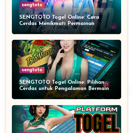
sengtoto
SENGTOTO Togel Online: Cara
Cerdas Menikmati Permainan
dengan Strategi dan Kendali
sengtoto
SENGTOTO Togel Online: Pilihan
Cerdas untuk Pengalaman Bermain
yang Lebih Pasti