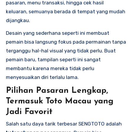
pasaran, menu transaksi, hingga cek hasil
keluaran, semuanya berada di tempat yang mudah
dijangkau.
Desain yang sederhana seperti ini membuat
pemain bisa langsung fokus pada permainan tanpa
terganggu hal-hal visual yang tidak perlu. Buat
pemain baru, tampilan seperti ini sangat
membantu karena mereka tidak perlu
menyesuaikan diri terlalu lama.
Pilihan Pasaran Lengkap,
Termasuk Toto Macau yang
Jadi Favorit
Salah satu daya tarik terbesar SENGTOTO adalah