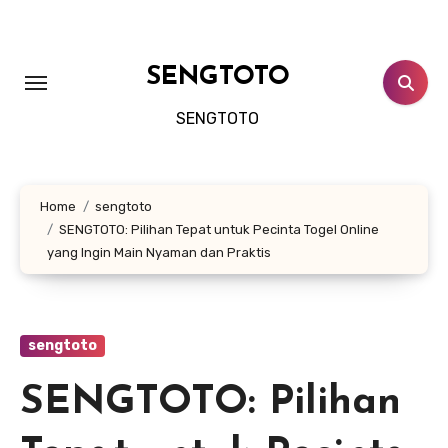
Skip
to
content
SENGTOTO
SENGTOTO
Home
sengtoto
SENGTOTO: Pilihan Tepat untuk Pecinta Togel Online
yang Ingin Main Nyaman dan Praktis
sengtoto
SENGTOTO: Pilihan