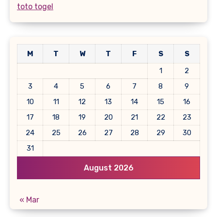
toto togel
M
T
W
T
F
S
S
1
2
3
4
5
6
7
8
9
10
11
12
13
14
15
16
17
18
19
20
21
22
23
24
25
26
27
28
29
30
31
August 2026
« Mar