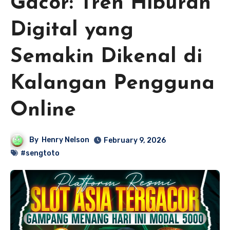
Gacor: Tren Hiburan
Digital yang
Semakin Dikenal di
Kalangan Pengguna
Online
By
Henry Nelson
February 9, 2026
#sengtoto