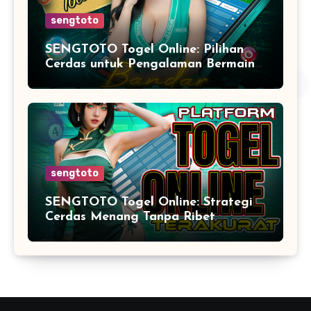
sengtoto
SENGTOTO Togel Online: Pilihan
Cerdas untuk Pengalaman Bermain
yang Lebih Pasti
sengtoto
SENGTOTO Togel Online: Strategi
Cerdas Menang Tanpa Ribet