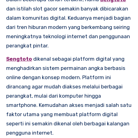
dan istilah slot gacor semakin banyak dibicarakan
dalam komunitas digital. Keduanya menjadi bagian
dari tren hiburan modern yang berkembang seiring
meningkatnya teknologi internet dan penggunaan
perangkat pintar.
Sengtoto
dikenal sebagai platform digital yang
menghadirkan sistem permainan angka berbasis
online dengan konsep modern. Platform ini
dirancang agar mudah diakses melalui berbagai
perangkat, mulai dari komputer hingga
smartphone. Kemudahan akses menjadi salah satu
faktor utama yang membuat platform digital
seperti ini semakin dikenal oleh berbagai kalangan
pengguna internet.