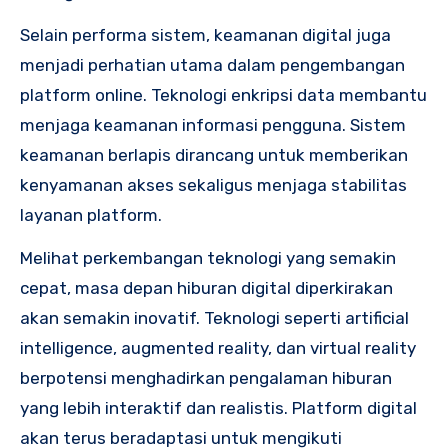
Selain performa sistem, keamanan digital juga
menjadi perhatian utama dalam pengembangan
platform online. Teknologi enkripsi data membantu
menjaga keamanan informasi pengguna. Sistem
keamanan berlapis dirancang untuk memberikan
kenyamanan akses sekaligus menjaga stabilitas
layanan platform.
Melihat perkembangan teknologi yang semakin
cepat, masa depan hiburan digital diperkirakan
akan semakin inovatif. Teknologi seperti artificial
intelligence, augmented reality, dan virtual reality
berpotensi menghadirkan pengalaman hiburan
yang lebih interaktif dan realistis. Platform digital
akan terus beradaptasi untuk mengikuti