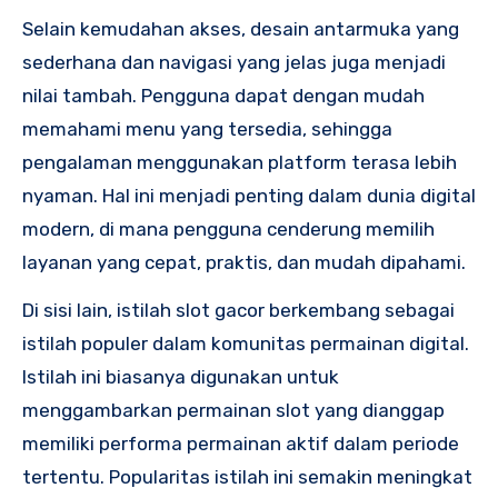
Selain kemudahan akses, desain antarmuka yang
sederhana dan navigasi yang jelas juga menjadi
nilai tambah. Pengguna dapat dengan mudah
memahami menu yang tersedia, sehingga
pengalaman menggunakan platform terasa lebih
nyaman. Hal ini menjadi penting dalam dunia digital
modern, di mana pengguna cenderung memilih
layanan yang cepat, praktis, dan mudah dipahami.
Di sisi lain, istilah slot gacor berkembang sebagai
istilah populer dalam komunitas permainan digital.
Istilah ini biasanya digunakan untuk
menggambarkan permainan slot yang dianggap
memiliki performa permainan aktif dalam periode
tertentu. Popularitas istilah ini semakin meningkat