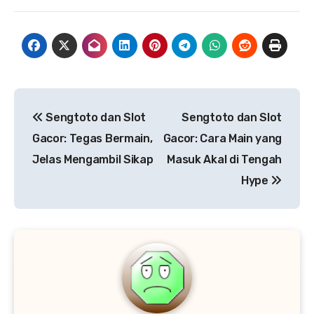
Post
Sengtoto dan Slot
Sengtoto dan Slot
navigation
Gacor: Tegas Bermain,
Gacor: Cara Main yang
Jelas Mengambil Sikap
Masuk Akal di Tengah
Hype