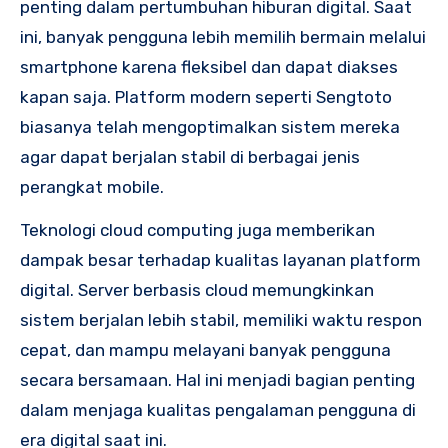
penting dalam pertumbuhan hiburan digital. Saat
ini, banyak pengguna lebih memilih bermain melalui
smartphone karena fleksibel dan dapat diakses
kapan saja. Platform modern seperti Sengtoto
biasanya telah mengoptimalkan sistem mereka
agar dapat berjalan stabil di berbagai jenis
perangkat mobile.
Teknologi cloud computing juga memberikan
dampak besar terhadap kualitas layanan platform
digital. Server berbasis cloud memungkinkan
sistem berjalan lebih stabil, memiliki waktu respon
cepat, dan mampu melayani banyak pengguna
secara bersamaan. Hal ini menjadi bagian penting
dalam menjaga kualitas pengalaman pengguna di
era digital saat ini.