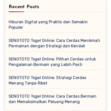
Recent Posts
Hiburan Digital yang Praktis dan Semakin
Populer
SENGTOTO Togel Online: Cara Cerdas Menikmati
Permainan dengan Strategi dan Kendali
SENGTOTO Togel Online: Pilihan Cerdas untuk
Pengalaman Bermain yang Lebih Pasti
SENGTOTO Togel Online: Strategi Cerdas
Menang Tanpa Ribet
SENGTOTO Togel Online: Cara Cerdas Bermain
dan Memaksimalkan Peluang Menang