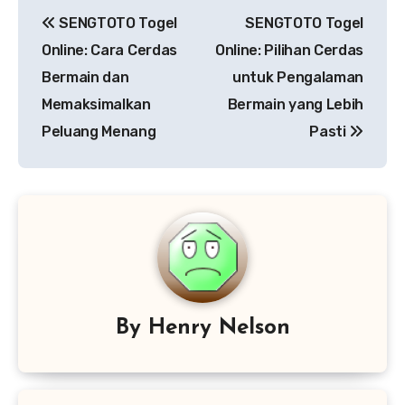
Post
SENGTOTO Togel
SENGTOTO Togel
navigation
Online: Cara Cerdas
Online: Pilihan Cerdas
Bermain dan
untuk Pengalaman
Memaksimalkan
Bermain yang Lebih
Peluang Menang
Pasti
By
Henry Nelson