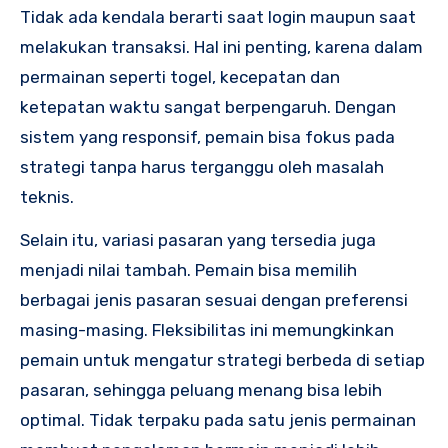
Tidak ada kendala berarti saat login maupun saat
melakukan transaksi. Hal ini penting, karena dalam
permainan seperti togel, kecepatan dan
ketepatan waktu sangat berpengaruh. Dengan
sistem yang responsif, pemain bisa fokus pada
strategi tanpa harus terganggu oleh masalah
teknis.
Selain itu, variasi pasaran yang tersedia juga
menjadi nilai tambah. Pemain bisa memilih
berbagai jenis pasaran sesuai dengan preferensi
masing-masing. Fleksibilitas ini memungkinkan
pemain untuk mengatur strategi berbeda di setiap
pasaran, sehingga peluang menang bisa lebih
optimal. Tidak terpaku pada satu jenis permainan