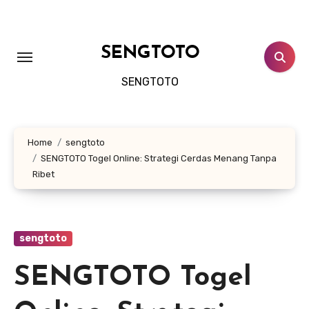
Skip
to
content
SENGTOTO
SENGTOTO
Home
sengtoto
SENGTOTO Togel Online: Strategi Cerdas Menang Tanpa
Ribet
sengtoto
SENGTOTO Togel