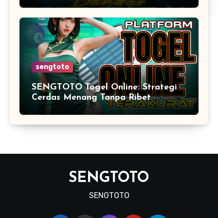
yang Lebih Pasti
sengtoto
SENGTOTO Togel Online: Strategi
Cerdas Menang Tanpa Ribet
SENGTOTO
SENGTOTO