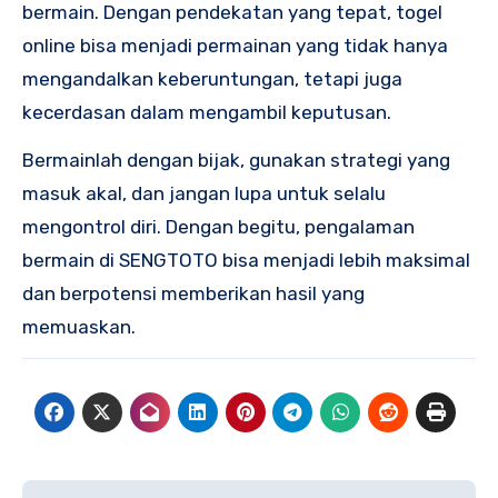
bermain. Dengan pendekatan yang tepat, togel
online bisa menjadi permainan yang tidak hanya
mengandalkan keberuntungan, tetapi juga
kecerdasan dalam mengambil keputusan.
Bermainlah dengan bijak, gunakan strategi yang
masuk akal, dan jangan lupa untuk selalu
mengontrol diri. Dengan begitu, pengalaman
bermain di SENGTOTO bisa menjadi lebih maksimal
dan berpotensi memberikan hasil yang
memuaskan.