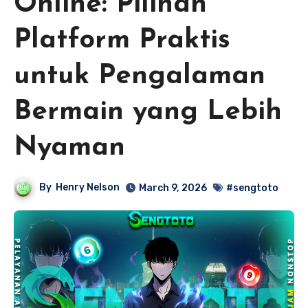
Online: Pilihan
Platform Praktis
untuk Pengalaman
Bermain yang Lebih
Nyaman
By
Henry Nelson
March 9, 2026
#sengtoto