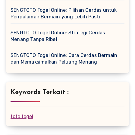
SENGTOTO Togel Online: Pilihan Cerdas untuk
Pengalaman Bermain yang Lebih Pasti
SENGTOTO Togel Online: Strategi Cerdas
Menang Tanpa Ribet
SENGTOTO Togel Online: Cara Cerdas Bermain
dan Memaksimalkan Peluang Menang
Keywords Terkait :
toto togel