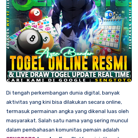
Di tengah perkembangan dunia digital, banyak
aktivitas yang kini bisa dilakukan secara online,
termasuk permainan angka yang dikenal luas oleh
masyarakat. Salah satu nama yang sering muncul
dalam pembahasan komunitas pemain adalah