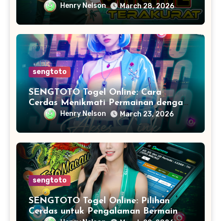
Henry Nelson
March 28, 2026
sengtoto
SENGTOTO Togel Online: Cara
Cerdas Menikmati Permainan dengan
Strategi dan Kendali
Henry Nelson
March 23, 2026
sengtoto
SENGTOTO Togel Online: Pilihan
Cerdas untuk Pengalaman Bermain