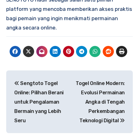
platform yang mencoba memberikan akses praktis
bagi pemain yang ingin menikmati permainan
angka secara online.
Post
Sengtoto Togel
Togel Online Modern:
navigation
Online: Pilihan Berani
Evolusi Permainan
untuk Pengalaman
Angka di Tengah
Bermain yang Lebih
Perkembangan
Seru
Teknologi Digital