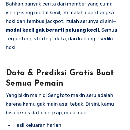
Bahkan banyak cerita dari member yang cuma
iseng-iseng modal kecil, eh malah dapet angka
hoki dan tembus jackpot. Itulah serunya di sini—
modal kecil gak berarti peluang kecil
. Semua
tergantung strategi, data, dan kadang… sedikit
hoki.
Data & Prediksi Gratis Buat
Semua Pemain
Yang bikin main di Sengtoto makin seru adalah
karena kamu gak main asal tebak. Di sini, kamu
bisa akses data lengkap, mulai dari:
Hasil keluaran harian