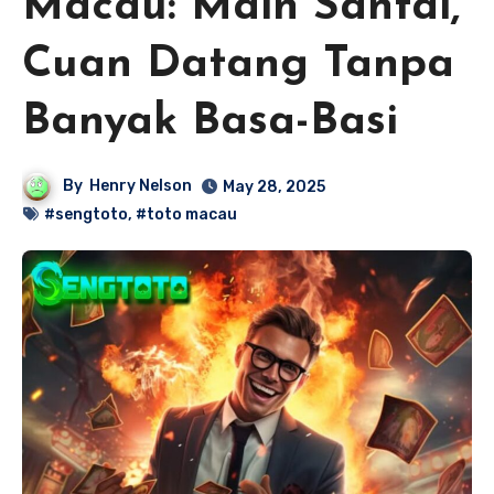
Macau: Main Santai,
Cuan Datang Tanpa
Banyak Basa-Basi
By
Henry Nelson
May 28, 2025
#sengtoto
,
#toto macau