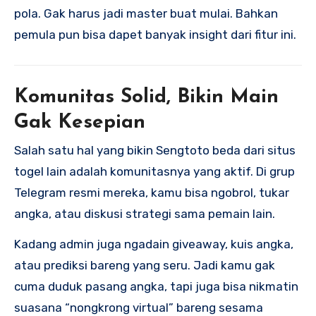
pola. Gak harus jadi master buat mulai. Bahkan
pemula pun bisa dapet banyak insight dari fitur ini.
Komunitas Solid, Bikin Main
Gak Kesepian
Salah satu hal yang bikin Sengtoto beda dari situs
togel lain adalah komunitasnya yang aktif. Di grup
Telegram resmi mereka, kamu bisa ngobrol, tukar
angka, atau diskusi strategi sama pemain lain.
Kadang admin juga ngadain giveaway, kuis angka,
atau prediksi bareng yang seru. Jadi kamu gak
cuma duduk pasang angka, tapi juga bisa nikmatin
suasana “nongkrong virtual” bareng sesama