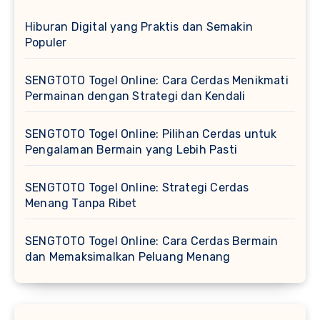
Hiburan Digital yang Praktis dan Semakin
Populer
SENGTOTO Togel Online: Cara Cerdas Menikmati
Permainan dengan Strategi dan Kendali
SENGTOTO Togel Online: Pilihan Cerdas untuk
Pengalaman Bermain yang Lebih Pasti
SENGTOTO Togel Online: Strategi Cerdas
Menang Tanpa Ribet
SENGTOTO Togel Online: Cara Cerdas Bermain
dan Memaksimalkan Peluang Menang