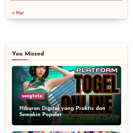
« Mar
You Missed
sengtoto
Hiburan Digital yang Praktis dan
Semakin Populer