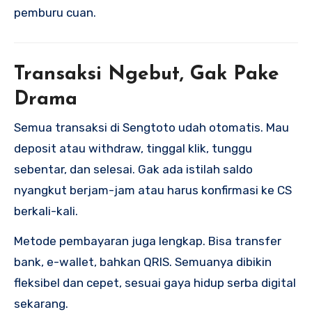
pemburu cuan.
Transaksi Ngebut, Gak Pake
Drama
Semua transaksi di Sengtoto udah otomatis. Mau
deposit atau withdraw, tinggal klik, tunggu
sebentar, dan selesai. Gak ada istilah saldo
nyangkut berjam-jam atau harus konfirmasi ke CS
berkali-kali.
Metode pembayaran juga lengkap. Bisa transfer
bank, e-wallet, bahkan QRIS. Semuanya dibikin
fleksibel dan cepet, sesuai gaya hidup serba digital
sekarang.