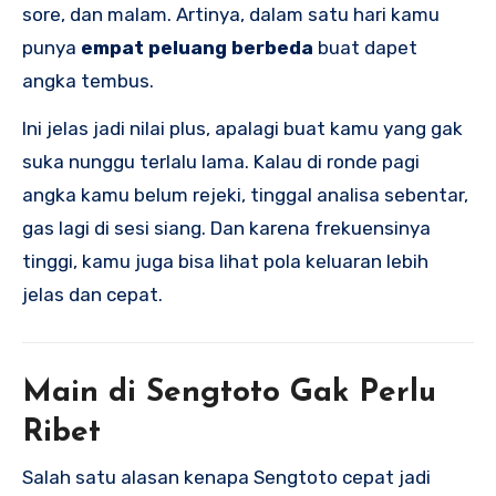
sore, dan malam. Artinya, dalam satu hari kamu
punya
empat peluang berbeda
buat dapet
angka tembus.
Ini jelas jadi nilai plus, apalagi buat kamu yang gak
suka nunggu terlalu lama. Kalau di ronde pagi
angka kamu belum rejeki, tinggal analisa sebentar,
gas lagi di sesi siang. Dan karena frekuensinya
tinggi, kamu juga bisa lihat pola keluaran lebih
jelas dan cepat.
Main di Sengtoto Gak Perlu
Ribet
Salah satu alasan kenapa Sengtoto cepat jadi