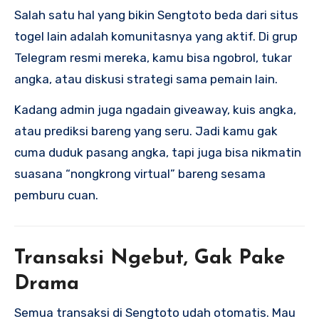
Salah satu hal yang bikin Sengtoto beda dari situs
togel lain adalah komunitasnya yang aktif. Di grup
Telegram resmi mereka, kamu bisa ngobrol, tukar
angka, atau diskusi strategi sama pemain lain.
Kadang admin juga ngadain giveaway, kuis angka,
atau prediksi bareng yang seru. Jadi kamu gak
cuma duduk pasang angka, tapi juga bisa nikmatin
suasana “nongkrong virtual” bareng sesama
pemburu cuan.
Transaksi Ngebut, Gak Pake
Drama
Semua transaksi di Sengtoto udah otomatis. Mau