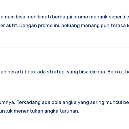
pemain bisa menikmati berbagai promo menarik seperti 
r aktif. Dengan promo ini, peluang menang pun terasa l
n berarti tidak ada strategi yang bisa dicoba. Berikut 
lumnya. Terkadang ada pola angka yang sering muncul be
uh untuk menentukan angka taruhan.