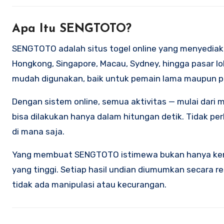
Apa Itu SENGTOTO?
SENGTOTO adalah situs togel online yang menyediaka
Hongkong, Singapore, Macau, Sydney, hingga pasar lo
mudah digunakan, baik untuk pemain lama maupun pe
Dengan sistem online, semua aktivitas — mulai dari
bisa dilakukan hanya dalam hitungan detik. Tidak per
di mana saja.
Yang membuat SENGTOTO istimewa bukan hanya kem
yang tinggi. Setiap hasil undian diumumkan secara res
tidak ada manipulasi atau kecurangan.