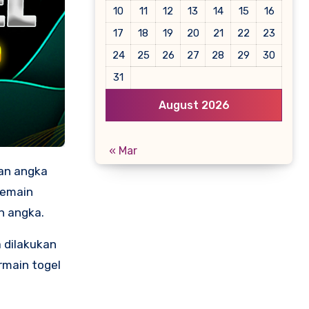
10
11
12
13
14
15
16
17
18
19
20
21
22
23
24
25
26
27
28
29
30
31
August 2026
« Mar
 pemain
n angka.
 dilakukan
rmain togel