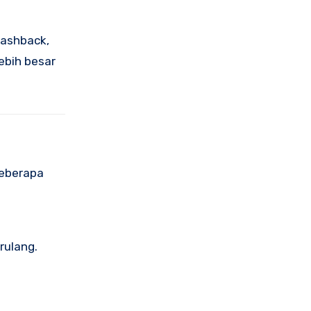
cashback,
ebih besar
beberapa
rulang.