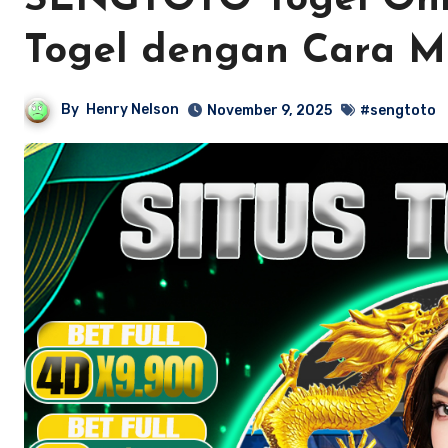
SENGTOTO Togel Onli
Togel dengan Cara M
By
Henry Nelson
November 9, 2025
#sengtoto