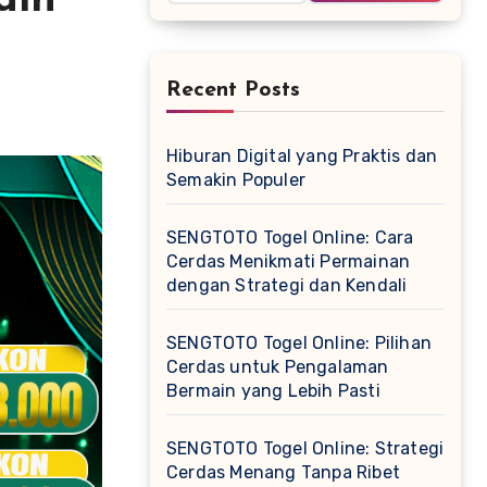
ain
Recent Posts
Hiburan Digital yang Praktis dan
Semakin Populer
SENGTOTO Togel Online: Cara
Cerdas Menikmati Permainan
dengan Strategi dan Kendali
SENGTOTO Togel Online: Pilihan
Cerdas untuk Pengalaman
Bermain yang Lebih Pasti
SENGTOTO Togel Online: Strategi
Cerdas Menang Tanpa Ribet