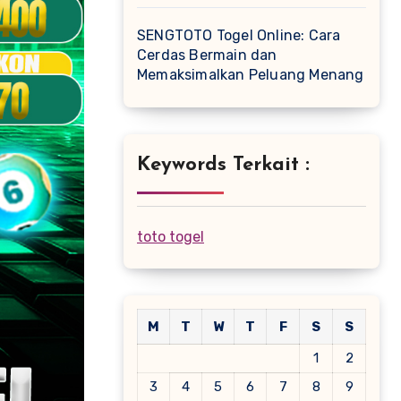
SENGTOTO Togel Online: Cara
Cerdas Bermain dan
Memaksimalkan Peluang Menang
Keywords Terkait :
toto togel
M
T
W
T
F
S
S
1
2
3
4
5
6
7
8
9