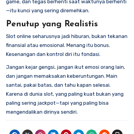
game, dan tegas berhenti saat waktunya berhenti
—itu kunci yang sering diremehkan.
Penutup yang Realistis
Slot online seharusnya jadi hiburan, bukan tekanan
finansial atau emosional. Menang itu bonus.
Kesenangan dan kontrol diri itu fondasi.
Jangan kejar gengsi, jangan ikut emosi orang lain,
dan jangan memaksakan keberuntungan. Main
santai, pakai batas, dan tahu kapan selesai.
Karena di dunia slot, yang paling kuat bukan yang
paling sering jackpot—tapi yang paling bisa
mengendalikan dirinya sendiri.