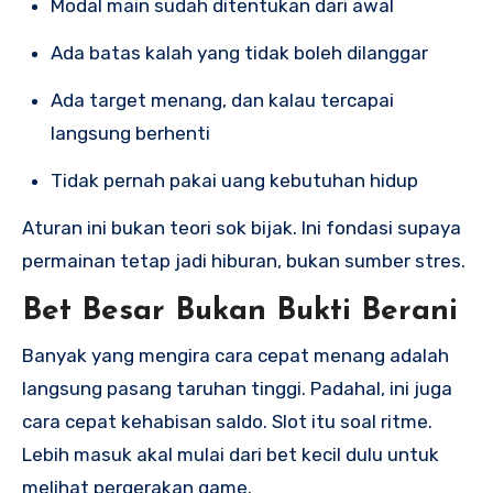
Modal main sudah ditentukan dari awal
Ada batas kalah yang tidak boleh dilanggar
Ada target menang, dan kalau tercapai
langsung berhenti
Tidak pernah pakai uang kebutuhan hidup
Aturan ini bukan teori sok bijak. Ini fondasi supaya
permainan tetap jadi hiburan, bukan sumber stres.
Bet Besar Bukan Bukti Berani
Banyak yang mengira cara cepat menang adalah
langsung pasang taruhan tinggi. Padahal, ini juga
cara cepat kehabisan saldo. Slot itu soal ritme.
Lebih masuk akal mulai dari bet kecil dulu untuk
melihat pergerakan game.