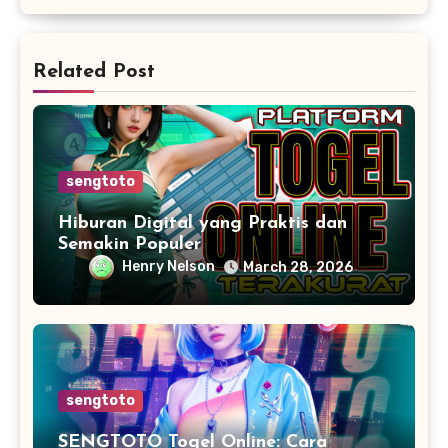
Related Post
sengtoto
Hiburan Digital yang Praktis dan
Semakin Populer
Henry Nelson
March 28, 2026
sengtoto
SENGTOTO Togel Online: Cara