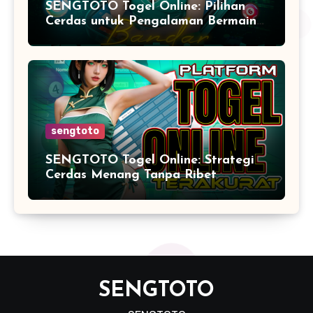
SENGTOTO Togel Online: Pilihan
Cerdas untuk Pengalaman Bermain
yang Lebih Pasti
sengtoto
SENGTOTO Togel Online: Strategi
Cerdas Menang Tanpa Ribet
SENGTOTO