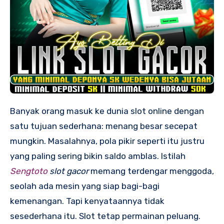
Banyak orang masuk ke dunia slot online dengan
satu tujuan sederhana: menang besar secepat
mungkin. Masalahnya, pola pikir seperti itu justru
yang paling sering bikin saldo amblas. Istilah
Sengtoto
slot gacor
memang terdengar menggoda,
seolah ada mesin yang siap bagi-bagi
kemenangan. Tapi kenyataannya tidak
sesederhana itu. Slot tetap permainan peluang.