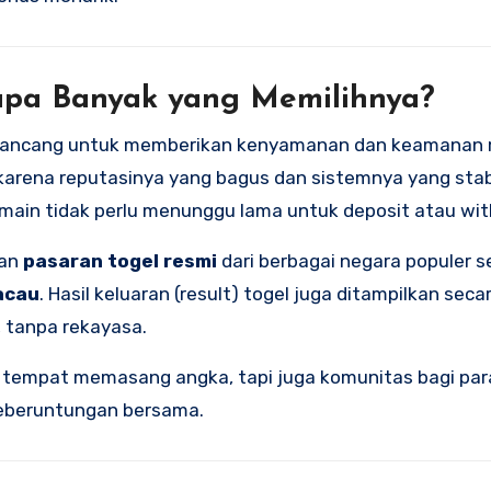
pa Banyak yang Memilihnya?
irancang untuk memberikan kenyamanan dan keamanan
arena reputasinya yang bagus dan sistemnya yang stab
emain tidak perlu menunggu lama untuk deposit atau wi
kan
pasaran togel resmi
dari berbagai negara populer s
acau
. Hasil keluaran (result) togel juga ditampilkan seca
, tanpa rekayasa.
 tempat memasang angka, tapi juga komunitas bagi par
 keberuntungan bersama.