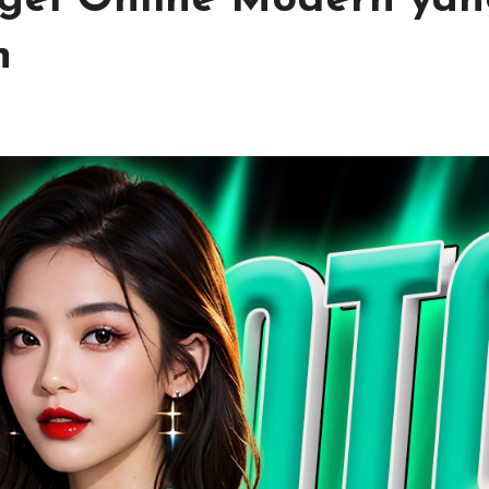
gel Online Modern yan
n