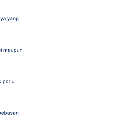
nya yang
si maupun
 perlu
ebebasan