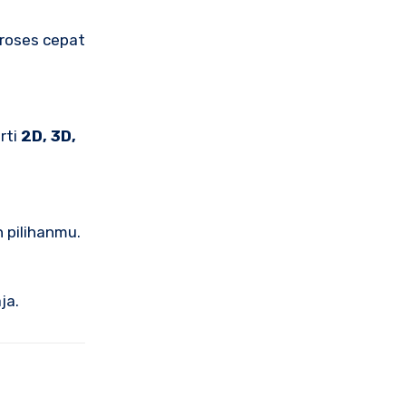
roses cepat
rti
2D, 3D,
n pilihanmu.
ja.