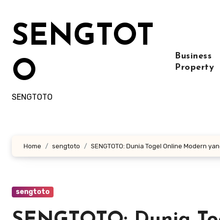
Skip
to
SENGTOT
content
Business
O
Property
SENGTOTO
Home
sengtoto
SENGTOTO: Dunia Togel Online Modern ya
sengtoto