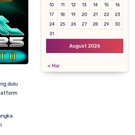
10
11
12
13
14
15
16
17
18
19
20
21
22
23
24
25
26
27
28
29
30
31
August 2026
« Mar
ang dulu
latform
angka
n