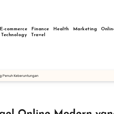
E-commerce
Finance
Health
Marketing
Onli
Technology
Travel
ng Penuh Keberuntungan