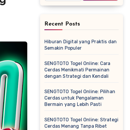
g
Recent Posts
Hiburan Digital yang Praktis dan
Semakin Populer
SENGTOTO Togel Online: Cara
Cerdas Menikmati Permainan
dengan Strategi dan Kendali
SENGTOTO Togel Online: Pilihan
Cerdas untuk Pengalaman
Bermain yang Lebih Pasti
SENGTOTO Togel Online: Strategi
Cerdas Menang Tanpa Ribet