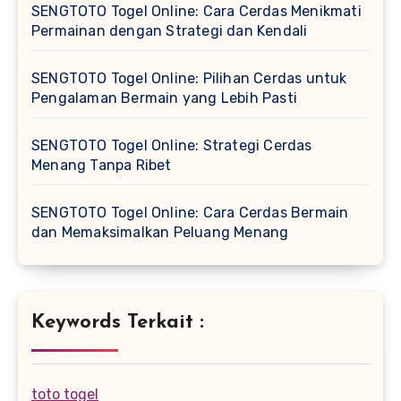
SENGTOTO Togel Online: Cara Cerdas Menikmati
Permainan dengan Strategi dan Kendali
SENGTOTO Togel Online: Pilihan Cerdas untuk
Pengalaman Bermain yang Lebih Pasti
SENGTOTO Togel Online: Strategi Cerdas
Menang Tanpa Ribet
SENGTOTO Togel Online: Cara Cerdas Bermain
dan Memaksimalkan Peluang Menang
Keywords Terkait :
toto togel