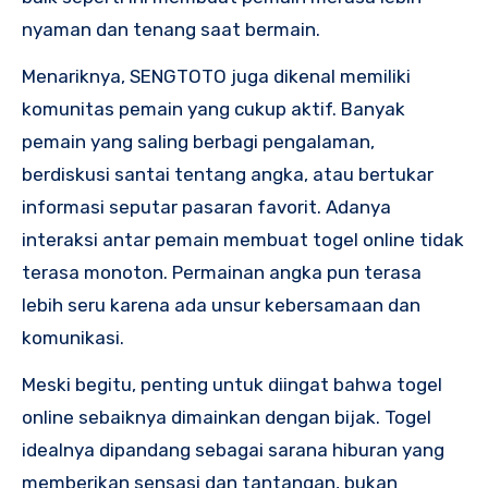
nyaman dan tenang saat bermain.
Menariknya, SENGTOTO juga dikenal memiliki
komunitas pemain yang cukup aktif. Banyak
pemain yang saling berbagi pengalaman,
berdiskusi santai tentang angka, atau bertukar
informasi seputar pasaran favorit. Adanya
interaksi antar pemain membuat togel online tidak
terasa monoton. Permainan angka pun terasa
lebih seru karena ada unsur kebersamaan dan
komunikasi.
Meski begitu, penting untuk diingat bahwa togel
online sebaiknya dimainkan dengan bijak. Togel
idealnya dipandang sebagai sarana hiburan yang
memberikan sensasi dan tantangan, bukan