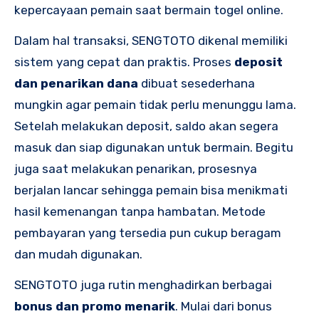
kepercayaan pemain saat bermain togel online.
Dalam hal transaksi, SENGTOTO dikenal memiliki
sistem yang cepat dan praktis. Proses
deposit
dan penarikan dana
dibuat sesederhana
mungkin agar pemain tidak perlu menunggu lama.
Setelah melakukan deposit, saldo akan segera
masuk dan siap digunakan untuk bermain. Begitu
juga saat melakukan penarikan, prosesnya
berjalan lancar sehingga pemain bisa menikmati
hasil kemenangan tanpa hambatan. Metode
pembayaran yang tersedia pun cukup beragam
dan mudah digunakan.
SENGTOTO juga rutin menghadirkan berbagai
bonus dan promo menarik
. Mulai dari bonus