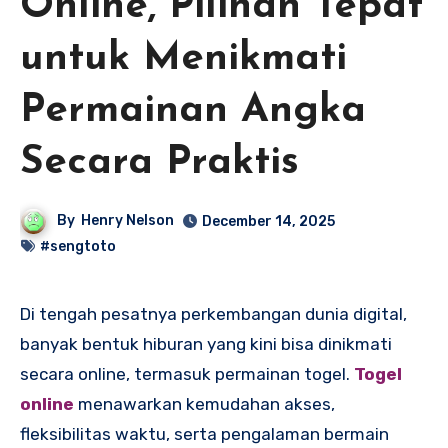
Online, Pilihan Tepat
untuk Menikmati
Permainan Angka
Secara Praktis
By
Henry Nelson
December 14, 2025
#sengtoto
Di tengah pesatnya perkembangan dunia digital,
banyak bentuk hiburan yang kini bisa dinikmati
secara online, termasuk permainan togel.
Togel
online
menawarkan kemudahan akses,
fleksibilitas waktu, serta pengalaman bermain