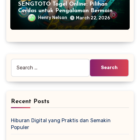
SENGTOTO Togel Online: Pilihan
Cerdas untuk Pengalaman Bermain
yang Lebih Pasti
Henry Nelson
March 22, 2026
Search
for:
Recent Posts
Hiburan Digital yang Praktis dan Semakin
Populer