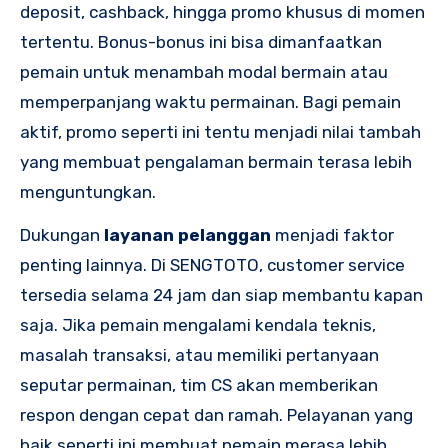
deposit, cashback, hingga promo khusus di momen
tertentu. Bonus-bonus ini bisa dimanfaatkan
pemain untuk menambah modal bermain atau
memperpanjang waktu permainan. Bagi pemain
aktif, promo seperti ini tentu menjadi nilai tambah
yang membuat pengalaman bermain terasa lebih
menguntungkan.
Dukungan
layanan pelanggan
menjadi faktor
penting lainnya. Di SENGTOTO, customer service
tersedia selama 24 jam dan siap membantu kapan
saja. Jika pemain mengalami kendala teknis,
masalah transaksi, atau memiliki pertanyaan
seputar permainan, tim CS akan memberikan
respon dengan cepat dan ramah. Pelayanan yang
baik seperti ini membuat pemain merasa lebih