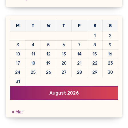
M
T
W
T
F
S
S
1
2
3
4
5
6
7
8
9
10
11
12
13
14
15
16
17
18
19
20
21
22
23
24
25
26
27
28
29
30
31
August 2026
« Mar