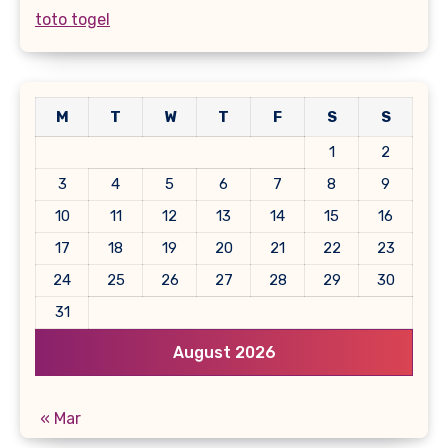
toto togel
M
T
W
T
F
S
S
1
2
3
4
5
6
7
8
9
10
11
12
13
14
15
16
17
18
19
20
21
22
23
24
25
26
27
28
29
30
31
August 2026
« Mar