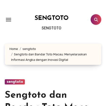
Skip
to
content
SENGTOTO
SENGTOTO
Home
sengtoto
Sengtoto dan Bandar Toto Macau: Menyelaraskan
Informasi Angka dengan Inovasi Digital
sengtoto
Sengtoto dan