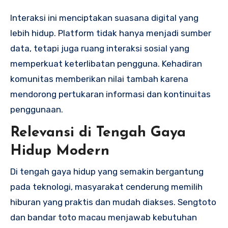
Interaksi ini menciptakan suasana digital yang
lebih hidup. Platform tidak hanya menjadi sumber
data, tetapi juga ruang interaksi sosial yang
memperkuat keterlibatan pengguna. Kehadiran
komunitas memberikan nilai tambah karena
mendorong pertukaran informasi dan kontinuitas
penggunaan.
Relevansi di Tengah Gaya
Hidup Modern
Di tengah gaya hidup yang semakin bergantung
pada teknologi, masyarakat cenderung memilih
hiburan yang praktis dan mudah diakses. Sengtoto
dan bandar toto macau menjawab kebutuhan