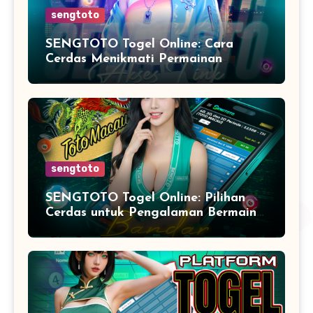
sengtoto
SENGTOTO Togel Online: Cara
Cerdas Menikmati Permainan
dengan Strategi dan Kendali
sengtoto
SENGTOTO Togel Online: Pilihan
Cerdas untuk Pengalaman Bermain
yang Lebih Pasti