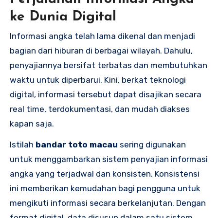
ke Dunia Digital
Informasi angka telah lama dikenal dan menjadi
bagian dari hiburan di berbagai wilayah. Dahulu,
penyajiannya bersifat terbatas dan membutuhkan
waktu untuk diperbarui. Kini, berkat teknologi
digital, informasi tersebut dapat disajikan secara
real time, terdokumentasi, dan mudah diakses
kapan saja.
Istilah
bandar toto macau
sering digunakan
untuk menggambarkan sistem penyajian informasi
angka yang terjadwal dan konsisten. Konsistensi
ini memberikan kemudahan bagi pengguna untuk
mengikuti informasi secara berkelanjutan. Dengan
format digital, data disusun dalam satu sistem