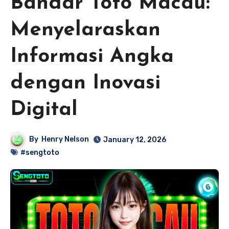
Bandar Toto Macau:
Menyelaraskan
Informasi Angka
dengan Inovasi
Digital
By
Henry Nelson
January 12, 2026
#sengtoto