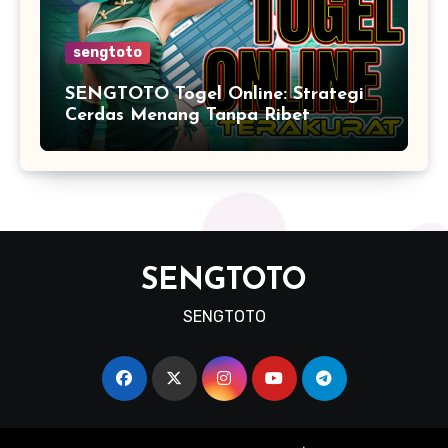
sengtoto
SENGTOTO Togel Online: Strategi
Cerdas Menang Tanpa Ribet
SENGTOTO
SENGTOTO