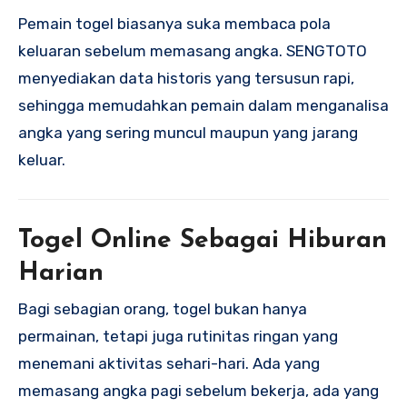
Pemain togel biasanya suka membaca pola
keluaran sebelum memasang angka. SENGTOTO
menyediakan data historis yang tersusun rapi,
sehingga memudahkan pemain dalam menganalisa
angka yang sering muncul maupun yang jarang
keluar.
Togel Online Sebagai Hiburan
Harian
Bagi sebagian orang, togel bukan hanya
permainan, tetapi juga rutinitas ringan yang
menemani aktivitas sehari-hari. Ada yang
memasang angka pagi sebelum bekerja, ada yang