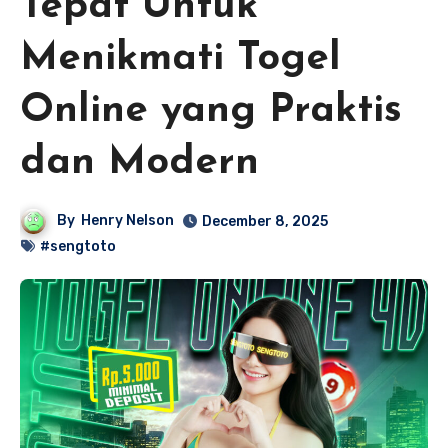
Tepat Untuk
Menikmati Togel
Online yang Praktis
dan Modern
By
Henry Nelson
December 8, 2025
#sengtoto