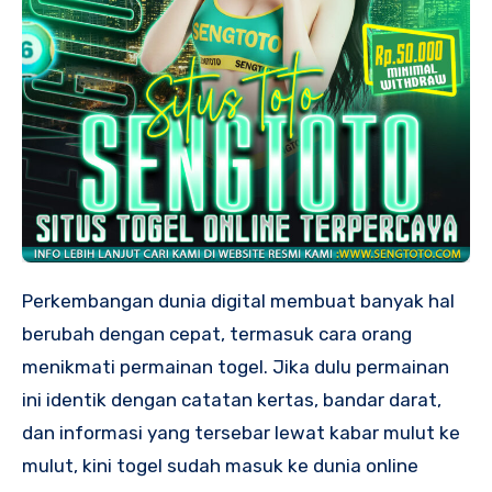
Perkembangan dunia digital membuat banyak hal
berubah dengan cepat, termasuk cara orang
menikmati permainan togel. Jika dulu permainan
ini identik dengan catatan kertas, bandar darat,
dan informasi yang tersebar lewat kabar mulut ke
mulut, kini togel sudah masuk ke dunia online