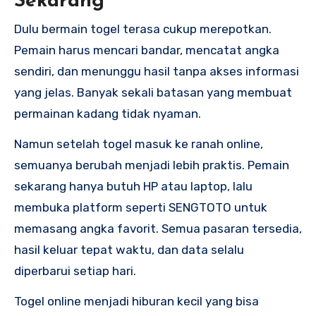
Sekarang
Dulu bermain togel terasa cukup merepotkan.
Pemain harus mencari bandar, mencatat angka
sendiri, dan menunggu hasil tanpa akses informasi
yang jelas. Banyak sekali batasan yang membuat
permainan kadang tidak nyaman.
Namun setelah togel masuk ke ranah online,
semuanya berubah menjadi lebih praktis. Pemain
sekarang hanya butuh HP atau laptop, lalu
membuka platform seperti SENGTOTO untuk
memasang angka favorit. Semua pasaran tersedia,
hasil keluar tepat waktu, dan data selalu
diperbarui setiap hari.
Togel online menjadi hiburan kecil yang bisa