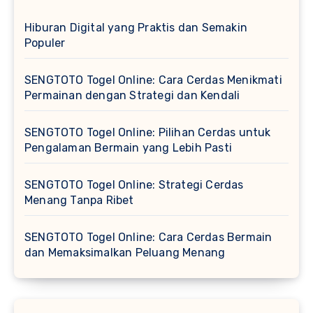
Hiburan Digital yang Praktis dan Semakin
Populer
SENGTOTO Togel Online: Cara Cerdas Menikmati
Permainan dengan Strategi dan Kendali
SENGTOTO Togel Online: Pilihan Cerdas untuk
Pengalaman Bermain yang Lebih Pasti
SENGTOTO Togel Online: Strategi Cerdas
Menang Tanpa Ribet
SENGTOTO Togel Online: Cara Cerdas Bermain
dan Memaksimalkan Peluang Menang