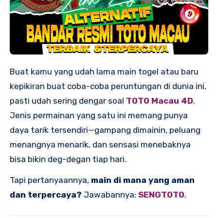
Buat kamu yang udah lama main togel atau baru
kepikiran buat coba-coba peruntungan di dunia ini,
pasti udah sering dengar soal
TOTO Macau 4D
.
Jenis permainan yang satu ini memang punya
daya tarik tersendiri—gampang dimainin, peluang
menangnya menarik, dan sensasi menebaknya
bisa bikin deg-degan tiap hari.
Tapi pertanyaannya,
main di mana yang aman
dan terpercaya?
Jawabannya:
SENGTOTO
.