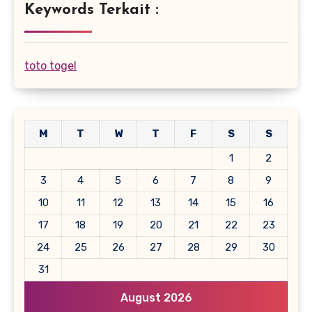
Keywords Terkait :
toto togel
M
T
W
T
F
S
S
1
2
3
4
5
6
7
8
9
10
11
12
13
14
15
16
17
18
19
20
21
22
23
24
25
26
27
28
29
30
31
August 2026