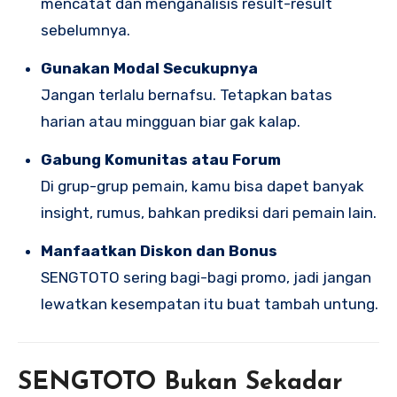
mencatat dan menganalisis result-result
sebelumnya.
Gunakan Modal Secukupnya
Jangan terlalu bernafsu. Tetapkan batas
harian atau mingguan biar gak kalap.
Gabung Komunitas atau Forum
Di grup-grup pemain, kamu bisa dapet banyak
insight, rumus, bahkan prediksi dari pemain lain.
Manfaatkan Diskon dan Bonus
SENGTOTO sering bagi-bagi promo, jadi jangan
lewatkan kesempatan itu buat tambah untung.
SENGTOTO Bukan Sekadar