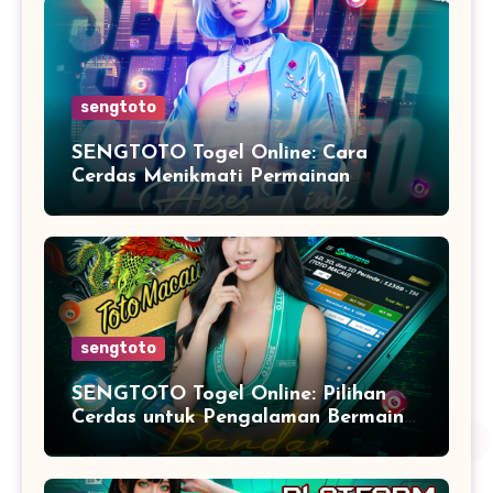
sengtoto
SENGTOTO Togel Online: Cara
Cerdas Menikmati Permainan
dengan Strategi dan Kendali
sengtoto
SENGTOTO Togel Online: Pilihan
Cerdas untuk Pengalaman Bermain
yang Lebih Pasti