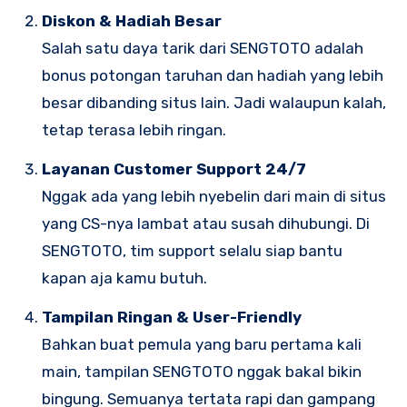
Diskon & Hadiah Besar
Salah satu daya tarik dari SENGTOTO adalah
bonus potongan taruhan dan hadiah yang lebih
besar dibanding situs lain. Jadi walaupun kalah,
tetap terasa lebih ringan.
Layanan Customer Support 24/7
Nggak ada yang lebih nyebelin dari main di situs
yang CS-nya lambat atau susah dihubungi. Di
SENGTOTO, tim support selalu siap bantu
kapan aja kamu butuh.
Tampilan Ringan & User-Friendly
Bahkan buat pemula yang baru pertama kali
main, tampilan SENGTOTO nggak bakal bikin
bingung. Semuanya tertata rapi dan gampang