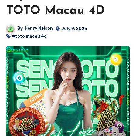
TOTO Macau 4D
By
Henry Nelson
July 9, 2025
#toto macau 4d