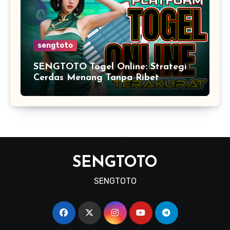
sengtoto
SENGTOTO Togel Online: Strategi
Cerdas Menang Tanpa Ribet
SENGTOTO
SENGTOTO