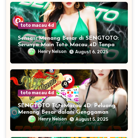
toto macau 4d
Sensasi Menang Besar di SENGTOTO:
Serunya Main Toto Macau 4D Tanpa
Ribet
Henry Nelson
August 6, 2025
toto macau 4d
SENGTOTO TotoMacau 4D: Peluang
Menang Besar dalam Genggaman
Henry Nelson
August 5, 2025