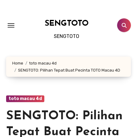
Skip
to
content
SENGTOTO
SENGTOTO
Home
toto macau 4d
SENGTOTO: Pilihan Tepat Buat Pecinta TOTO Macau 4D
toto macau 4d
SENGTOTO: Pilihan
Tepat Buat Pecinta