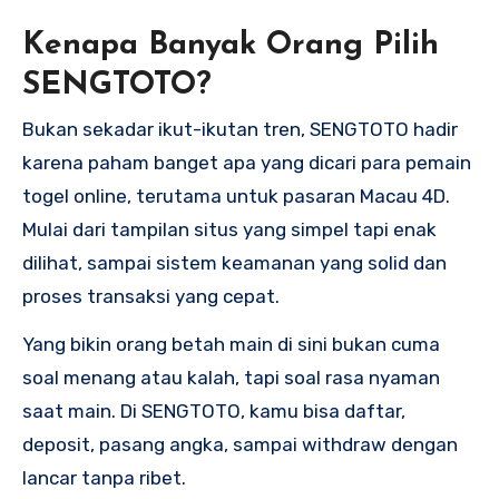
Kenapa Banyak Orang Pilih
SENGTOTO?
Bukan sekadar ikut-ikutan tren, SENGTOTO hadir
karena paham banget apa yang dicari para pemain
togel online, terutama untuk pasaran Macau 4D.
Mulai dari tampilan situs yang simpel tapi enak
dilihat, sampai sistem keamanan yang solid dan
proses transaksi yang cepat.
Yang bikin orang betah main di sini bukan cuma
soal menang atau kalah, tapi soal rasa nyaman
saat main. Di SENGTOTO, kamu bisa daftar,
deposit, pasang angka, sampai withdraw dengan
lancar tanpa ribet.