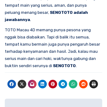
tempat main yang serius, aman, dan punya
peluang menang besar,
SENGTOTO adalah
jawabannya
.
TOTO Macau 4D memang punya pesona yang
nggak bisa diabaikan. Tapi di balik itu semua,
tempat kamu bermain juga punya pengaruh besar
terhadap kenyamanan dan hasil. Jadi, kalau mau
serius main dan cari hoki, waktunya gabung dan
buktiin sendiri serunya di
SENGTOTO
.
Post