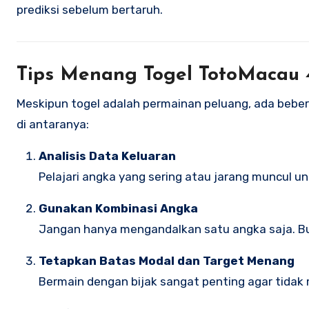
prediksi sebelum bertaruh.
Tips Menang Togel TotoMacau 
Meskipun togel adalah permainan peluang, ada bebe
di antaranya:
Analisis Data Keluaran
Pelajari angka yang sering atau jarang muncul u
Gunakan Kombinasi Angka
Jangan hanya mengandalkan satu angka saja. B
Tetapkan Batas Modal dan Target Menang
Bermain dengan bijak sangat penting agar tidak