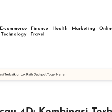
E-commerce
Finance
Health
Marketing
Onli
Technology
Travel
i Terbaik untuk Raih Jackpot Togel Harian