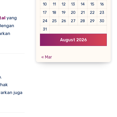
10
11
12
13
14
15
16
17
18
19
20
21
22
23
tal
yang
24
25
26
27
28
29
30
 Dengan
31
arkan
August 2026
« Mar
.
rhak
warkan juga