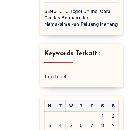
SENGTOTO Togel Online: Cara
Cerdas Bermain dan
Memaksimalkan Peluang Menang
Keywords Terkait :
toto togel
M
T
W
T
F
S
S
1
2
3
4
5
6
7
8
9