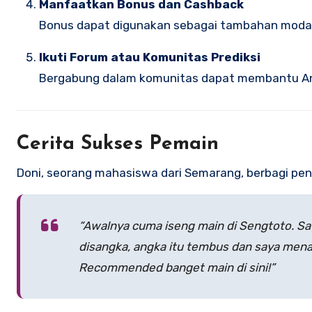
Manfaatkan Bonus dan Cashback
Bonus dapat digunakan sebagai tambahan modal 
Ikuti Forum atau Komunitas Prediksi
Bergabung dalam komunitas dapat membantu An
Cerita Sukses Pemain
Doni, seorang mahasiswa dari Semarang, berbagi pe
“Awalnya cuma iseng main di Sengtoto. Sa
disangka, angka itu tembus dan saya menan
Recommended banget main di sini!”