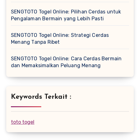
SENGTOTO Togel Online: Pilihan Cerdas untuk
Pengalaman Bermain yang Lebih Pasti
SENGTOTO Togel Online: Strategi Cerdas
Menang Tanpa Ribet
SENGTOTO Togel Online: Cara Cerdas Bermain
dan Memaksimalkan Peluang Menang
Keywords Terkait :
toto togel