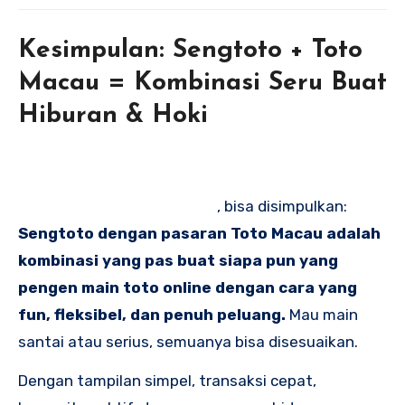
Kesimpulan: Sengtoto + Toto
Macau = Kombinasi Seru Buat
Hiburan & Hoki
, bisa disimpulkan:
Sengtoto dengan pasaran Toto Macau adalah
kombinasi yang pas buat siapa pun yang
pengen main toto online dengan cara yang
fun, fleksibel, dan penuh peluang.
Mau main
santai atau serius, semuanya bisa disesuaikan.
Dengan tampilan simpel, transaksi cepat,