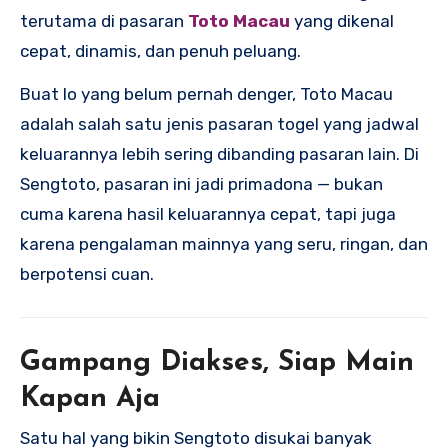
terutama di pasaran
Toto Macau
yang dikenal
cepat, dinamis, dan penuh peluang.
Buat lo yang belum pernah denger, Toto Macau
adalah salah satu jenis pasaran togel yang jadwal
keluarannya lebih sering dibanding pasaran lain. Di
Sengtoto, pasaran ini jadi primadona — bukan
cuma karena hasil keluarannya cepat, tapi juga
karena pengalaman mainnya yang seru, ringan, dan
berpotensi cuan.
Gampang Diakses, Siap Main
Kapan Aja
Satu hal yang bikin Sengtoto disukai banyak