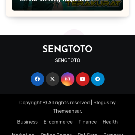
SENGTOTO
SENGTOTO
Copyright © All rights reserved
|
Blogus
by
Themeansar
.
Business
E-commerce
Finance
Health