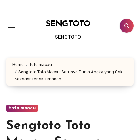
Skip
to
content
SENGTOTO
SENGTOTO
Home
toto macau
Sengtoto Toto Macau: Serunya Dunia Angka yang Gak
Sekadar Tebak-Tebakan
toto macau
Sengtoto Toto