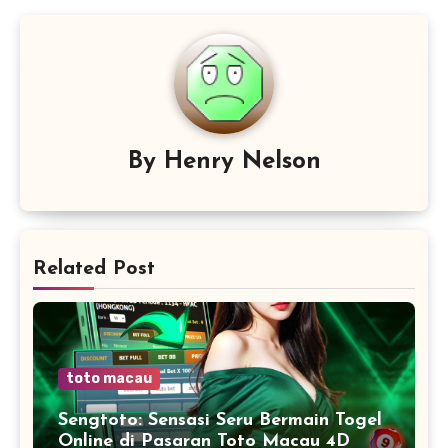
By
Henry Nelson
Related Post
toto macau
Sengtoto: Sensasi Seru Bermain Togel
Online di Pasaran Toto Macau 4D