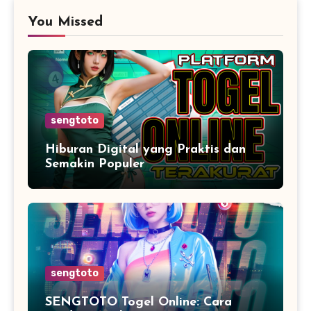
You Missed
sengtoto
Hiburan Digital yang Praktis dan
Semakin Populer
sengtoto
SENGTOTO Togel Online: Cara