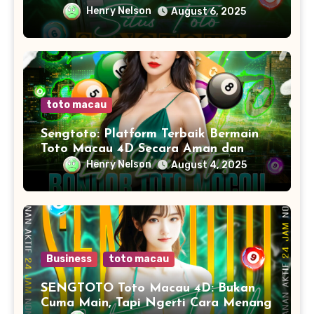
Henry Nelson
August 6, 2025
toto macau
Sengtoto: Platform Terbaik Bermain
Toto Macau 4D Secara Aman dan
Menguntungkan
Henry Nelson
August 4, 2025
Business
toto macau
SENGTOTO Toto Macau 4D: Bukan
Cuma Main, Tapi Ngerti Cara Menang