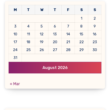
M
T
W
T
F
S
S
1
2
3
4
5
6
7
8
9
10
11
12
13
14
15
16
17
18
19
20
21
22
23
24
25
26
27
28
29
30
31
August 2026
« Mar