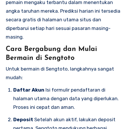
pemain mengaku terbantu dalam menentukan
angka taruhan mereka. Prediksi harian ini tersedia
secara gratis di halaman utama situs dan
diperbarui setiap hari sesuai pasaran masing-
masing.
Cara Bergabung dan Mulai
Bermain di Sengtoto
Untuk bermain di Sengtoto, langkahnya sangat
mudah:
Daftar Akun
Isi formulir pendaftaran di
halaman utama dengan data yang diperlukan.
Proses ini cepat dan aman.
Deposit
Setelah akun aktif, lakukan deposit
pertama. Sengtoto mendukung berbagai