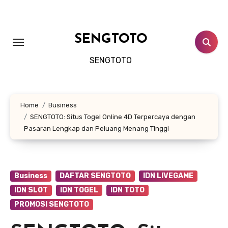
Skip
to
content
SENGTOTO
SENGTOTO
Home
Business
SENGTOTO: Situs Togel Online 4D Terpercaya dengan
Pasaran Lengkap dan Peluang Menang Tinggi
Business
DAFTAR SENGTOTO
IDN LIVEGAME
IDN SLOT
IDN TOGEL
IDN TOTO
PROMOSI SENGTOTO