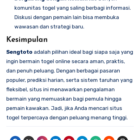
komunitas togel yang saling berbagi informasi.
Diskusi dengan pemain lain bisa membuka
wawasan dan strategi baru.
Kesimpulan
Sengtoto
adalah pilihan ideal bagi siapa saja yang
ingin bermain togel online secara aman, praktis,
dan penuh peluang. Dengan berbagai pasaran
populer, prediksi harian, serta sistem taruhan yang
fleksibel, situs ini menawarkan pengalaman
bermain yang memuaskan bagi pemula hingga
pemain kawakan. Jadi, jika Anda mencari situs
togel terpercaya dengan peluang menang tinggi.