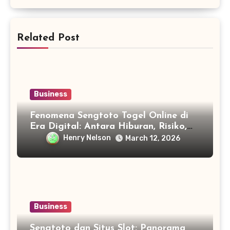
Related Post
Business
Fenomena Sengtoto Togel Online di
Era Digital: Antara Hiburan, Risiko,
dan Kesadaran Pengguna
Henry Nelson
March 12, 2026
Business
Sengtoto dan Situs Slot: Panorama