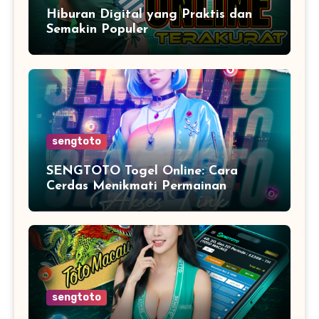
Hiburan Digital yang Praktis dan
Semakin Populer
sengtoto
SENGTOTO Togel Online: Cara
Cerdas Menikmati Permainan
dengan Strategi dan Kendali
sengtoto