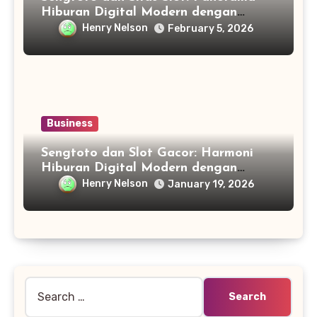
Hiburan Digital Modern dengan
Desain Adaptif dan Pengalaman
Henry Nelson
February 5, 2026
Nyaman
Business
Sengtoto dan Slot Gacor: Harmoni
Hiburan Digital Modern dengan
Desain Dinamis dan Pengalaman
Henry Nelson
January 19, 2026
Imersif
Search
for: