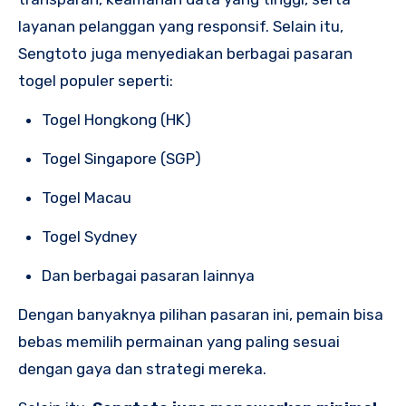
layanan pelanggan yang responsif. Selain itu,
Sengtoto juga menyediakan berbagai pasaran
togel populer seperti:
Togel Hongkong (HK)
Togel Singapore (SGP)
Togel Macau
Togel Sydney
Dan berbagai pasaran lainnya
Dengan banyaknya pilihan pasaran ini, pemain bisa
bebas memilih permainan yang paling sesuai
dengan gaya dan strategi mereka.