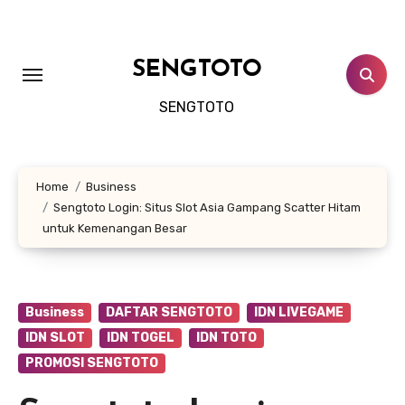
Skip
to
content
SENGTOTO
SENGTOTO
Home
Business
Sengtoto Login: Situs Slot Asia Gampang Scatter Hitam
untuk Kemenangan Besar
Business
DAFTAR SENGTOTO
IDN LIVEGAME
IDN SLOT
IDN TOGEL
IDN TOTO
PROMOSI SENGTOTO