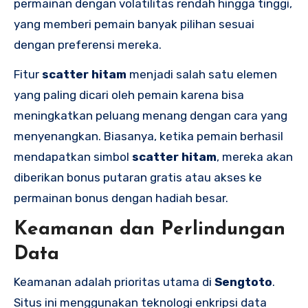
permainan dengan volatilitas rendah hingga tinggi,
yang memberi pemain banyak pilihan sesuai
dengan preferensi mereka.
Fitur
scatter hitam
menjadi salah satu elemen
yang paling dicari oleh pemain karena bisa
meningkatkan peluang menang dengan cara yang
menyenangkan. Biasanya, ketika pemain berhasil
mendapatkan simbol
scatter hitam
, mereka akan
diberikan bonus putaran gratis atau akses ke
permainan bonus dengan hadiah besar.
Keamanan dan Perlindungan
Data
Keamanan adalah prioritas utama di
Sengtoto
.
Situs ini menggunakan teknologi enkripsi data