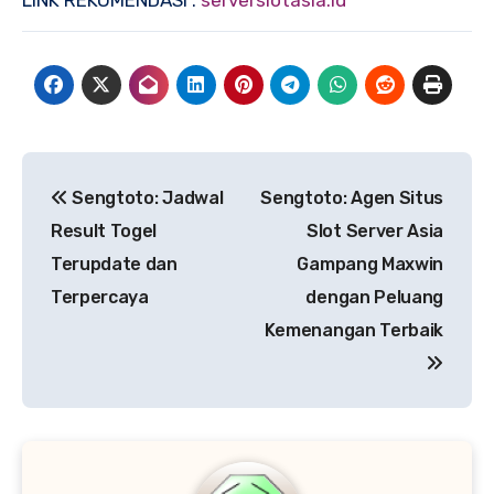
Post
Sengtoto: Jadwal
Sengtoto: Agen Situs
navigation
Result Togel
Slot Server Asia
Terupdate dan
Gampang Maxwin
Terpercaya
dengan Peluang
Kemenangan Terbaik