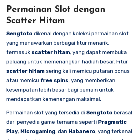
Permainan Slot dengan
Scatter Hitam
Sengtoto
dikenal dengan koleksi permainan slot
yang menawarkan berbagai fitur menarik,
termasuk
scatter hitam
, yang dapat membuka
peluang untuk memenangkan hadiah besar. Fitur
scatter hitam
sering kali memicu putaran bonus
atau memicu
free spins
, yang memberikan
kesempatan lebih besar bagi pemain untuk
mendapatkan kemenangan maksimal.
Permainan slot yang tersedia di
Sengtoto
berasal
dari penyedia game ternama seperti
Pragmatic
Play
,
Microgaming
, dan
Habanero
, yang terkenal