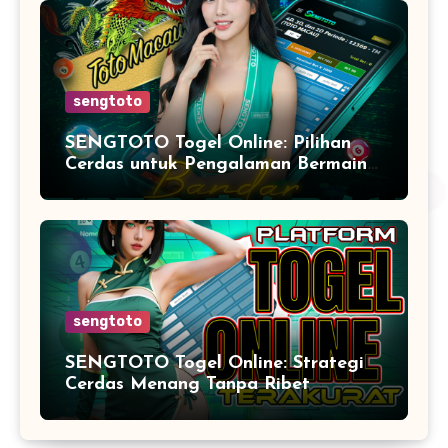
sengtoto
SENGTOTO Togel Online: Pilihan
Cerdas untuk Pengalaman Bermain
yang Lebih Pasti
sengtoto
SENGTOTO Togel Online: Strategi
Cerdas Menang Tanpa Ribet