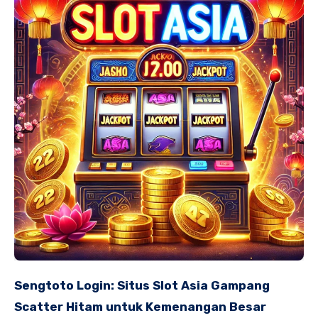
Sengtoto Login: Situs Slot Asia Gampang
Scatter Hitam untuk Kemenangan Besar