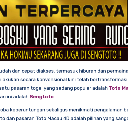
dilakukan secara konvensional kini telah bertransformas
h satu pasaran togel yang sedang populer adalah
Toto M
an ini adalah
Sengtoto
.
ncoba keberuntungan sekaligus menikmati pengalaman b
to dan pasaran Toto Macau 4D adalah pilihan yang sang