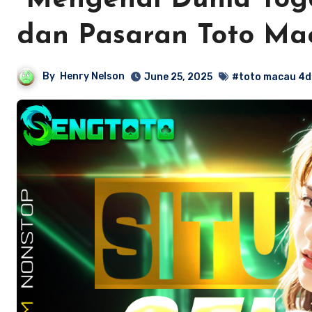
“Mengenal Dunia Tog
dan Pasaran Toto Ma
By
Henry Nelson
June 25, 2025
#toto macau 4d