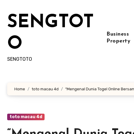
Skip
to
SENGTOT
content
Business
O
Property
SENGTOTO
Home
toto macau 4d
“Mengenal Dunia Togel Online Bersa
toto macau 4d