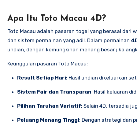
Apa Itu Toto Macau 4D?
Toto Macau adalah pasaran togel yang berasal dari wi
dan sistem permainan yang adil. Dalam permainan
4
undian, dengan kemungkinan menang besar jika angka 
Keunggulan pasaran Toto Macau:
Result Setiap Hari
: Hasil undian dikeluarkan set
Sistem Fair dan Transparan
: Hasil keluaran d
Pilihan Taruhan Variatif
: Selain 4D, tersedia ju
Peluang Menang Tinggi
: Dengan strategi dan 