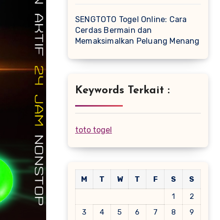
SENGTOTO Togel Online: Cara
Cerdas Bermain dan
Memaksimalkan Peluang Menang
Keywords Terkait :
toto togel
M
T
W
T
F
S
S
1
2
3
4
5
6
7
8
9