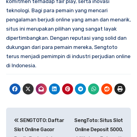
komitmen terhadap fair play, serta inovasi
teknologi. Bagi para pemain yang mencari
pengalaman berjudi online yang aman dan menarik,
situs ini merupakan pilihan yang sangat layak
dipertimbangkan. Dengan reputasi yang solid dan
dukungan dari para pemain mereka, Sengtoto
terus menjadi pemimpin di industri perjudian online
di Indonesia.
Post
SENGTOTO: Daftar
SengToto: Situs Slot
navigation
Slot Online Gacor
Online Deposit 5000,