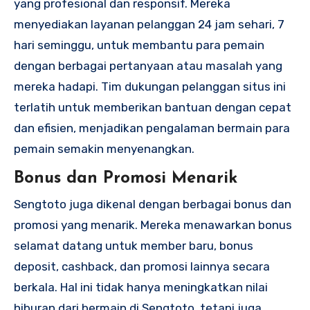
yang profesional dan responsif. Mereka
menyediakan layanan pelanggan 24 jam sehari, 7
hari seminggu, untuk membantu para pemain
dengan berbagai pertanyaan atau masalah yang
mereka hadapi. Tim dukungan pelanggan situs ini
terlatih untuk memberikan bantuan dengan cepat
dan efisien, menjadikan pengalaman bermain para
pemain semakin menyenangkan.
Bonus dan Promosi Menarik
Sengtoto juga dikenal dengan berbagai bonus dan
promosi yang menarik. Mereka menawarkan bonus
selamat datang untuk member baru, bonus
deposit, cashback, dan promosi lainnya secara
berkala. Hal ini tidak hanya meningkatkan nilai
hiburan dari bermain di Sengtoto, tetapi juga