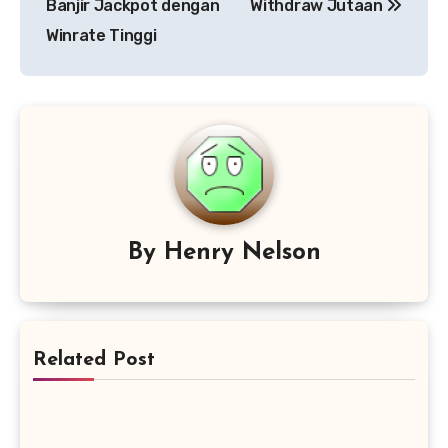
Banjir Jackpot dengan
Withdraw Jutaan
Winrate Tinggi
By
Henry Nelson
Related Post