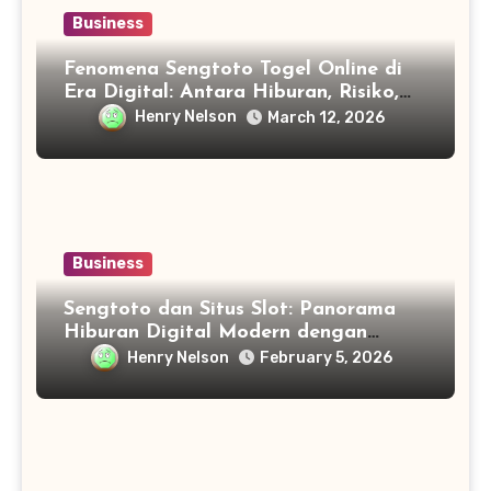
Business
Fenomena Sengtoto Togel Online di
Era Digital: Antara Hiburan, Risiko,
dan Kesadaran Pengguna
Henry Nelson
March 12, 2026
Business
Sengtoto dan Situs Slot: Panorama
Hiburan Digital Modern dengan
Desain Adaptif dan Pengalaman
Henry Nelson
February 5, 2026
Nyaman