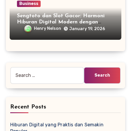
Business
Sengtoto dan Slot Gacor: Harmoni
Hiburan Digital Modern dengan
Desain Dinamis dan Pengalaman
Henry Nelson
January 19, 2026
Imersif
Search
for:
Recent Posts
Hiburan Digital yang Praktis dan Semakin