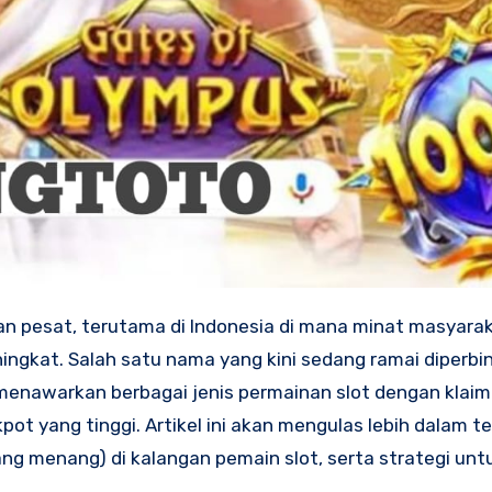
ingkat. Salah satu nama yang kini sedang ramai diperb
enawarkan berbagai jenis permainan slot dengan klaim
t yang tinggi. Artikel ini akan mengulas lebih dalam t
ng menang) di kalangan pemain slot, serta strategi unt