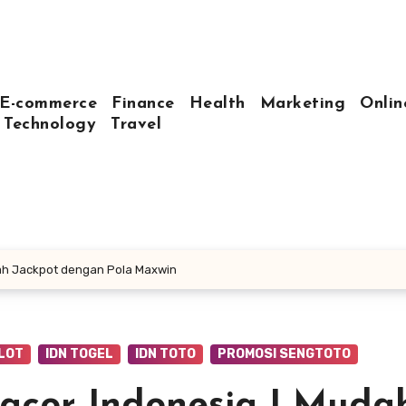
E-commerce
Finance
Health
Marketing
Onli
Technology
Travel
udah Jackpot dengan Pola Maxwin
SLOT
IDN TOGEL
IDN TOTO
PROMOSI SENGTOTO