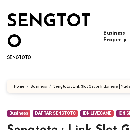
Skip
to
SENGTOT
content
Business
O
Property
SENGTOTO
Home
Business
Sengtoto : Link Slot Gacor Indonesia | M
Business
DAFTAR SENGTOTO
IDN LIVEGAME
IDN 