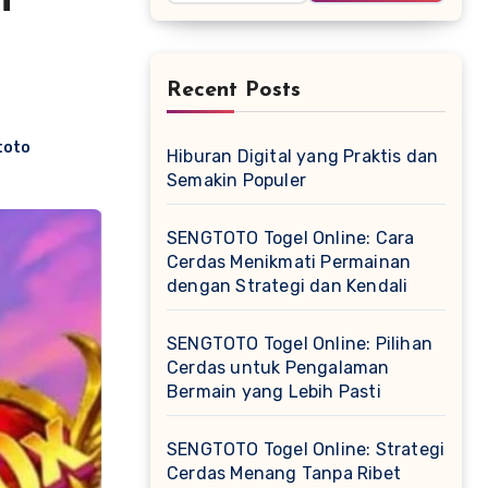
h
Recent Posts
toto
Hiburan Digital yang Praktis dan
Semakin Populer
SENGTOTO Togel Online: Cara
Cerdas Menikmati Permainan
dengan Strategi dan Kendali
SENGTOTO Togel Online: Pilihan
Cerdas untuk Pengalaman
Bermain yang Lebih Pasti
SENGTOTO Togel Online: Strategi
Cerdas Menang Tanpa Ribet