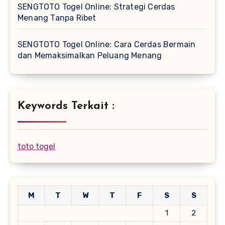
SENGTOTO Togel Online: Strategi Cerdas
Menang Tanpa Ribet
SENGTOTO Togel Online: Cara Cerdas Bermain
dan Memaksimalkan Peluang Menang
Keywords Terkait :
toto togel
M
T
W
T
F
S
S
1
2