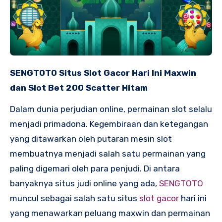
SENGTOTO Situs Slot Gacor Hari Ini Maxwin
dan Slot Bet 200 Scatter Hitam
Dalam dunia perjudian online, permainan slot selalu
menjadi primadona. Kegembiraan dan ketegangan
yang ditawarkan oleh putaran mesin slot
membuatnya menjadi salah satu permainan yang
paling digemari oleh para penjudi. Di antara
banyaknya situs judi online yang ada,
SENGTOTO
muncul sebagai salah satu situs
slot gacor
hari ini
yang menawarkan peluang maxwin dan permainan