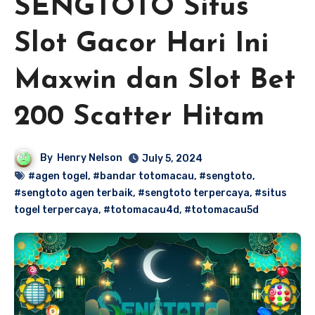
SENGTOTO Situs
Slot Gacor Hari Ini
Maxwin dan Slot Bet
200 Scatter Hitam
By
Henry Nelson
July 5, 2024
#agen togel
,
#bandar totomacau
,
#sengtoto
,
#sengtoto agen terbaik
,
#sengtoto terpercaya
,
#situs
togel terpercaya
,
#totomacau4d
,
#totomacau5d