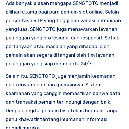
Ada banyak alasan mengapa SENGTOTO menjadi
pilihan utama bagi para pemain slot online. Selain
persentase RTP yang tinggi dan variasi permainan
yang luas, SENGTOTO juga menawarkan layanan
pelanggan yang profesional dan responsif. Setiap
pertanyaan atau masalah yang dihadapi oleh
pemain akan segera ditangani oleh tim layanan
pelanggan yang siap membantu 24/7.
Selain itu, SENGTOTO juga menjamin keamanan
dan kenyamanan para pemainnya. Sistem
keamanan yang canggih memastikan bahwa data
dan transaksi pemain terlindungi dengan baik.
Dengan begitu, pemain bisa fokus bermain tanpa
perlu khawatir tentang keamanan informasi
pribadi mereka.