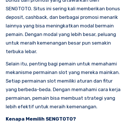
SENGTOTO. Situs ini sering kali memberikan bonus
deposit, cashback, dan berbagai promosi menarik
lainnya yang bisa meningkatkan modal bermain
pemain. Dengan modal yang lebih besar, peluang
untuk meraih kemenangan besar pun semakin
terbuka lebar.
Selain itu, penting bagi pemain untuk memahami
mekanisme permainan slot yang mereka mainkan.
Setiap permainan slot memiliki aturan dan fitur
yang berbeda-beda. Dengan memahami cara kerja
permainan, pemain bisa membuat strategi yang
lebih efektif untuk meraih kemenangan.
Kenapa Memilih SENGTOTO?