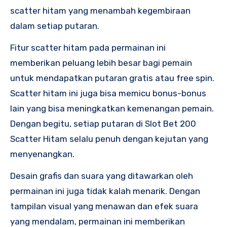
scatter hitam yang menambah kegembiraan
dalam setiap putaran.
Fitur scatter hitam pada permainan ini
memberikan peluang lebih besar bagi pemain
untuk mendapatkan putaran gratis atau free spin.
Scatter hitam ini juga bisa memicu bonus-bonus
lain yang bisa meningkatkan kemenangan pemain.
Dengan begitu, setiap putaran di Slot Bet 200
Scatter Hitam selalu penuh dengan kejutan yang
menyenangkan.
Desain grafis dan suara yang ditawarkan oleh
permainan ini juga tidak kalah menarik. Dengan
tampilan visual yang menawan dan efek suara
yang mendalam, permainan ini memberikan