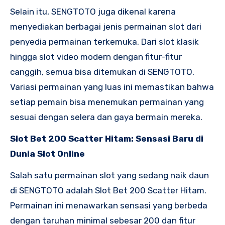
Selain itu, SENGTOTO juga dikenal karena
menyediakan berbagai jenis permainan slot dari
penyedia permainan terkemuka. Dari slot klasik
hingga slot video modern dengan fitur-fitur
canggih, semua bisa ditemukan di SENGTOTO.
Variasi permainan yang luas ini memastikan bahwa
setiap pemain bisa menemukan permainan yang
sesuai dengan selera dan gaya bermain mereka.
Slot Bet 200 Scatter Hitam: Sensasi Baru di
Dunia Slot Online
Salah satu permainan slot yang sedang naik daun
di SENGTOTO adalah Slot Bet 200 Scatter Hitam.
Permainan ini menawarkan sensasi yang berbeda
dengan taruhan minimal sebesar 200 dan fitur