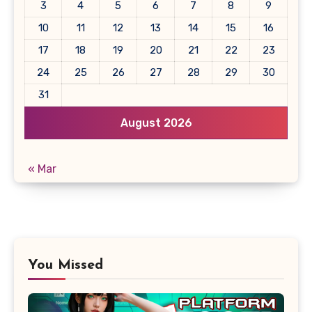
3
4
5
6
7
8
9
10
11
12
13
14
15
16
17
18
19
20
21
22
23
24
25
26
27
28
29
30
31
August 2026
« Mar
You Missed