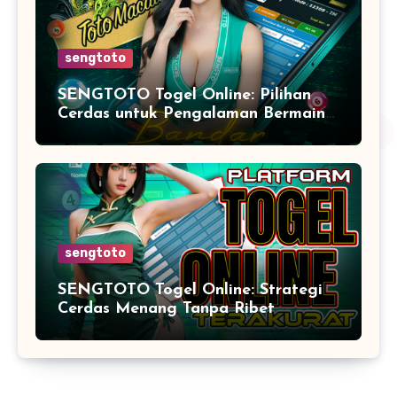
sengtoto
SENGTOTO Togel Online: Pilihan
Cerdas untuk Pengalaman Bermain
yang Lebih Pasti
sengtoto
SENGTOTO Togel Online: Strategi
Cerdas Menang Tanpa Ribet