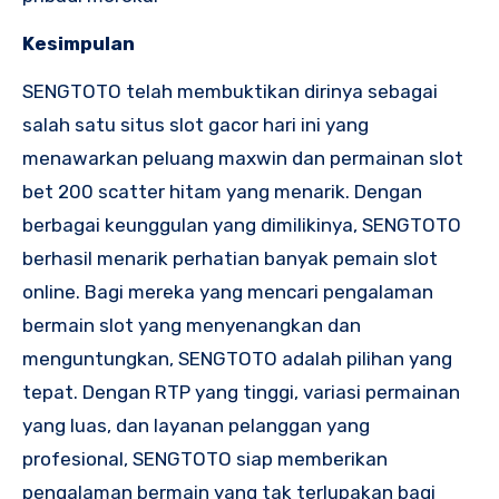
Kesimpulan
SENGTOTO telah membuktikan dirinya sebagai
salah satu situs slot gacor hari ini yang
menawarkan peluang maxwin dan permainan slot
bet 200 scatter hitam yang menarik. Dengan
berbagai keunggulan yang dimilikinya, SENGTOTO
berhasil menarik perhatian banyak pemain slot
online. Bagi mereka yang mencari pengalaman
bermain slot yang menyenangkan dan
menguntungkan, SENGTOTO adalah pilihan yang
tepat. Dengan RTP yang tinggi, variasi permainan
yang luas, dan layanan pelanggan yang
profesional, SENGTOTO siap memberikan
pengalaman bermain yang tak terlupakan bagi