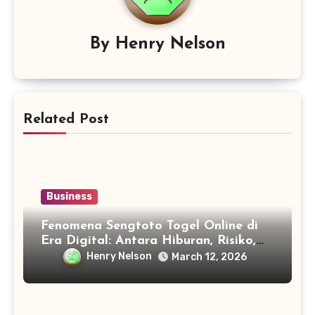
By
Henry Nelson
Related Post
Business
Fenomena Sengtoto Togel Online di
Era Digital: Antara Hiburan, Risiko,
dan Kesadaran Pengguna
Henry Nelson
March 12, 2026