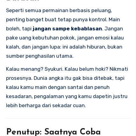
Seperti semua permainan berbasis peluang,
penting banget buat tetap punya kontrol. Main
boleh, tapi
jangan sampe kebablasan
. Jangan
pake uang kebutuhan pokok, jangan emosi kalau
kalah, dan jangan lupa: ini adalah hiburan, bukan
sumber penghasilan utama.
Kalau menang? Syukuri. Kalau belum hoki? Nikmati
prosesnya. Dunia angka itu gak bisa ditebak, tapi
kalau kamu main dengan santai dan penuh
kesadaran, pengalaman yang kamu dapetin justru
lebih berharga dari sekadar cuan.
Penutup: Saatnya Coba