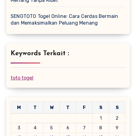
Menang Tanpa Ribet
SENGTOTO Togel Online: Cara Cerdas Bermain
dan Memaksimalkan Peluang Menang
Keywords Terkait :
toto togel
M
T
W
T
F
S
S
1
2
3
4
5
6
7
8
9