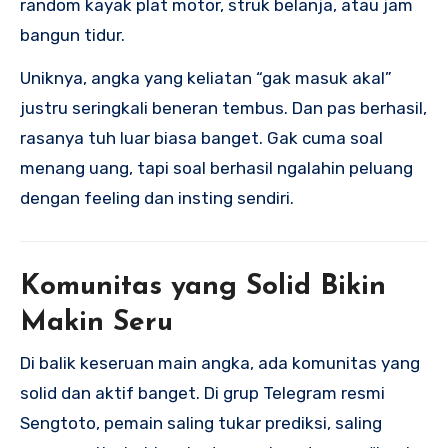
random kayak plat motor, struk belanja, atau jam
bangun tidur.
Uniknya, angka yang keliatan “gak masuk akal”
justru seringkali beneran tembus. Dan pas berhasil,
rasanya tuh luar biasa banget. Gak cuma soal
menang uang, tapi soal berhasil ngalahin peluang
dengan feeling dan insting sendiri.
Komunitas yang Solid Bikin
Makin Seru
Di balik keseruan main angka, ada komunitas yang
solid dan aktif banget. Di grup Telegram resmi
Sengtoto, pemain saling tukar prediksi, saling