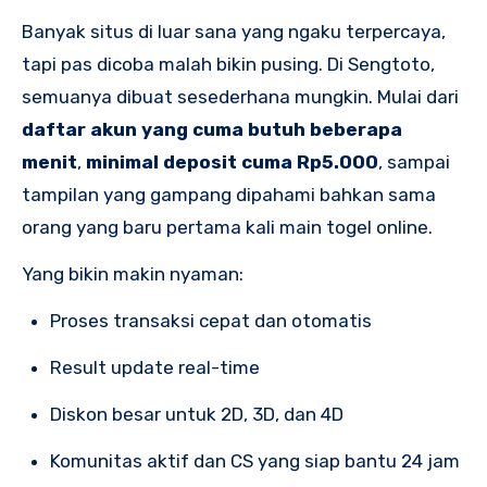
Banyak situs di luar sana yang ngaku terpercaya,
tapi pas dicoba malah bikin pusing. Di Sengtoto,
semuanya dibuat sesederhana mungkin. Mulai dari
daftar akun yang cuma butuh beberapa
menit
,
minimal deposit cuma Rp5.000
, sampai
tampilan yang gampang dipahami bahkan sama
orang yang baru pertama kali main togel online.
Yang bikin makin nyaman:
Proses transaksi cepat dan otomatis
Result update real-time
Diskon besar untuk 2D, 3D, dan 4D
Komunitas aktif dan CS yang siap bantu 24 jam