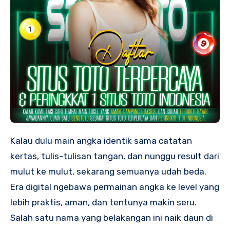
Kalau dulu main angka identik sama catatan
kertas, tulis-tulisan tangan, dan nunggu result dari
mulut ke mulut, sekarang semuanya udah beda.
Era digital ngebawa permainan angka ke level yang
lebih praktis, aman, dan tentunya makin seru.
Salah satu nama yang belakangan ini naik daun di