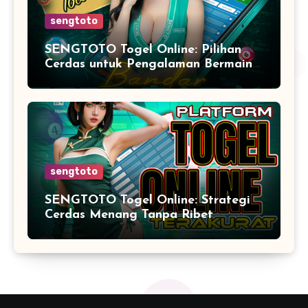
sengtoto
SENGTOTO Togel Online: Pilihan
Cerdas untuk Pengalaman Bermain
yang Lebih Pasti
sengtoto
SENGTOTO Togel Online: Strategi
Cerdas Menang Tanpa Ribet