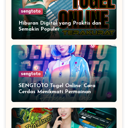
sengtoto
Hiburan Digital yang Praktis dan
Semakin Populer
sengtoto
SENGTOTO Togel Online: Cara
Cerdas Menikmati Permainan
dengan Strategi dan Kendali