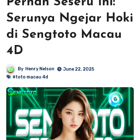
Pernah Seseru Ini:
Serunya Ngejar Hoki
di Sengtoto Macau
4D
By
Henry Nelson
June 22, 2025
#toto macau 4d