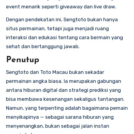
event menarik seperti giveaway dan live draw.
Dengan pendekatan ini, Sengtoto bukan hanya
situs permainan, tetapi juga menjadi ruang
interaksi dan edukasi tentang cara bermain yang
sehat dan bertanggung jawab.
Penutup
Sengtoto dan Toto Macau bukan sekadar
permainan angka biasa. Ia merupakan gabungan
antara hiburan digital dan strategi prediksi yang
bisa membawa kesenangan sekaligus tantangan.
Namun, yang terpenting adalah bagaimana pemain
menyikapinya — sebagai sarana hiburan yang
menyenangkan, bukan sebagai jalan instan