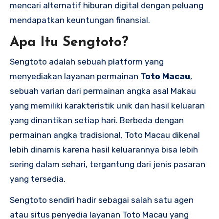
mencari alternatif hiburan digital dengan peluang
mendapatkan keuntungan finansial.
Apa Itu Sengtoto?
Sengtoto adalah sebuah platform yang
menyediakan layanan permainan
Toto Macau
,
sebuah varian dari permainan angka asal Makau
yang memiliki karakteristik unik dan hasil keluaran
yang dinantikan setiap hari. Berbeda dengan
permainan angka tradisional, Toto Macau dikenal
lebih dinamis karena hasil keluarannya bisa lebih
sering dalam sehari, tergantung dari jenis pasaran
yang tersedia.
Sengtoto sendiri hadir sebagai salah satu agen
atau situs penyedia layanan Toto Macau yang