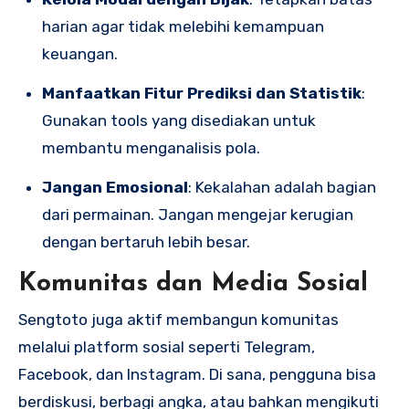
harian agar tidak melebihi kemampuan
keuangan.
Manfaatkan Fitur Prediksi dan Statistik
:
Gunakan tools yang disediakan untuk
membantu menganalisis pola.
Jangan Emosional
: Kekalahan adalah bagian
dari permainan. Jangan mengejar kerugian
dengan bertaruh lebih besar.
Komunitas dan Media Sosial
Sengtoto juga aktif membangun komunitas
melalui platform sosial seperti Telegram,
Facebook, dan Instagram. Di sana, pengguna bisa
berdiskusi, berbagi angka, atau bahkan mengikuti