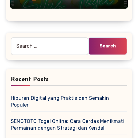
Search
for:
Recent Posts
Hiburan Digital yang Praktis dan Semakin
Populer
SENGTOTO Togel Online: Cara Cerdas Menikmati
Permainan dengan Strategi dan Kendali