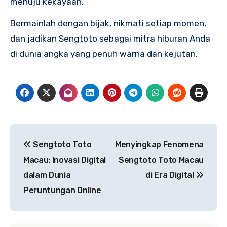
menuju kekayaan.
Bermainlah dengan bijak, nikmati setiap momen,
dan jadikan Sengtoto sebagai mitra hiburan Anda
di dunia angka yang penuh warna dan kejutan.
Post
Sengtoto Toto
Menyingkap Fenomena
navigation
Macau: Inovasi Digital
Sengtoto Toto Macau
dalam Dunia
di Era Digital
Peruntungan Online