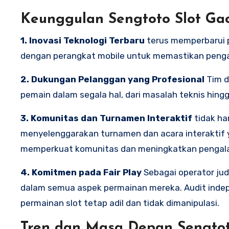
Keunggulan Sengtoto Slot Ga
1. Inovasi Teknologi Terbaru
terus memperbarui p
dengan perangkat mobile untuk memastikan pengal
2. Dukungan Pelanggan yang Profesional
Tim d
pemain dalam segala hal, dari masalah teknis hin
3. Komunitas dan Turnamen Interaktif
tidak ha
menyelenggarakan turnamen dan acara interaktif ya
memperkuat komunitas dan meningkatkan pengalam
4. Komitmen pada Fair Play
Sebagai operator jud
dalam semua aspek permainan mereka. Audit inde
permainan slot tetap adil dan tidak dimanipulasi.
Tren dan Masa Depan Sengtot