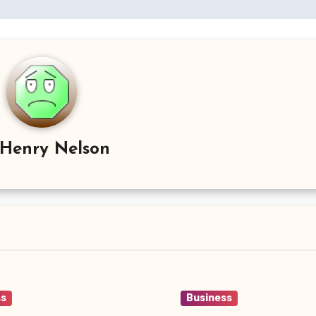
Henry Nelson
ss
Business