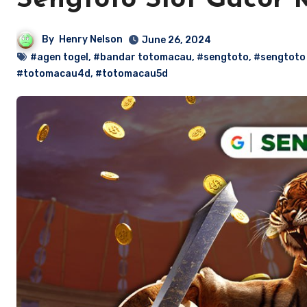
Sengtoto Slot Gacor 
By
Henry Nelson
June 26, 2024
#agen togel
,
#bandar totomacau
,
#sengtoto
,
#sengtoto 
#totomacau4d
,
#totomacau5d