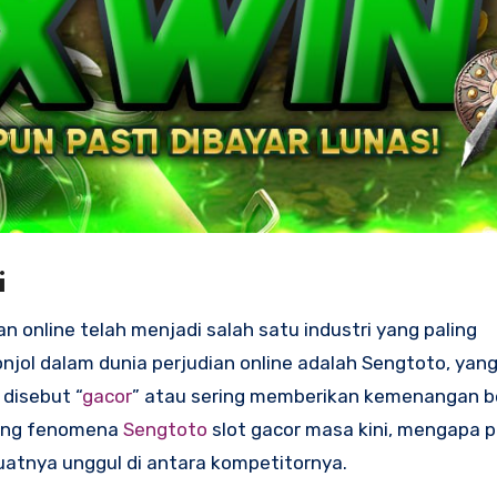
i
jol dalam dunia perjudian online adalah Sengtoto, yang
 disebut “
gacor
” atau sering memberikan kemenangan b
tang fenomena
Sengtoto
slot gacor masa kini, mengapa 
uatnya unggul di antara kompetitornya.