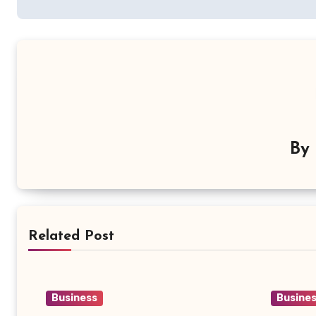
By
Related Post
Business
Busine