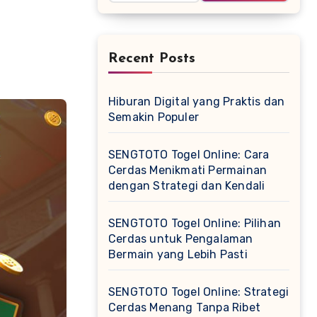
Recent Posts
Hiburan Digital yang Praktis dan
Semakin Populer
SENGTOTO Togel Online: Cara
Cerdas Menikmati Permainan
dengan Strategi dan Kendali
SENGTOTO Togel Online: Pilihan
Cerdas untuk Pengalaman
Bermain yang Lebih Pasti
SENGTOTO Togel Online: Strategi
Cerdas Menang Tanpa Ribet