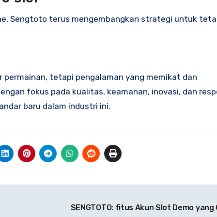
ine, Sengtoto terus mengembangkan strategi untuk tet
ar permainan, tetapi pengalaman yang memikat dan
engan fokus pada kualitas, keamanan, inovasi, dan resp
dar baru dalam industri ini.
SENGTOTO: fitus Akun Slot Demo yang