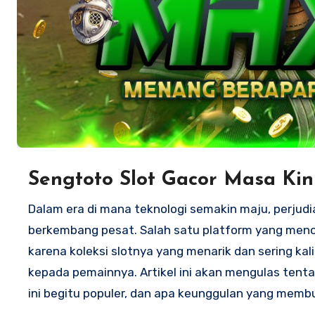
Sengtoto Slot Gacor Masa Kin
Dalam era di mana teknologi semakin maju, perjudian online telah menjadi salah satu industri yang paling
berkembang pesat. Salah satu platform yang menon
karena koleksi slotnya yang menarik dan sering kali
kepada pemainnya. Artikel ini akan mengulas ten
ini begitu populer, dan apa keunggulan yang memb