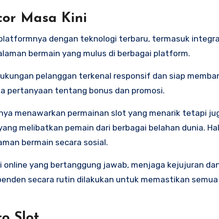
cor Masa Kini
latformnya dengan teknologi terbaru, termasuk integra
aman bermain yang mulus di berbagai platform.
ukungan pelanggan terkenal responsif dan siap memba
gga pertanyaan tentang bonus dan promosi.
nya menawarkan permainan slot yang menarik tetapi ju
ng melibatkan pemain dari berbagai belahan dunia. Hal 
an bermain secara sosial.
i online yang bertanggung jawab, menjaga kejujuran dan 
penden secara rutin dilakukan untuk memastikan semua
o Slot