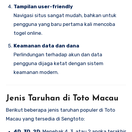
Tampilan user-friendly
Navigasi situs sangat mudah, bahkan untuk
pengguna yang baru pertama kali mencoba
togel online.
Keamanan data dan dana
Perlindungan terhadap akun dan data
pengguna dijaga ketat dengan sistem
keamanan modern.
Jenis Taruhan di Toto Macau
Berikut beberapa jenis taruhan populer di Toto
Macau yang tersedia di Sengtoto:
4D, 3D, 2D
: Menebak 4, 3, atau 2 angka terakhir