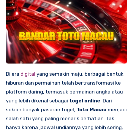
Di era
digital
yang semakin maju, berbagai bentuk
hiburan dan permainan telah bertransformasi ke
platform daring, termasuk permainan angka atau
yang lebih dikenal sebagai
togel online
. Dari
sekian banyak pasaran togel,
Toto Macau
menjadi
salah satu yang paling menarik perhatian. Tak
hanya karena jadwal undiannya yang lebih sering,