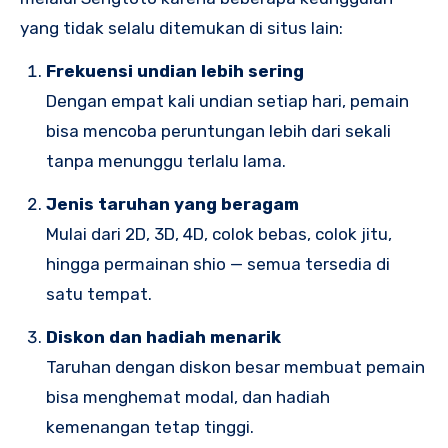
yang tidak selalu ditemukan di situs lain:
Frekuensi undian lebih sering
Dengan empat kali undian setiap hari, pemain
bisa mencoba peruntungan lebih dari sekali
tanpa menunggu terlalu lama.
Jenis taruhan yang beragam
Mulai dari 2D, 3D, 4D, colok bebas, colok jitu,
hingga permainan shio — semua tersedia di
satu tempat.
Diskon dan hadiah menarik
Taruhan dengan diskon besar membuat pemain
bisa menghemat modal, dan hadiah
kemenangan tetap tinggi.