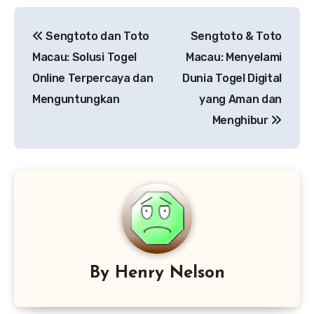
Post
Sengtoto dan Toto
Sengtoto & Toto
navigation
Macau: Solusi Togel
Macau: Menyelami
Online Terpercaya dan
Dunia Togel Digital
Menguntungkan
yang Aman dan
Menghibur
By
Henry Nelson