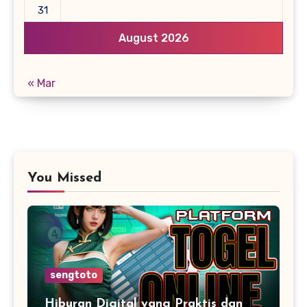
31
August 2026
« Mar
You Missed
sengtoto
Hiburan Digital yang Praktis dan