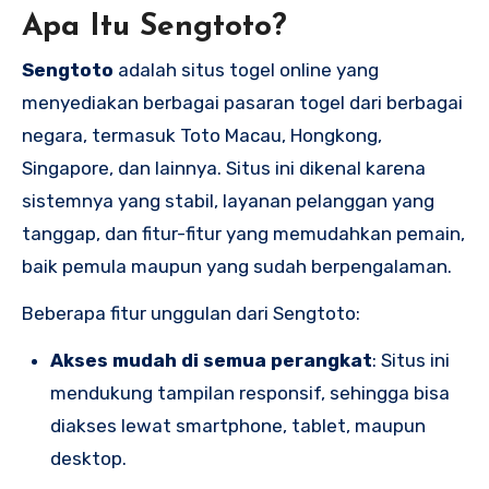
Apa Itu Sengtoto?
Sengtoto
adalah situs togel online yang
menyediakan berbagai pasaran togel dari berbagai
negara, termasuk Toto Macau, Hongkong,
Singapore, dan lainnya. Situs ini dikenal karena
sistemnya yang stabil, layanan pelanggan yang
tanggap, dan fitur-fitur yang memudahkan pemain,
baik pemula maupun yang sudah berpengalaman.
Beberapa fitur unggulan dari Sengtoto:
Akses mudah di semua perangkat
: Situs ini
mendukung tampilan responsif, sehingga bisa
diakses lewat smartphone, tablet, maupun
desktop.