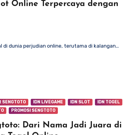
lot Online Terpercaya dengan
 di dunia perjudian online, terutama di kalangan…
R SENGTOTO
IDN LIVEGAME
IDN SLOT
IDN TOGEL
TO
PROMOSI SENGTOTO
toto: Dari Nama Jadi Juara di