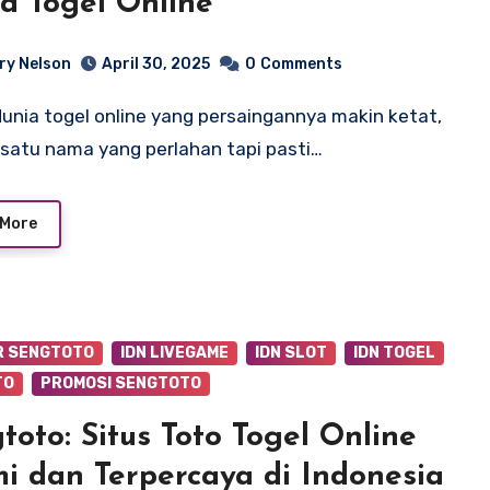
a Togel Online
ry Nelson
April 30, 2025
0
Comments
satu nama yang perlahan tapi pasti…
 More
R SENGTOTO
IDN LIVEGAME
IDN SLOT
IDN TOGEL
TO
PROMOSI SENGTOTO
toto: Situs Toto Togel Online
i dan Terpercaya di Indonesia