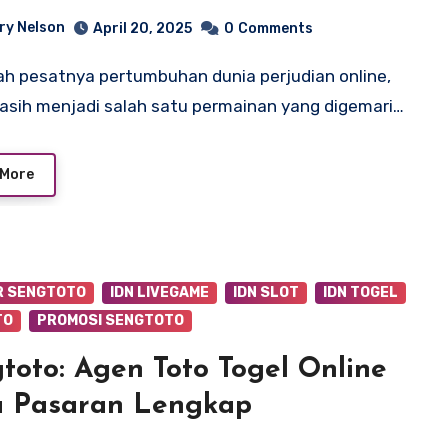
gkap dan Peluang Menang
ry Nelson
April 20, 2025
0
Comments
gi
asih menjadi salah satu permainan yang digemari…
 More
R SENGTOTO
IDN LIVEGAME
IDN SLOT
IDN TOGEL
TO
PROMOSI SENGTOTO
toto: Agen Toto Togel Online
a Pasaran Lengkap