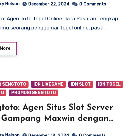
ry Nelson
December 22, 2024
0
Comments
amu seorang penggemar togel online, pasti…
 More
R SENGTOTO
IDN LIVEGAME
IDN SLOT
IDN TOGEL
TO
PROMOSI SENGTOTO
toto: Agen Situs Slot Server
a Gampang Maxwin dengan
uang Kemenangan Terbaik
ry Nelson
December 18, 2024
0
Comments