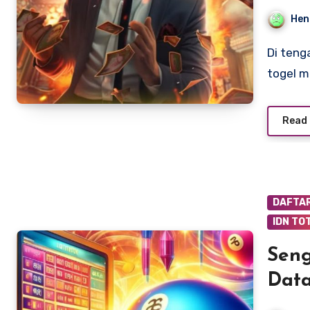
Len
Hen
Ting
Di tengah pesatnya pertumbuhan dunia perjudian online,
togel m
Read
DAFTA
IDN TO
Seng
Dat