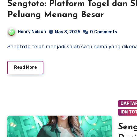
Sengtoto: Platform Togel dan S
Peluang Menang Besar
Henry Nelson
May 3, 2025
0
Comments
Sengtoto telah menjadi salah satu nama yang dikenal
Read More
DAFTA
IDN TO
Seng