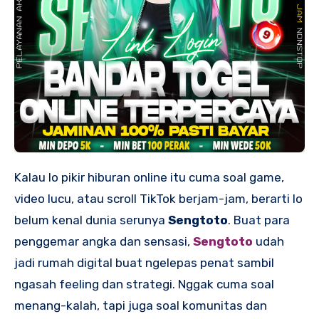
Kalau lo pikir hiburan online itu cuma soal game,
video lucu, atau scroll TikTok berjam-jam, berarti lo
belum kenal dunia serunya
Sengtoto
. Buat para
penggemar angka dan sensasi,
Sengtoto
udah
jadi rumah digital buat ngelepas penat sambil
ngasah feeling dan strategi. Nggak cuma soal
menang-kalah, tapi juga soal komunitas dan