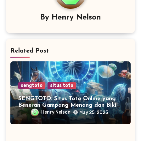
By
Henry Nelson
Related Post
sengtoto
situs toto
SENGTOTO: Situs Toto Online yang
Beneran Gampang Menang dan Bikin
Nagih
Henry Nelson
May 25, 2025