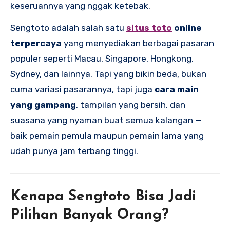
keseruannya yang nggak ketebak.
Sengtoto adalah salah satu
situs toto
online
terpercaya
yang menyediakan berbagai pasaran
populer seperti Macau, Singapore, Hongkong,
Sydney, dan lainnya. Tapi yang bikin beda, bukan
cuma variasi pasarannya, tapi juga
cara main
yang gampang
, tampilan yang bersih, dan
suasana yang nyaman buat semua kalangan —
baik pemain pemula maupun pemain lama yang
udah punya jam terbang tinggi.
Kenapa Sengtoto Bisa Jadi
Pilihan Banyak Orang?