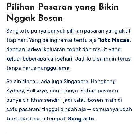
Pilihan Pasaran yang Bikin
Nggak Bosan
Sengtoto punya banyak pilihan pasaran yang aktif
tiap hari. Yang paling ramai tentu aja
Toto Macau
,
dengan jadwal keluaran cepat dan result yang
keluar beberapa kali sehari. Jadi lo bisa main terus
tanpa harus nunggu lama.
Selain Macau, ada juga Singapore, Hongkong,
Sydney, Bullseye, dan lainnya. Setiap pasaran
punya ciri khas sendiri, jadi kalau bosen main di
satu pasaran, tinggal pindah aja — semuanya udah
tersedia di satu tempat:
Sengtoto
.