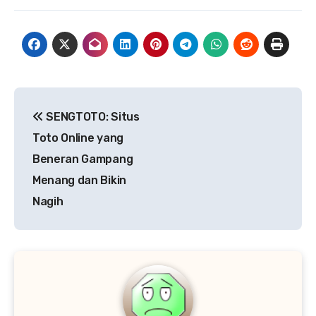
Post
SENGTOTO: Situs
navigation
Toto Online yang
Beneran Gampang
Menang dan Bikin
Nagih