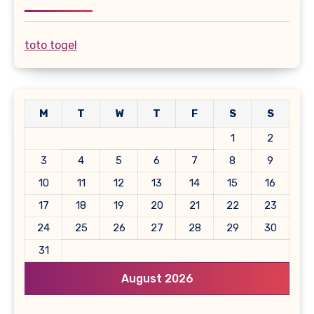
toto togel
M
T
W
T
F
S
S
1
2
3
4
5
6
7
8
9
10
11
12
13
14
15
16
17
18
19
20
21
22
23
24
25
26
27
28
29
30
31
August 2026