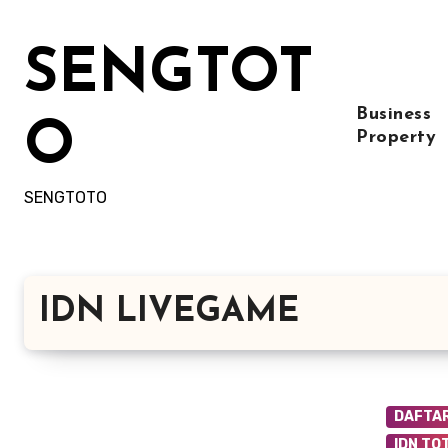
Skip
to
SENGTOT
content
Business
O
Property
SENGTOTO
IDN LIVEGAME
DAFTA
IDN TO