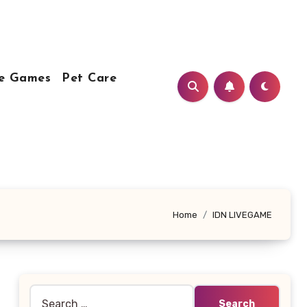
ne Games
Pet Care
Home
IDN LIVEGAME
Search