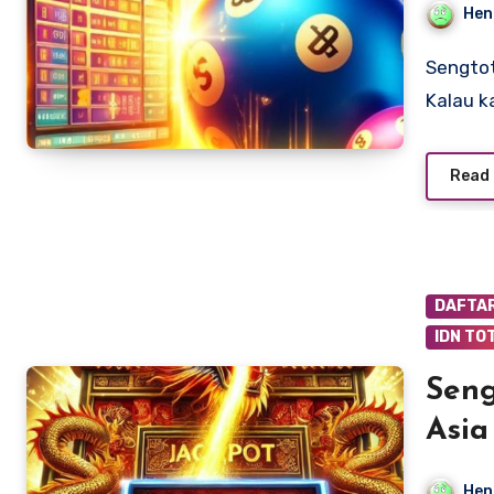
Hen
Sengtoto: Agen Toto Togel Online Data Pasaran Lengkap
Kalau k
Read
DAFTA
IDN TO
Seng
Asi
Pel
Hen