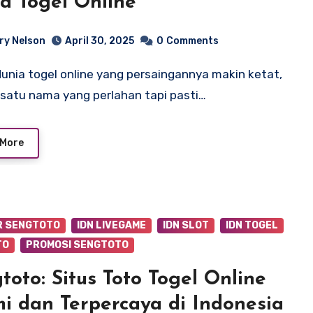
a Togel Online
ry Nelson
April 30, 2025
0
Comments
satu nama yang perlahan tapi pasti…
 More
R SENGTOTO
IDN LIVEGAME
IDN SLOT
IDN TOGEL
TO
PROMOSI SENGTOTO
toto: Situs Toto Togel Online
i dan Terpercaya di Indonesia