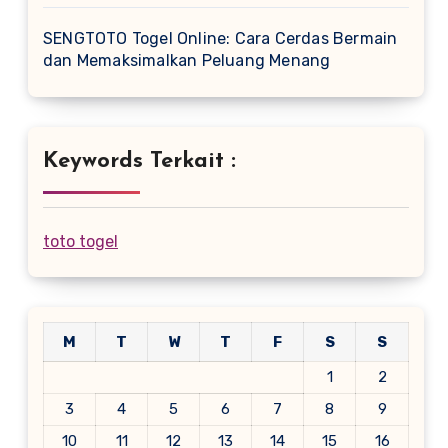
SENGTOTO Togel Online: Cara Cerdas Bermain
dan Memaksimalkan Peluang Menang
Keywords Terkait :
toto togel
M
T
W
T
F
S
S
1
2
3
4
5
6
7
8
9
10
11
12
13
14
15
16