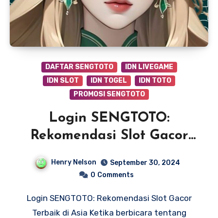
DAFTAR SENGTOTO
IDN LIVEGAME
IDN SLOT
IDN TOGEL
IDN TOTO
PROMOSI SENGTOTO
Login SENGTOTO:
Rekomendasi Slot Gacor
Terbaik di Asia
Henry Nelson
September 30, 2024
0
Comments
Login SENGTOTO: Rekomendasi Slot Gacor
Terbaik di Asia Ketika berbicara tentang