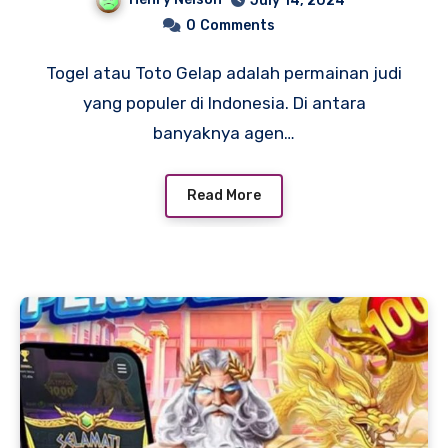
July 14, 2024
Terbesar
0
Comments
Togel atau Toto Gelap adalah permainan judi
yang populer di Indonesia. Di antara
banyaknya agen…
Read More