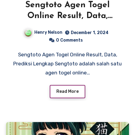
Sengtoto Agen Togel
Online Result, Data,
Prediksi Lengkap
Henry Nelson
December 1, 2024
0
Comments
Sengtoto Agen Togel Online Result, Data,
Prediksi Lengkap Sengtoto adalah salah satu
agen togel online…
Read More