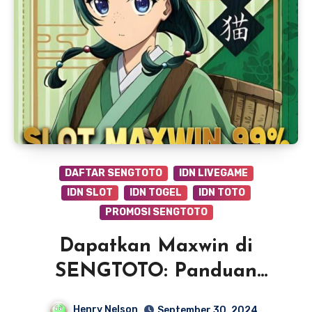
DAFTAR SENGTOTO
IDN LIVEGAME
IDN SLOT
IDN TOGEL
IDN TOTO
PROMOSI SENGTOTO
Dapatkan Maxwin di
SENGTOTO: Panduan
Lengkap untuk Pemain
Henry Nelson
September 30, 2024