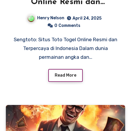
Online Resmi dan
Terpercaya di Indonesia
Henry Nelson
April 24, 2025
0
Comments
Sengtoto: Situs Toto Togel Online Resmi dan
Terpercaya di Indonesia Dalam dunia
permainan angka dan…
Read More