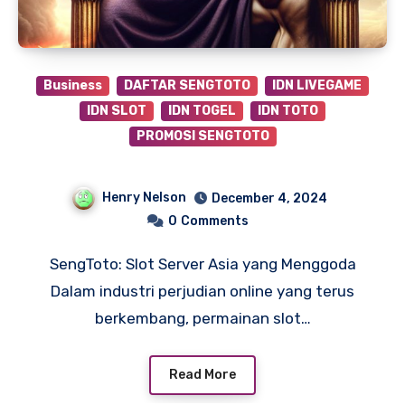
Business
DAFTAR SENGTOTO
IDN LIVEGAME
IDN SLOT
IDN TOGEL
IDN TOTO
PROMOSI SENGTOTO
Henry Nelson
December 4, 2024
0
Comments
SengToto: Slot Server Asia yang Menggoda
Dalam industri perjudian online yang terus
berkembang, permainan slot…
Read More