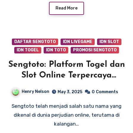
Read More
DAFTAR SENGTOTO
IDN LIVEGAME
IDN SLOT
IDN TOGEL
IDN TOTO
PROMOSI SENGTOTO
Sengtoto: Platform Togel dan
Slot Online Terpercaya
dengan Peluang Menang
Henry Nelson
May 3, 2025
0
Comments
Besar
Sengtoto telah menjadi salah satu nama yang
dikenal di dunia perjudian online, terutama di
kalangan…