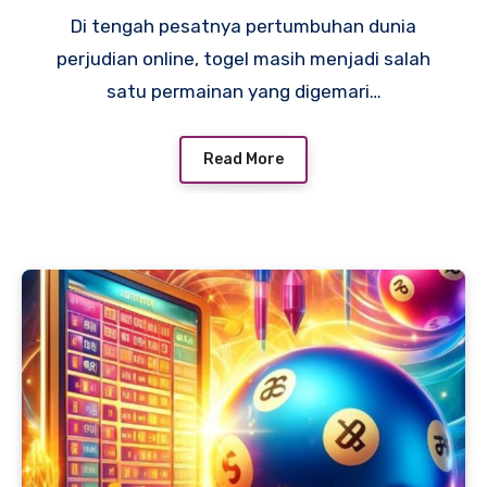
Tinggi
Di tengah pesatnya pertumbuhan dunia
perjudian online, togel masih menjadi salah
satu permainan yang digemari…
Read More