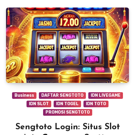
Business
DAFTAR SENGTOTO
IDN LIVEGAME
IDN SLOT
IDN TOGEL
IDN TOTO
PROMOSI SENGTOTO
Sengtoto Login: Situs Slot