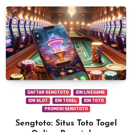
DAFTAR SENGTOTO
IDN LIVEGAME
IDN SLOT
IDN TOGEL
IDN TOTO
PROMOSI SENGTOTO
Sengtoto: Situs Toto Togel