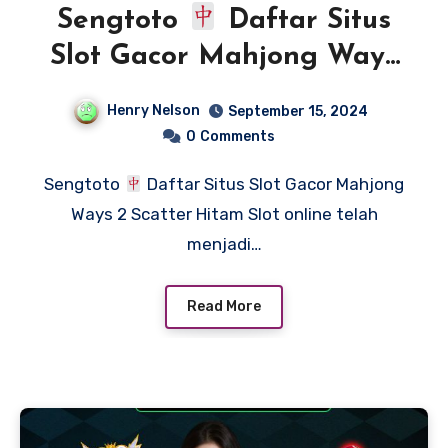
Sengtoto
Daftar Situs
Slot Gacor Mahjong Ways
2 Scatter Hitam
Henry Nelson
September 15, 2024
0
Comments
Sengtoto
Daftar Situs Slot Gacor Mahjong
Ways 2 Scatter Hitam Slot online telah
menjadi…
Read More