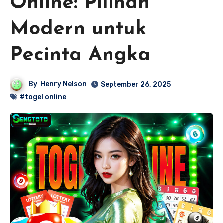
Online: Pilihan
Modern untuk
Pecinta Angka
By
Henry Nelson
September 26, 2025
#togel online