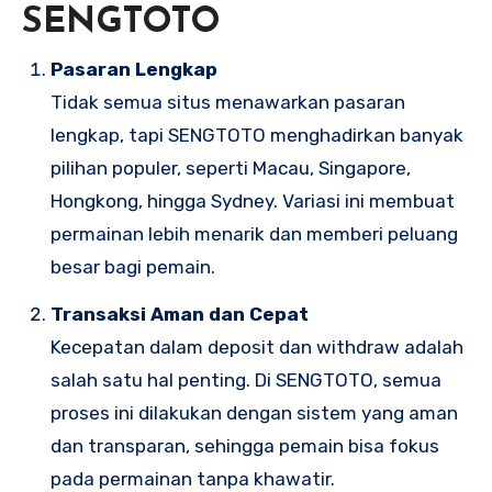
SENGTOTO
Pasaran Lengkap
Tidak semua situs menawarkan pasaran
lengkap, tapi SENGTOTO menghadirkan banyak
pilihan populer, seperti Macau, Singapore,
Hongkong, hingga Sydney. Variasi ini membuat
permainan lebih menarik dan memberi peluang
besar bagi pemain.
Transaksi Aman dan Cepat
Kecepatan dalam deposit dan withdraw adalah
salah satu hal penting. Di SENGTOTO, semua
proses ini dilakukan dengan sistem yang aman
dan transparan, sehingga pemain bisa fokus
pada permainan tanpa khawatir.