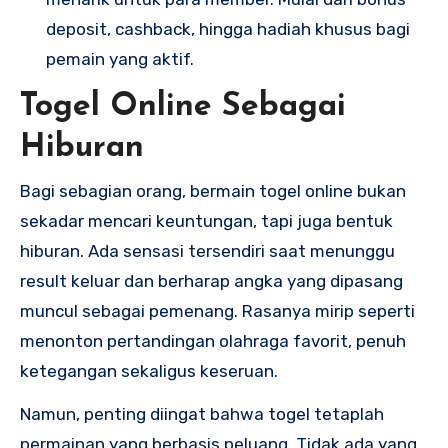
deposit, cashback, hingga hadiah khusus bagi
pemain yang aktif.
Togel Online Sebagai
Hiburan
Bagi sebagian orang, bermain togel online bukan
sekadar mencari keuntungan, tapi juga bentuk
hiburan. Ada sensasi tersendiri saat menunggu
result keluar dan berharap angka yang dipasang
muncul sebagai pemenang. Rasanya mirip seperti
menonton pertandingan olahraga favorit, penuh
ketegangan sekaligus keseruan.
Namun, penting diingat bahwa togel tetaplah
permainan yang berbasis peluang. Tidak ada yang