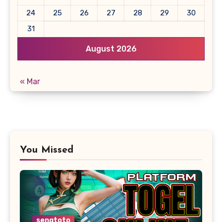
24
25
26
27
28
29
30
31
August 2026
« Mar
You Missed
sengtoto