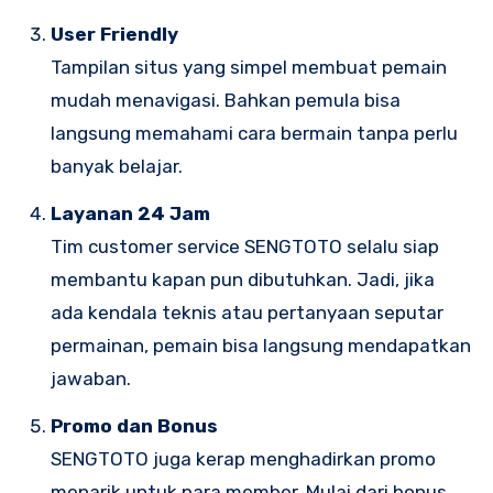
User Friendly
Tampilan situs yang simpel membuat pemain
mudah menavigasi. Bahkan pemula bisa
langsung memahami cara bermain tanpa perlu
banyak belajar.
Layanan 24 Jam
Tim customer service SENGTOTO selalu siap
membantu kapan pun dibutuhkan. Jadi, jika
ada kendala teknis atau pertanyaan seputar
permainan, pemain bisa langsung mendapatkan
jawaban.
Promo dan Bonus
SENGTOTO juga kerap menghadirkan promo
menarik untuk para member. Mulai dari bonus