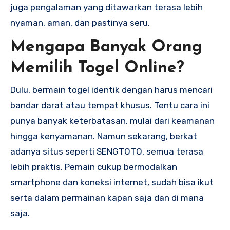
juga pengalaman yang ditawarkan terasa lebih
nyaman, aman, dan pastinya seru.
Mengapa Banyak Orang
Memilih Togel Online?
Dulu, bermain togel identik dengan harus mencari
bandar darat atau tempat khusus. Tentu cara ini
punya banyak keterbatasan, mulai dari keamanan
hingga kenyamanan. Namun sekarang, berkat
adanya situs seperti SENGTOTO, semua terasa
lebih praktis. Pemain cukup bermodalkan
smartphone dan koneksi internet, sudah bisa ikut
serta dalam permainan kapan saja dan di mana
saja.