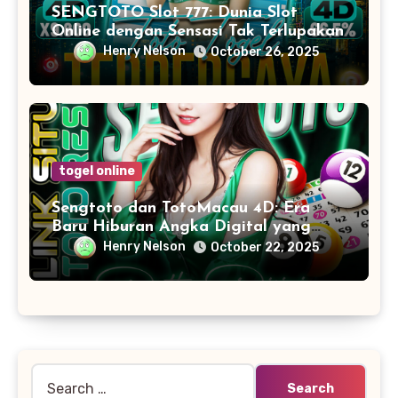
SENGTOTO Slot 777: Dunia Slot
Online dengan Sensasi Tak Terlupakan
Henry Nelson
October 26, 2025
togel online
Sengtoto dan TotoMacau 4D: Era
Baru Hiburan Angka Digital yang
Inovatif
Henry Nelson
October 22, 2025
Search