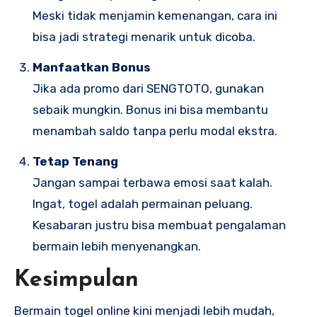
Meski tidak menjamin kemenangan, cara ini
bisa jadi strategi menarik untuk dicoba.
Manfaatkan Bonus
Jika ada promo dari SENGTOTO, gunakan
sebaik mungkin. Bonus ini bisa membantu
menambah saldo tanpa perlu modal ekstra.
Tetap Tenang
Jangan sampai terbawa emosi saat kalah.
Ingat, togel adalah permainan peluang.
Kesabaran justru bisa membuat pengalaman
bermain lebih menyenangkan.
Kesimpulan
Bermain togel online kini menjadi lebih mudah,