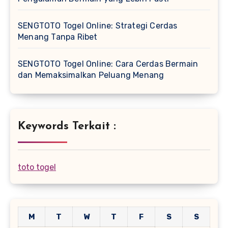
SENGTOTO Togel Online: Strategi Cerdas
Menang Tanpa Ribet
SENGTOTO Togel Online: Cara Cerdas Bermain
dan Memaksimalkan Peluang Menang
Keywords Terkait :
toto togel
M
T
W
T
F
S
S