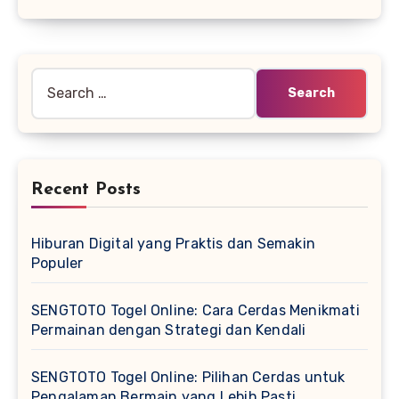
Search
for:
Recent Posts
Hiburan Digital yang Praktis dan Semakin
Populer
SENGTOTO Togel Online: Cara Cerdas Menikmati
Permainan dengan Strategi dan Kendali
SENGTOTO Togel Online: Pilihan Cerdas untuk
Pengalaman Bermain yang Lebih Pasti