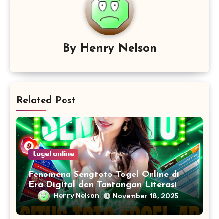
By
Henry Nelson
Related Post
togel online
Fenomena Sengtoto Togel Online di
Era Digital dan Tantangan Literasi
Masyarakat
Henry Nelson
November 18, 2025