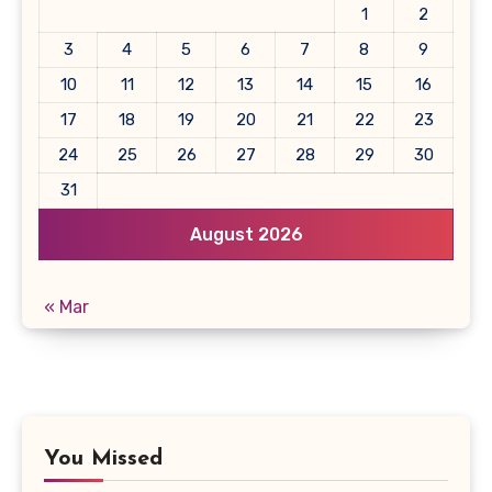
1
2
3
4
5
6
7
8
9
10
11
12
13
14
15
16
17
18
19
20
21
22
23
24
25
26
27
28
29
30
31
August 2026
« Mar
You Missed