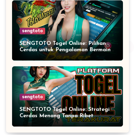
sengtoto
SENGTOTO Togel Online: Pilihan
Cerdas untuk Pengalaman Bermain
yang Lebih Pasti
sengtoto
SENGTOTO Togel Online: Strategi
Cerdas Menang Tanpa Ribet