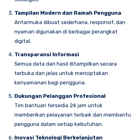
Tampilan Modern dan Ramah Pengguna
Antarmuka dibuat sederhana, responsif, dan
nyaman digunakan di berbagai perangkat
digital.
Transparansi Informasi
Semua data dan hasil ditampilkan secara
terbuka dan jelas untuk menciptakan
kenyamanan bagi pengguna.
Dukungan Pelanggan Profesional
Tim bantuan tersedia 24 jam untuk
memberikan pelayanan terbaik dan membantu
pengguna dalam setiap kebutuhan.
Inovasi Teknologi Berkelanjutan