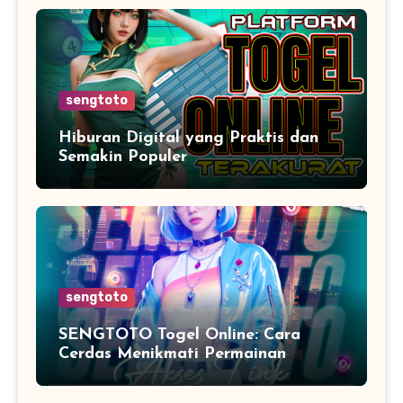
sengtoto
Hiburan Digital yang Praktis dan
Semakin Populer
sengtoto
SENGTOTO Togel Online: Cara
Cerdas Menikmati Permainan
dengan Strategi dan Kendali