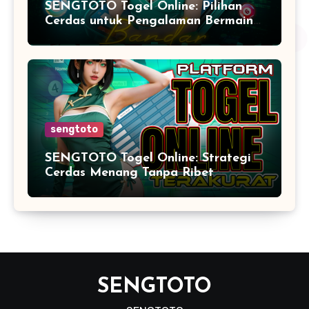
SENGTOTO Togel Online: Pilihan
Cerdas untuk Pengalaman Bermain
yang Lebih Pasti
sengtoto
SENGTOTO Togel Online: Strategi
Cerdas Menang Tanpa Ribet
SENGTOTO