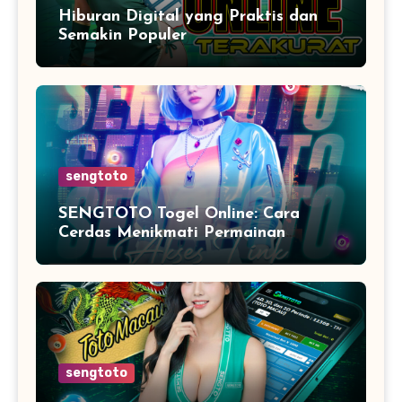
Hiburan Digital yang Praktis dan
Semakin Populer
sengtoto
SENGTOTO Togel Online: Cara
Cerdas Menikmati Permainan
dengan Strategi dan Kendali
sengtoto