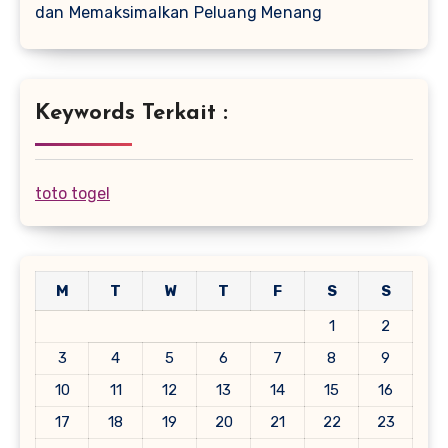
dan Memaksimalkan Peluang Menang
Keywords Terkait :
toto togel
M
T
W
T
F
S
S
1
2
3
4
5
6
7
8
9
10
11
12
13
14
15
16
17
18
19
20
21
22
23