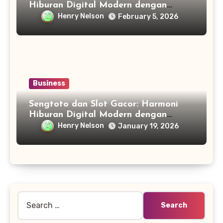
Hiburan Digital Modern dengan
Desain Adaptif dan Pengalaman
Henry Nelson
February 5, 2026
Nyaman
Business
Sengtoto dan Slot Gacor: Harmoni
Hiburan Digital Modern dengan
Desain Dinamis dan Pengalaman
Henry Nelson
January 19, 2026
Imersif
Search
for: