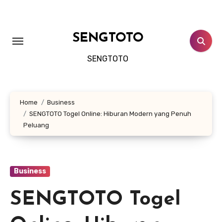
Skip
to
content
SENGTOTO
SENGTOTO
Home
Business
SENGTOTO Togel Online: Hiburan Modern yang Penuh
Peluang
Business
SENGTOTO Togel