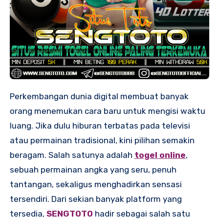
Perkembangan dunia digital membuat banyak
orang menemukan cara baru untuk mengisi waktu
luang. Jika dulu hiburan terbatas pada televisi
atau permainan tradisional, kini pilihan semakin
beragam. Salah satunya adalah
togel online
,
sebuah permainan angka yang seru, penuh
tantangan, sekaligus menghadirkan sensasi
tersendiri. Dari sekian banyak platform yang
tersedia,
SENGTOTO
hadir sebagai salah satu