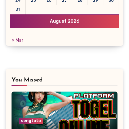
24
25
26
27
28
29
30
31
August 2026
« Mar
You Missed
sengtoto