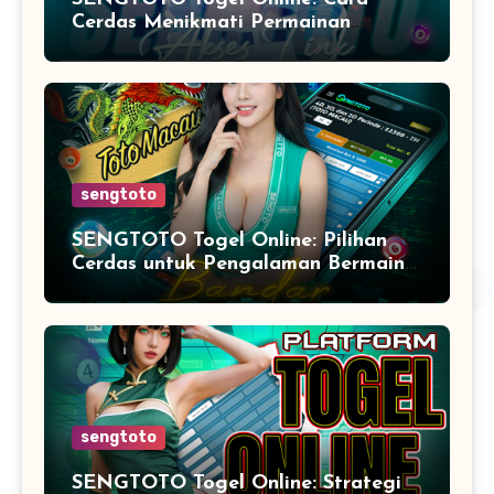
Cerdas Menikmati Permainan
dengan Strategi dan Kendali
sengtoto
SENGTOTO Togel Online: Pilihan
Cerdas untuk Pengalaman Bermain
yang Lebih Pasti
sengtoto
SENGTOTO Togel Online: Strategi