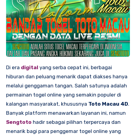
Di era
digital
yang serba cepat ini, berbagai
hiburan dan peluang menarik dapat diakses hanya
melalui genggaman tangan. Salah satunya adalah
permainan togel online yang semakin populer di
kalangan masyarakat, khususnya
Toto Macau 4D
.
Banyak platform menawarkan layanan ini, namun
Sengtoto
hadir sebagai pilihan terpercaya dan
menarik bagi para penggemar togel online yang