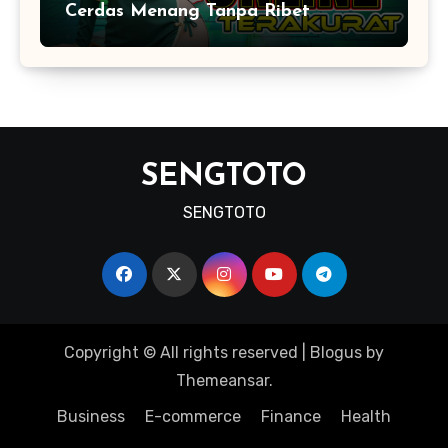
Cerdas Menang Tanpa Ribet
SENGTOTO
SENGTOTO
Copyright © All rights reserved
|
Blogus
by
Themeansar
.
Business
E-commerce
Finance
Health