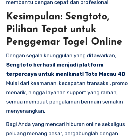
membantu dengan cepat dan profesional.
Kesimpulan: Sengtoto,
Pilihan Tepat untuk
Penggemar Togel Online
Dengan segala keunggulan yang ditawarkan,
Sengtoto berhasil menjadi platform
terpercaya untuk menikmati Toto Macau 4D
.
Mulai dari keamanan, kecepatan transaksi, promo
menarik, hingga layanan support yang ramah,
semua membuat pengalaman bermain semakin
menyenangkan.
Bagi Anda yang mencari hiburan online sekaligus
peluang menang besar, bergabunglah dengan